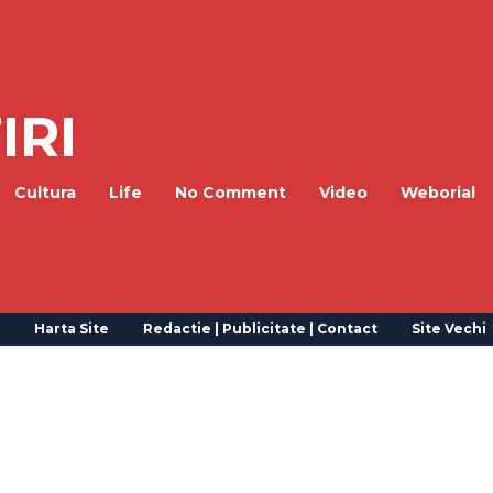
IRI
Cultura
Life
No Comment
Video
Weborial
Harta Site
Redactie | Publicitate | Contact
Site Vechi