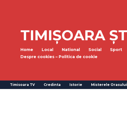
TIMIȘOARA ȘT
Home
Local
National
Social
Sport
Despre cookies – Politica de cookie
Timisoara TV
Credinta
Istorie
Misterele Orasului