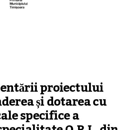
tării proiectului  
derea și dotarea cu 
e specifice a 
ecialitate O.R.L. din 