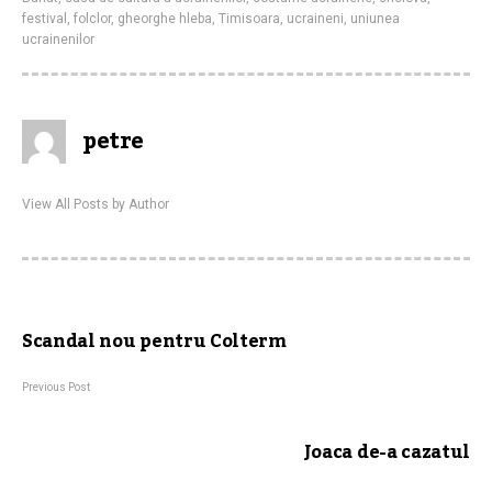
festival
,
folclor
,
gheorghe hleba
,
Timisoara
,
ucraineni
,
uniunea
ucrainenilor
petre
View All Posts by Author
Scandal nou pentru Colterm
Previous Post
Joaca de-a cazatul