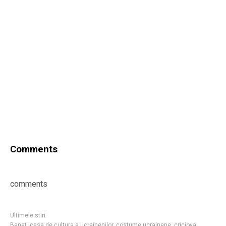
Comments
comments
Ultimele stiri
Banat
,
casa de cultura a ucrainenilor
,
costume ucrainene
,
criciova
,