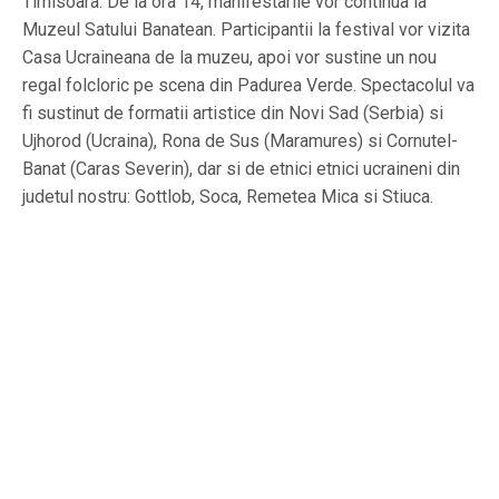
Timisoara. De la ora 14, manifestarile vor continua la
Muzeul Satului Banatean. Participantii la festival vor vizita
Casa Ucraineana de la muzeu, apoi vor sustine un nou
regal folcloric pe scena din Padurea Verde. Spectacolul va
fi sustinut de formatii artistice din Novi Sad (Serbia) si
Ujhorod (Ucraina), Rona de Sus (Maramures) si Cornutel-
Banat (Caras Severin), dar si de etnici etnici ucraineni din
judetul nostru: Gottlob, Soca, Remetea Mica si Stiuca.