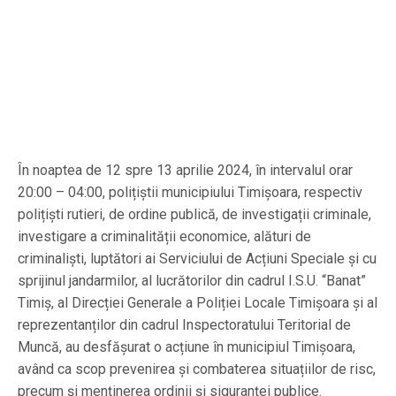
În noaptea de 12 spre 13 aprilie 2024, în intervalul orar
20:00 – 04:00, polițiștii municipiului Timișoara, respectiv
polițiști rutieri, de ordine publică, de investigații criminale,
investigare a criminalității economice, alături de
criminaliști, luptători ai Serviciului de Acțiuni Speciale și cu
sprijinul jandarmilor, al lucrătorilor din cadrul I.S.U. “Banat”
Timiș, al Direcției Generale a Poliției Locale Timișoara și al
reprezentanților din cadrul Inspectoratului Teritorial de
Muncă, au desfășurat o acțiune în municipiul Timișoara,
având ca scop prevenirea și combaterea situațiilor de risc,
precum și menținerea ordinii și siguranței publice.