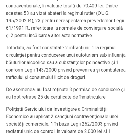
contravenționale, în valoare totală de 70.409 lei. Dintre
acestea 53 au vizat abateri la regimul rutier (O.U.G.
195/2002 R.), 23 pentru nerespectarea prevederilor Legii
61/1991 R., referitoare la normele de conviețuire socială
și 2 pentru încălcarea altor acte normative.
Totodată, au fost constatate 2 infracțiuni: 1 la regimul
circulației pentru conducerea unui autoturism sub influența
băuturilor alcoolice sau a substanțelor psihoactive și 1
conform Legii 143/2000 privind prevenirea și combaterea
traficului și consumului ilicit de droguri.
De asemenea, au fost reținute 3 permise de conducere și
au fost retrase 25 de certificate de înmatriculare.
Polițiștii Serviciului de Investigare a Criminalității
Economice au aplicat 2 sancțiuni contravenționale unei
societăți comerciale, 1 în baza Legii 252/2003 privind
registrul unic de control, în valoare de 2.000 lei și 1