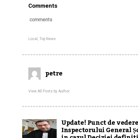
Comments
comments
Local
,
Top News
petre
View All Posts by Author
Update! Punct de vedere
Inspectorului General Ș
in cazul Deciziei definit