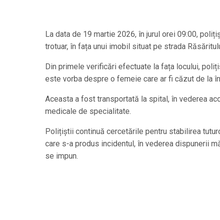
La data de 19 martie 2026, în jurul orei 09:00, poliți
trotuar, în fața unui imobil situat pe strada Răsăritu
Din primele verificări efectuate la fața locului, poliț
este vorba despre o femeie care ar fi căzut de la î
Aceasta a fost transportată la spital, în vederea acord
medicale de specialitate.
Polițiștii continuă cercetările pentru stabilirea tutur
care s-a produs incidentul, în vederea dispunerii mă
se impun.