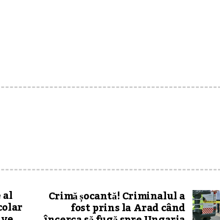
 al
Crimă șocantă! Criminalul a
colar
fost prins la Arad când
ive