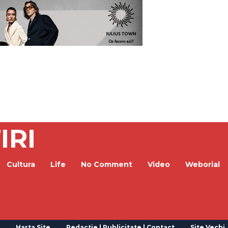
IRI
Cultura
Life
No Comment
Video
Weborial
Harta Site
Redactie | Publicitate | Contact
Site Vechi