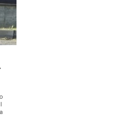
a
 o
l
ba