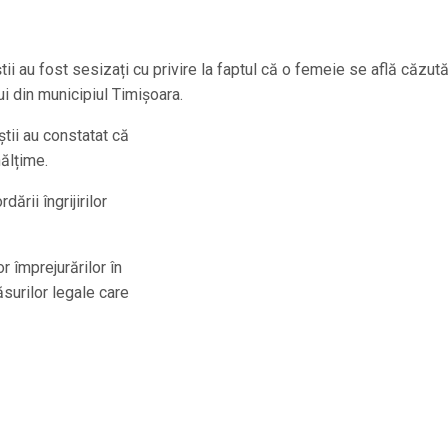
știi au fost sesizați cu privire la faptul că o femeie se află căzut
lui din municipiul Timișoara.
iștii au constatat că
nălțime.
ării îngrijirilor
or împrejurărilor în
surilor legale care