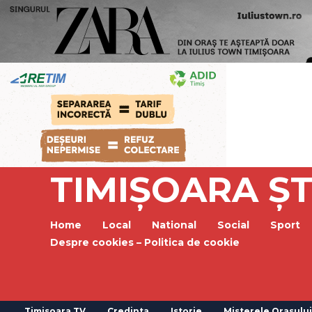
TIMIȘOARA ȘT
Home
Local
National
Social
Sport
Despre cookies – Politica de cookie
Timisoara TV
Credinta
Istorie
Misterele Orasului