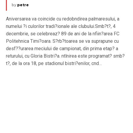
by
petre
Aniversarea va coincide cu redobndirea palmaresului, a
numelui ?i culorilor tradi?ionale ale clubului.Smb?t?, 4
decembrie, se celebreaz? 89 de ani de la nfiin?area FC
Politehnica Timi?oara. S?rb?toarea se va suprapune cu
desf??urarea meciului de campionat, din prima etap? a
returului, cu Gloria Bistri?a. ntlnirea este programat? smb?
t?, de la ora 18, pe stadionul bistri?enilor, cnd…