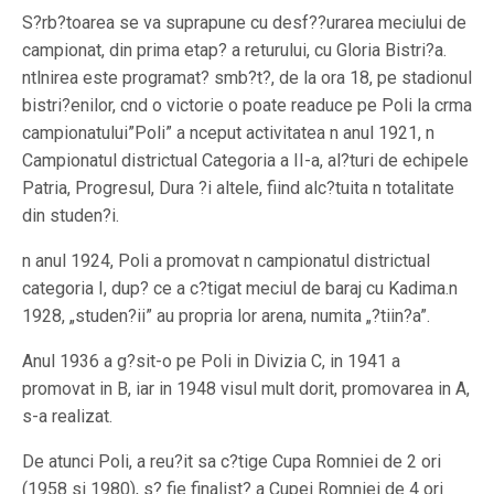
S?rb?toarea se va suprapune cu desf??urarea meciului de
campionat, din prima etap? a returului, cu Gloria Bistri?a.
ntlnirea este programat? smb?t?, de la ora 18, pe stadionul
bistri?enilor, cnd o victorie o poate readuce pe Poli la crma
campionatului”Poli” a nceput activitatea n anul 1921, n
Campionatul districtual Categoria a II-a, al?turi de echipele
Patria, Progresul, Dura ?i altele, fiind alc?tuita n totalitate
din studen?i.
n anul 1924, Poli a promovat n campionatul districtual
categoria I, dup? ce a c?tigat meciul de baraj cu Kadima.n
1928, „studen?ii” au propria lor arena, numita „?tiin?a”.
Anul 1936 a g?sit-o pe Poli in Divizia C, in 1941 a
promovat in B, iar in 1948 visul mult dorit, promovarea in A,
s-a realizat.
De atunci Poli, a reu?it sa c?tige Cupa Romniei de 2 ori
(1958 si 1980), s? fie finalist? a Cupei Romniei de 4 ori