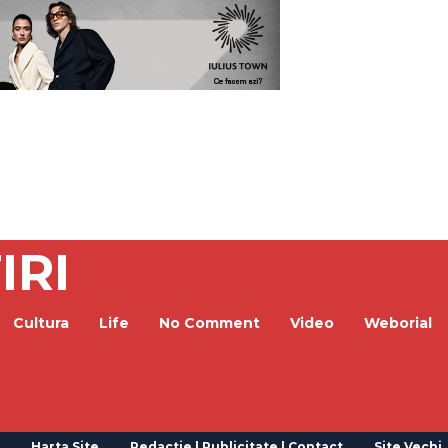
IRI
Cultura
Life
No Comment
Video
Weborial
Harta Site
Redactie | Publicitate | Contact
Site Vechi