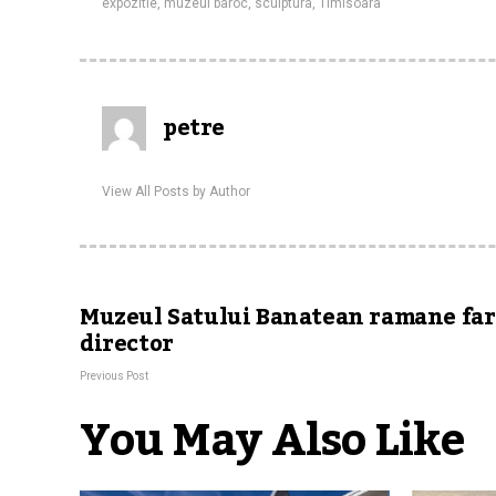
expozitie
,
muzeul baroc
,
sculptura
,
Timisoara
petre
View All Posts by Author
Muzeul Satului Banatean ramane far
director
Previous Post
You May Also Like