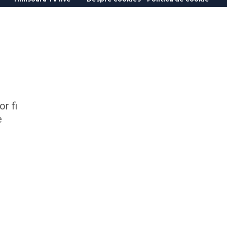
r fi
e