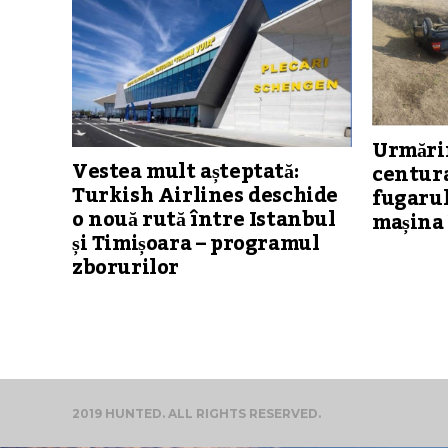
Urmărir
Vestea mult așteptată:
centura
Turkish Airlines deschide
fugarul
o nouă rută între Istanbul
mașina 
și Timișoara – programul
zborurilor
2019 HUNTED. ALL RIGHTS RESERVED.