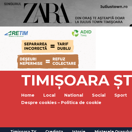
TIMIȘOARA ȘT
Home
Local
National
Social
Sport
Despre cookies – Politica de cookie
Timisoara TV
Credinta
Istorie
Misterele Orasului