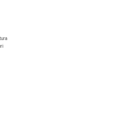
tura
ri