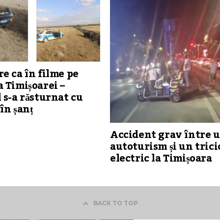
e ca în filme pe
 Timișoarei –
 s-a răsturnat cu
în șanț
Accident grav între 
autoturism și un trici
electric la Timișoara
BACK TO TOP