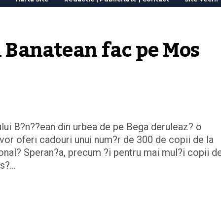
l Banatean fac pe Mos 
giului B?n??ean din urbea de pe Bega deruleaz? o
 vor oferi cadouri unui num?r de 300 de copii de la
nal? Speran?a, precum ?i pentru mai mul?i copii de
 s?…