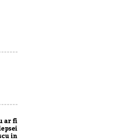
 ar fi
depsei
scu in