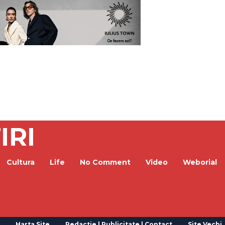
IRI
Cultura
Life
No Comment
Video
Weborial
Harta Site
Redactie | Publicitate | Contact
Site Vechi