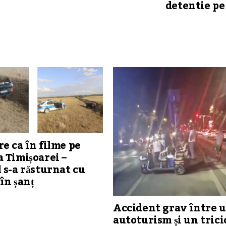
detentie pe
e ca în filme pe
 Timișoarei –
 s-a răsturnat cu
în șanț
Accident grav între 
autoturism și un trici