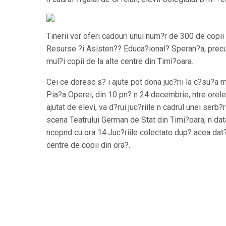
Tinerii vor oferi cadouri unui num?r de 300 de copii
Resurse ?i Asisten?? Educa?ional? Speran?a, prec
mul?i copii de la alte centre din Timi?oara.
Cei ce doresc s? i ajute pot dona juc?rii la c?su?a m
Pia?a Operei, din 10 pn? n 24 decembrie, ntre orele
ajutat de elevi, va d?rui juc?riile n cadrul unei serb
scena Teatrului German de Stat din Timi?oara, n da
ncepnd cu ora 14.Juc?riile colectate dup? acea dat? 
centre de copii din ora?.