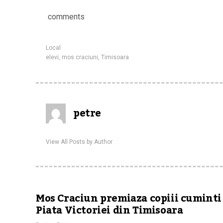
comments
Local
elevi
,
mos craciuni
,
Timisoara
petre
View All Posts by Author
Mos Craciun premiaza copiii cuminti
Piata Victoriei din Timisoara