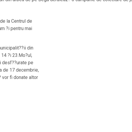
 de la Centrul de
um ?i pentru mai
unicipalit??ii din
 14 ?i 23.Mo?ul,
?ri desf??urate pe
ta de 17 decembrie,
vor fi donate altor