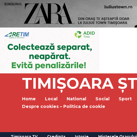
TIMIȘOARA ȘT
Home
Local
National
Social
Sport
Despre cookies – Politica de cookie
Timisoara TV
Credinta
Istorie
Misterele Orasului