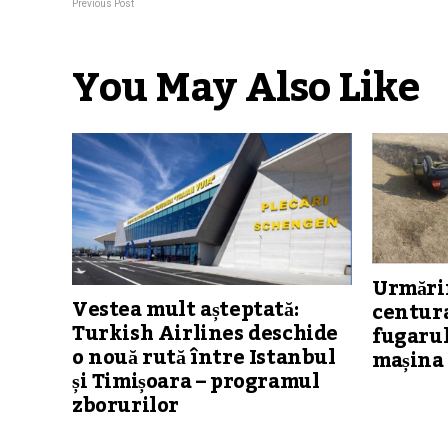
Previous Post
You May Also Like
Urmărir
Vestea mult așteptată:
centura
Turkish Airlines deschide
fugarul
o nouă rută între Istanbul
mașina 
și Timișoara – programul
zborurilor