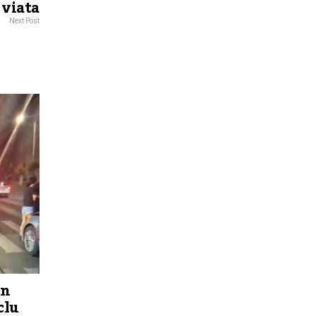
 viata
Next Post
un
clu