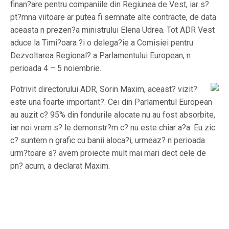
finan?are pentru companiile din Regiunea de Vest, iar s?
pt?mna viitoare ar putea fi semnate alte contracte, de data
aceasta n prezen?a ministrului Elena Udrea. Tot ADR Vest
aduce la Timi?oara ?i o delega?ie a Comisiei pentru
Dezvoltarea Regional? a Parlamentului European, n
perioada 4 – 5 noiembrie.
Potrivit directorului ADR, Sorin Maxim, aceast? vizit?
este una foarte important?. Cei din Parlamentul European
au auzit c? 95% din fondurile alocate nu au fost absorbite,
iar noi vrem s? le demonstr?m c? nu este chiar a?a. Eu zic
c? suntem n grafic cu banii aloca?i, urmeaz? n perioada
urm?toare s? avem proiecte mult mai mari dect cele de
pn? acum, a declarat Maxim.