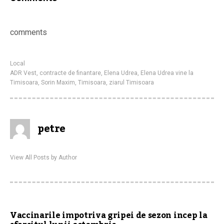
comments
Local
ADR Vest
,
contracte de finantare
,
Elena Udrea
,
Elena Udrea vine la
Timisoara
,
Sorin Maxim
,
Timisoara
,
ziarul Timisoara
petre
View All Posts by Author
Vaccinarile impotriva gripei de sezon incep la