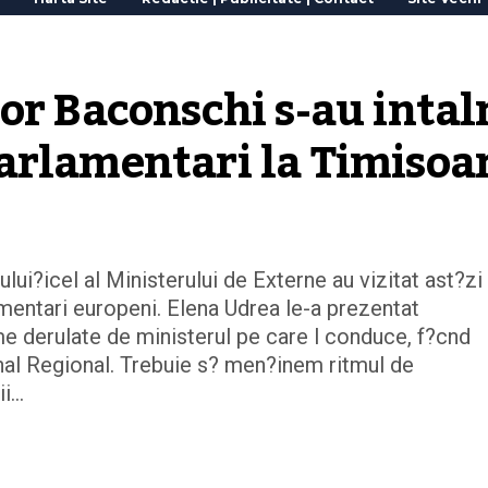
or Baconschi s-au intaln
arlamentari la Timisoa
lui?icel al Ministerului de Externe au vizitat ast?zi
amentari europeni. Elena Udrea le-a prezentat
e derulate de ministerul pe care l conduce, f?cnd
nal Regional. Trebuie s? men?inem ritmul de
ii…