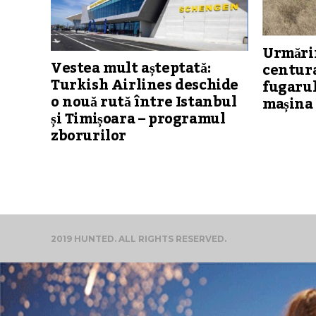
Urmărir
Vestea mult așteptată:
centura
Turkish Airlines deschide
fugarul
o nouă rută între Istanbul
mașina 
și Timișoara – programul
zborurilor
2019 HUNTED. ALL RIGHTS RESERVED.