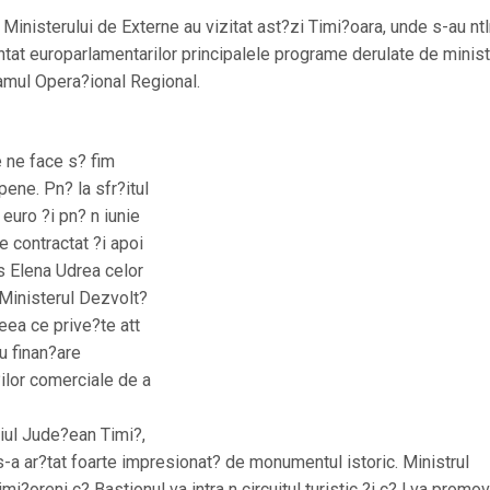
 Ministerului de Externe au vizitat ast?zi Timi?oara, unde s-au ntl
ntat europarlamentarilor principalele programe derulate de minist
ramul Opera?ional Regional.
e ne face s? fim
ene. Pn? la sfr?itul
euro ?i pn? n iunie
 contractat ?i apoi
s Elena Udrea celor
 Ministerul Dezvolt?
ceea ce prive?te att
cu finan?are
?ilor comerciale de a
liul Jude?ean Timi?,
-a ar?tat foarte impresionat? de monumentul istoric. Ministrul
mi?oreni c? Bastionul va intra n circuitul turistic ?i c? l va promov