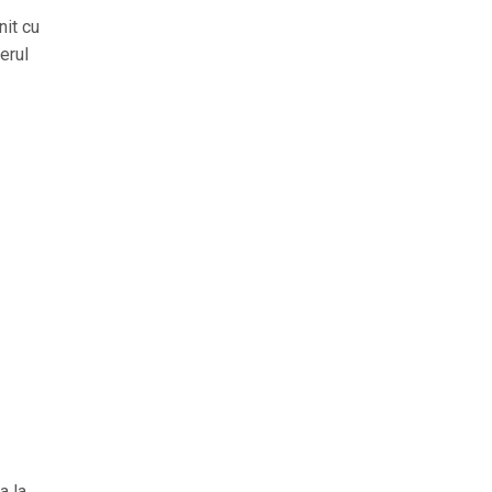
nit cu
erul
a la