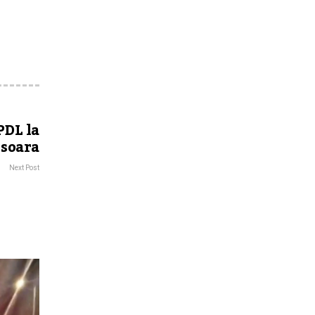
PDL la
soara
Next Post