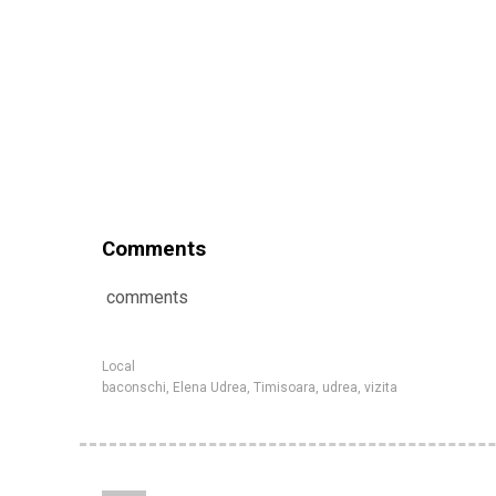
Comments
comments
Local
baconschi
,
Elena Udrea
,
Timisoara
,
udrea
,
vizita