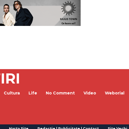
IRI
Cultura
Life
No Comment
Video
Weborial
Harta Site
Redactie | Publicitate | Contact
Site Vechi