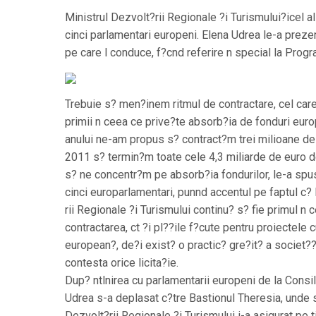
Ministrul Dezvolt?rii Regionale ?i Turismului?icel al
cinci parlamentari europeni. Elena Udrea le-a preze
pe care l conduce, f?cnd referire n special la Prog
Trebuie s? men?inem ritmul de contractare, cel car
primii n ceea ce prive?te absorb?ia de fonduri europ
anului ne-am propus s? contract?m trei milioane de 
2011 s? termin?m toate cele 4,3 miliarde de euro de
s? ne concentr?m pe absorb?ia fondurilor, le-a spu
cinci europarlamentari, punnd accentul pe faptul c?
rii Regionale ?i Turismului continu? s? fie primul n 
contractarea, ct ?i pl??ile f?cute pentru proiectele 
european?, de?i exist? o practic? gre?it? a societ?
contesta orice licita?ie.
Dup? ntlnirea cu parlamentarii europeni de la Consi
Udrea s-a deplasat c?tre Bastionul Theresia, unde s
Dezvolt?rii Regionale ?i Turismului i-a asigurat pe ti