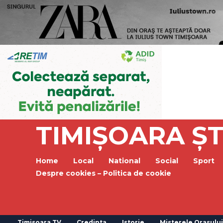
TIMIȘOARA ȘT
Home
Local
National
Social
Sport
Despre cookies – Politica de cookie
Timisoara TV
Credinta
Istorie
Misterele Orasului