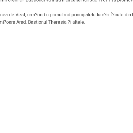
nea de Vest, urm?rind n primul rnd principalele lucr?ri f?cute din 
mi?oara Arad, Bastionul Theresia ?i altele.