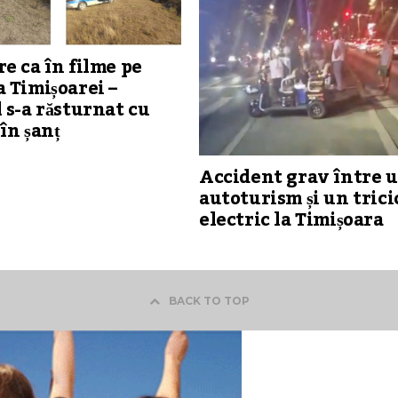
e ca în filme pe
 Timișoarei –
 s-a răsturnat cu
în șanț
Accident grav între 
autoturism și un trici
electric la Timișoara
BACK TO TOP