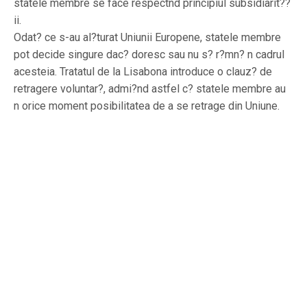
statele membre se face respectnd principiul subsidiarit??
ii.
Odat? ce s-au al?turat Uniunii Europene, statele membre
pot decide singure dac? doresc sau nu s? r?mn? n cadrul
acesteia. Tratatul de la Lisabona introduce o clauz? de
retragere voluntar?, admi?nd astfel c? statele membre au
n orice moment posibilitatea de a se retrage din Uniune.