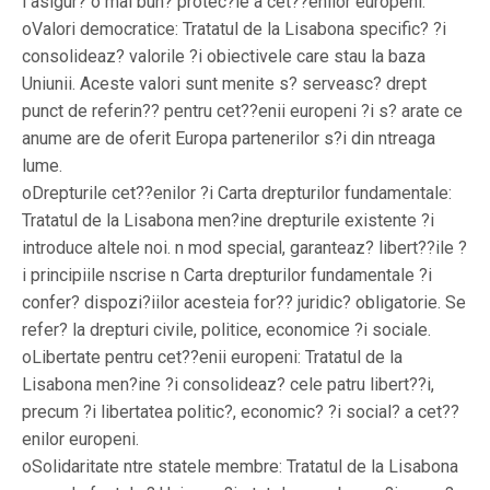
i asigur? o mai bun? protec?ie a cet??enilor europeni.
oValori democratice: Tratatul de la Lisabona specific? ?i
consolideaz? valorile ?i obiectivele care stau la baza
Uniunii. Aceste valori sunt menite s? serveasc? drept
punct de referin?? pentru cet??enii europeni ?i s? arate ce
anume are de oferit Europa partenerilor s?i din ntreaga
lume.
oDrepturile cet??enilor ?i Carta drepturilor fundamentale:
Tratatul de la Lisabona men?ine drepturile existente ?i
introduce altele noi. n mod special, garanteaz? libert??ile ?
i principiile nscrise n Carta drepturilor fundamentale ?i
confer? dispozi?iilor acesteia for?? juridic? obligatorie. Se
refer? la drepturi civile, politice, economice ?i sociale.
oLibertate pentru cet??enii europeni: Tratatul de la
Lisabona men?ine ?i consolideaz? cele patru libert??i,
precum ?i libertatea politic?, economic? ?i social? a cet??
enilor europeni.
oSolidaritate ntre statele membre: Tratatul de la Lisabona