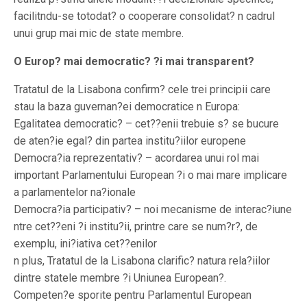
facilitndu-se totodat? o cooperare consolidat? n cadrul
unui grup mai mic de state membre.
O Europ? mai democratic? ?i mai transparent?
Tratatul de la Lisabona confirm? cele trei principii care
stau la baza guvernan?ei democratice n Europa:
Egalitatea democratic? – cet??enii trebuie s? se bucure
de aten?ie egal? din partea institu?iilor europene
Democra?ia reprezentativ? – acordarea unui rol mai
important Parlamentului European ?i o mai mare implicare
a parlamentelor na?ionale
Democra?ia participativ? – noi mecanisme de interac?iune
ntre cet??eni ?i institu?ii, printre care se num?r?, de
exemplu, ini?iativa cet??enilor
n plus, Tratatul de la Lisabona clarific? natura rela?iilor
dintre statele membre ?i Uniunea European?.
Competen?e sporite pentru Parlamentul European