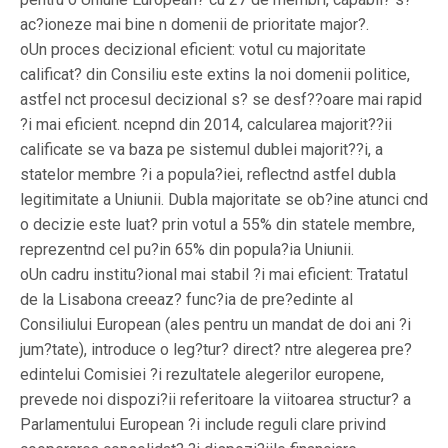
ac?ioneze mai bine n domenii de prioritate major?.
oUn proces decizional eficient: votul cu majoritate
calificat? din Consiliu este extins la noi domenii politice,
astfel nct procesul decizional s? se desf??oare mai rapid
?i mai eficient. ncepnd din 2014, calcularea majorit??ii
calificate se va baza pe sistemul dublei majorit??i, a
statelor membre ?i a popula?iei, reflectnd astfel dubla
legitimitate a Uniunii. Dubla majoritate se ob?ine atunci cnd
o decizie este luat? prin votul a 55% din statele membre,
reprezentnd cel pu?in 65% din popula?ia Uniunii.
oUn cadru institu?ional mai stabil ?i mai eficient: Tratatul
de la Lisabona creeaz? func?ia de pre?edinte al
Consiliului European (ales pentru un mandat de doi ani ?i
jum?tate), introduce o leg?tur? direct? ntre alegerea pre?
edintelui Comisiei ?i rezultatele alegerilor europene,
prevede noi dispozi?ii referitoare la viitoarea structur? a
Parlamentului European ?i include reguli clare privind