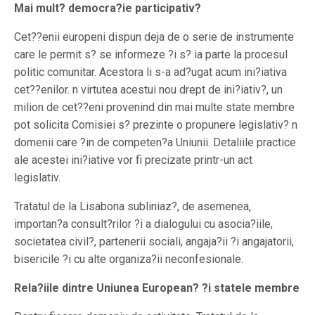
Mai mult? democra?ie participativ?
Cet??enii europeni dispun deja de o serie de instrumente
care le permit s? se informeze ?i s? ia parte la procesul
politic comunitar. Acestora li s-a ad?ugat acum ini?iativa
cet??enilor. n virtutea acestui nou drept de ini?iativ?, un
milion de cet??eni provenind din mai multe state membre
pot solicita Comisiei s? prezinte o propunere legislativ? n
domenii care ?in de competen?a Uniunii. Detaliile practice
ale acestei ini?iative vor fi precizate printr-un act
legislativ.
Tratatul de la Lisabona subliniaz?, de asemenea,
importan?a consult?rilor ?i a dialogului cu asocia?iile,
societatea civil?, partenerii sociali, angaja?ii ?i angajatorii,
bisericile ?i cu alte organiza?ii neconfesionale.
Rela?iile dintre Uniunea European? ?i statele membre