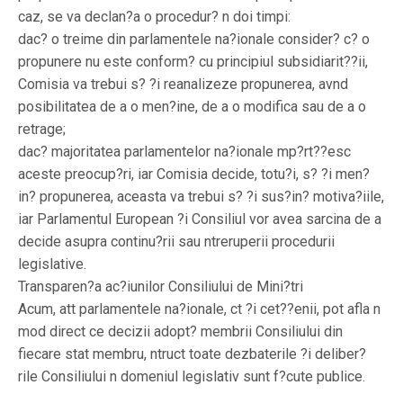
caz, se va declan?a o procedur? n doi timpi:
dac? o treime din parlamentele na?ionale consider? c? o
propunere nu este conform? cu principiul subsidiarit??ii,
Comisia va trebui s? ?i reanalizeze propunerea, avnd
posibilitatea de a o men?ine, de a o modifica sau de a o
retrage;
dac? majoritatea parlamentelor na?ionale mp?rt??esc
aceste preocup?ri, iar Comisia decide, totu?i, s? ?i men?
in? propunerea, aceasta va trebui s? ?i sus?in? motiva?iile,
iar Parlamentul European ?i Consiliul vor avea sarcina de a
decide asupra continu?rii sau ntreruperii procedurii
legislative.
Transparen?a ac?iunilor Consiliului de Mini?tri
Acum, att parlamentele na?ionale, ct ?i cet??enii, pot afla n
mod direct ce decizii adopt? membrii Consiliului din
fiecare stat membru, ntruct toate dezbaterile ?i deliber?
rile Consiliului n domeniul legislativ sunt f?cute publice.