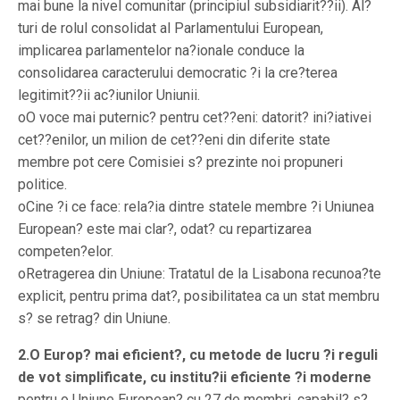
mai bune la nivel comunitar (principiul subsidiarit??ii). Al?
turi de rolul consolidat al Parlamentului European,
implicarea parlamentelor na?ionale conduce la
consolidarea caracterului democratic ?i la cre?terea
legitimit??ii ac?iunilor Uniunii.
oO voce mai puternic? pentru cet??eni: datorit? ini?iativei
cet??enilor, un milion de cet??eni din diferite state
membre pot cere Comisiei s? prezinte noi propuneri
politice.
oCine ?i ce face: rela?ia dintre statele membre ?i Uniunea
European? este mai clar?, odat? cu repartizarea
competen?elor.
oRetragerea din Uniune: Tratatul de la Lisabona recunoa?te
explicit, pentru prima dat?, posibilitatea ca un stat membru
s? se retrag? din Uniune.
2.
O Europ? mai eficient?, cu metode de lucru ?i reguli
de vot simplificate, cu institu?ii eficiente ?i moderne
pentru o Uniune European? cu 27 de membri, capabil? s?