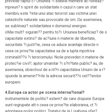
prevede faptul c? Uniunea ?i statele membre ac?ioneaz?
mpreun? n spirit de solidaritate n cazul n care un stat
membru este ?inta unui atac terorist sau victima unei
catastrofe naturale sau provocate de om. De asemenea,
se subliniaz? solidaritatea n domeniul energiei.
oMai mult? siguran?? pentru to?i: Uniunea beneficiaz? de o
capacitate extins? de ac?iune n materie de libertate,
securitate ?i justi?ie, ceea ce aduce avantaje directe n
ceea ce prive?te capacitatea sa de a lupta mpotriva
criminalit??ii ?i terorismului. Noile prevederi n materie de
protec?ie civil?, ajutor umanitar ?i s?n?tate public? au, de
asemenea, obiectivul de a nt?ri capacitatea Uniunii de a r?
spunde la amenin??rile la adresa securit??ii cet??enilor
europeni.
4.Europa ca actor pe scena interna?ional?
instrumentele de politic? extern? de care dispune Europa
sunt regrupate att n ceea ce prive?te elaborarea, ct ?i
adoptarea noilor politici. Tratatul de la Lisabona ofer?