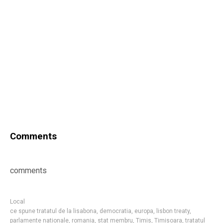
Comments
comments
Local
ce spune tratatul de la lisabona
,
democratia
,
europa
,
lisbon treaty
,
parlamente nationale
,
romania
,
stat membru
,
Timis
,
Timisoara
,
tratatul