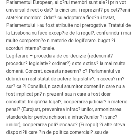
Parlamentul European, ai c?rui membri sunt ale?i prin vot
universal direct o dat? la cinci ani, i reprezint? pe cet??enii
statelor membre. Odat? cu adoptarea fiec?rui tratat,
Parlamentului i-au fost atribuite noi prerogative. Tratatul de
la Lisabona nu face excep?ie de la regul?, conferindu-i mai
multe competen?e n materie de legiferare, buget ?i
acorduri interna?ionale.
Legiferare – procedura de co-decizie (redenumit?
procedur? legislativ? ordinar?) este extins? la mai multe
domenii. Concret, aceasta nseamn? c? Parlamentul va
dobndi un real statut de putere legislativ?, n aceea?i m?
sur? ca ?i Consiliul, n cazul anumitor domenii n care nu a
fost implicat pn? n prezent sau n care a fost doar
consultat. Imigra?ia legal?, cooperarea judiciar? n materie
penal? (Eurojust, prevenirea infrac?iunilor, armonizarea
standardelor pentru nchisori, a infrac?iunilor ?i sanc?
iunilor), cooperarea poli?ieneasc? (Europol) ?i alte cteva
dispozi?ii care ?in de politica comercial? sau de