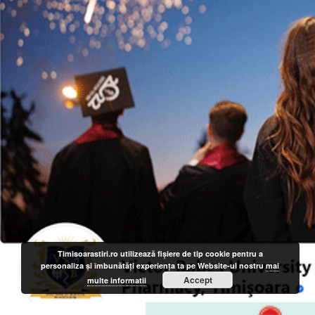
Timisoarastiri.ro utilizează fişiere de tip cookie pentru a
personaliza și îmbunătăți experiența ta pe Website-ul nostru
mai
Accept
multe informatii