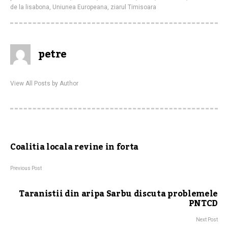
de la lisabona
,
Uniunea Europeana
,
ziarul Timisoara
petre
View All Posts by Author
Coalitia locala revine in forta
Previous Post
Taranistii din aripa Sarbu discuta problemele
PNTCD
Next Post