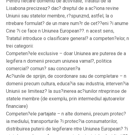
Pentru fiecare domeniu de activitate, Tratatul de la
Lisabona precizeaz? dac? dreptul de a ac?iona revine
Uniunii sau statelor membre, r?spunznd, astfel, la o
ntrebare formulat? de un mare num?r de cet??eni ?i anume
Cine ?i ce face n Uniunea European??. n acest sens,
Tratatul introduce o clasificare general? a competen?elor, n
trei categorii:
Competen?ele exclusive – doar Uniunea are puterea de a
legifera n domenii precum uniunea vamal?, politica
comercial? comun? sau concuren?a
Ac?iunile de sprijin, de coordonare sau de completare – n
domenii precum cultura, educa?ia sau industria, interven?ia
Uniunii se limiteaz? la sus?inerea ac?iunilor ntreprinse de
statele membre (de exemplu, prin intermediul ajutoarelor
financiare)
Competen?ele partajate – n alte domenii, precum protec?
ia mediului, transporturile ?i protec?ia consumatorilor,
distribuirea puterii de legiferare ntre Uniunea European? ?i