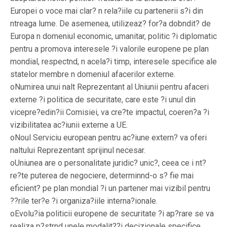
Europei o voce mai clar? n rela?iile cu partenerii s?i din
ntreaga lume. De asemenea, utilizeaz? for?a dobndit? de
Europa n domeniul economic, umanitar, politic ?i diplomatic
pentru a promova interesele ?i valorile europene pe plan
mondial, respectnd, n acela?i timp, interesele specifice ale
statelor membre n domeniul afacerilor externe.
oNumirea unui nalt Reprezentant al Uniunii pentru afaceri
externe ?i politica de securitate, care este ?i unul din
vicepre?edin?ii Comisiei, va cre?te impactul, coeren?a ?i
vizibilitatea ac?iunii externe a UE.
oNoul Serviciu european pentru ac?iune extern? va oferi
naltului Reprezentant sprijinul necesar.
oUniunea are o personalitate juridic? unic?, ceea ce i nt?
re?te puterea de negociere, determinnd-o s? fie mai
eficient? pe plan mondial ?i un partener mai vizibil pentru
??rile ter?e ?i organiza?iile interna?ionale.
oEvolu?ia politicii europene de securitate ?i ap?rare se va
realiza p?strnd unele modalit??i decizionale specifice,