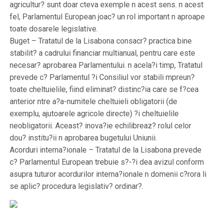
agricultur? sunt doar cteva exemple n acest sens. n acest
fel, Parlamentul European joac? un rol important n aproape
toate dosarele legislative.
Buget – Tratatul de la Lisabona consacr? practica bine
stabilit? a cadrului financiar multianual, pentru care este
necesar? aprobarea Parlamentului. n acela?i timp, Tratatul
prevede c? Parlamentul ?i Consiliul vor stabili mpreun?
toate cheltuielile, fiind eliminat? distinc?ia care se f?cea
anterior ntre a?a-numitele cheltuieli obligatorii (de
exemplu, ajutoarele agricole directe) ?i cheltuielile
neobligatorii. Aceast? inova?ie echilibreaz? rolul celor
dou? institu?ii n aprobarea bugetului Uniunii.
Acorduri interna?ionale – Tratatul de la Lisabona prevede
c? Parlamentul European trebuie s?-?i dea avizul conform
asupra tuturor acordurilor interna?ionale n domenii c?rora li
se aplic? procedura legislativ? ordinar?.