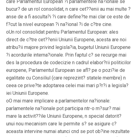
care Parlamentul European ?i parlamentele na?ionale se
bucur? de un rol consolidat, n care cet??enii au mai multe ?
anse de a fi asculta?i ?i care define?te mai clar ce este de
f?cut la nivel european ?i na?ional ?i de c?tre cine.
oUn rol consolidat pentru Parlamentul European: ales
direct de c?tre cet??enii Uniunii Europene, acesta are noi
atribu?ii majore privind legisla?ia, bugetul Uniunii Europene
?i acordurile interna?ionale. Prin faptul c? se recurge mai
des la procedura de codecizie n cadrul elabor?rii politicilor
europene, Parlamentul European se afl? pe o pozi?ie de
egalitate cu Consiliul (care reprezint? statele membre) n
ceea ce prive?te adoptarea celei mai mari p?r?i a legisla?
iei Uniunii Europene.
oO mai mare implicare a parlamentelor na?ionale:
parlamentele na?ionale pot participa ntr-o m?sur? mai
mare la activit??ile Uniunii Europene, n special datorit?
unui nou mecanism care le permite s? se asigure c?
aceasta intervine numai atunci cnd se pot ob?ine rezultate