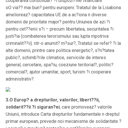
cooperarea consolidat? ?i dispozi?iile financiare.
oO via?? mai bun? pentru europeni: Tratatul de la Lisabona
amelioreaz? capacitatea UE de a ac?iona n diverse
domenii de prioritate major? pentru Uniunea de azi ?i
pentru cet??enii s?i – precum libertatea, securitatea ?i
justi?ia (combaterea terorismului sau lupta mpotriva
criminalit??ii). ntr-o anumit? m?sur?, Tratatul se refer? ?i la
alte domenii, printre care politica energetic?, s?n?tatea
public?, schimb?rile climatice, serviciile de interes
general, cercetare, spa?iu, coeziune teritorial?, politic?
comercial?, ajutor umanitar, sport, turism ?i cooperare
administrativ?.
3.O Europ? a drepturilor, valorilor, libert??ii,
solidarit??ii ?i siguran?ei
, care promoveaz? valorile
Uniunii, introduce Carta drepturilor fundamentale n dreptul
primar european, prevede noi mecanisme de solidaritate ?