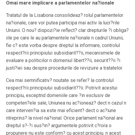
Omai mare implicare a parlamentelor na?ionale
Tratatul de la Lisabona consolideaz? rolul parlamentelor
na?ionale, care vor putea participa mai activ la lucr?rile
Uniunii. O nou? dispozi?ie reflect? clar drepturile ?i obliga?
iile pe care le au parlamentele na?ionale n cadrul Uniunii,
fie c? este vorba despre dreptul la informare, controlul
respect?rii principiului subsidiarit??ii, mecanismele de
evaluare a politicilor n domeniul libert??ii, securit??ii ?i
justi?iei sau despre procedurile de revizuire a tratatelor.
Cea mai semnificativ? noutate se refer? la controlul
respect?rii principiului subsidiarit??ii. Potrivit acestui
principiu, exceptnd domeniile care ?in exclusiv de
competen?ele sale, Uniunea nu ac?ioneaz? dect n cazul n
care interven?ia sa este mai eficient? dect o ac?iune
ntreprins? la nivel na?ional. Orice parlament na?ional are
dreptul s?-?i sus?in? argumentele potrivit c?rora o
propunere nu este conform? cu acest principiu. n acest