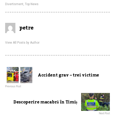
Divertisment
,
Top News
petre
View All Posts by Author
Accident grav – trei victime
Previous Post
Descoperire macabră în Timiș
Next Post