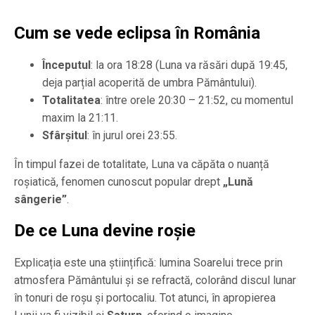
Cum se vede eclipsa în România
Începutul
: la ora 18:28 (Luna va răsări după 19:45,
deja parțial acoperită de umbra Pământului).
Totalitatea
: între orele 20:30 – 21:52, cu momentul
maxim la 21:11.
Sfârșitul
: în jurul orei 23:55.
În timpul fazei de totalitate, Luna va căpăta o nuanță
roșiatică, fenomen cunoscut popular drept
„Lună
sângerie”
.
De ce Luna devine roșie
Explicația este una științifică: lumina Soarelui trece prin
atmosfera Pământului și se refractă, colorând discul lunar
în tonuri de roșu și portocaliu. Tot atunci, în apropierea