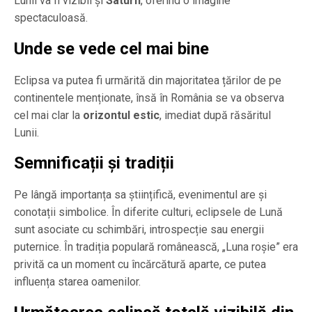
Lunii va fi vizibil și
Saturn
, oferind o imagine
spectaculoasă.
Unde se vede cel mai bine
Eclipsa va putea fi urmărită din majoritatea țărilor de pe
continentele menționate, însă în România se va observa
cel mai clar la
orizontul estic
, imediat după răsăritul
Lunii.
Semnificații și tradiții
Pe lângă importanța sa științifică, evenimentul are și
conotații simbolice. În diferite culturi, eclipsele de Lună
sunt asociate cu schimbări, introspecție sau energii
puternice. În tradiția populară românească, „Luna roșie” era
privită ca un moment cu încărcătură aparte, ce putea
influența starea oamenilor.