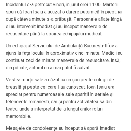
Incidentul s-a petrecut vineri, în jurul orei 11:00. Martorii
spun că Ioan Isaiu a acuzat o durere puternică în piept, iar
după câteva minute s-a prăbușit. Persoanele aflate lângă
el au intervenit imediat și au început manevrele de
resuscitare până la sosirea echipajului medical.
Un echipaj al Serviciului de Ambulanță București-Ilfov a
ajuns la fața locului în aproximativ cinci minute. Medicii au
continuat zeci de minute manevrele de resuscitare, însă,
din păcate, actorul nu a mai putut fi salvat.
Vestea morții sale a căzut ca un șoc peste colegii de
breaslă și peste cei care l-au cunoscut. Ioan Isaiu era
apreciat pentru numeroasele sale apariții în seriale și
telenovele românești, dar și pentru activitatea sa din
teatru, unde a interpretat de-a lungul anilor roluri
memorabile.
Mesajele de condoleanțe au început să apară imediat