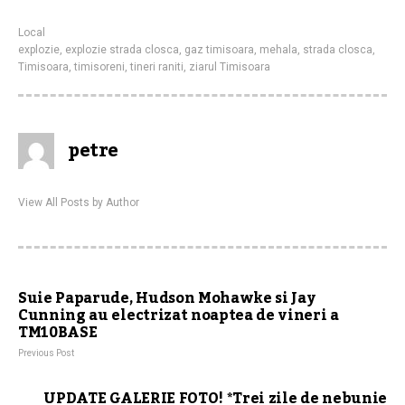
Local
explozie
,
explozie strada closca
,
gaz timisoara
,
mehala
,
strada closca
,
Timisoara
,
timisoreni
,
tineri raniti
,
ziarul Timisoara
petre
View All Posts by Author
Suie Paparude, Hudson Mohawke si Jay
Cunning au electrizat noaptea de vineri a
TM10BASE
Previous Post
UPDATE GALERIE FOTO! *Trei zile de nebunie