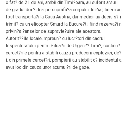
o fat? de 21 de ani, ambii din Timi?oara, au suferit arsuri
de gradul doi ?i trei pe suprafa?a corpului. Ini?ial, tinerii au
fost transporta?i la Casa Austria, dar medicii au decis s? i
trimit? cu un elicopter Smurd la Bucure?ti, fiind rezerva?i n
privin?a ?anselor de supravie?uire ale acestora.
Autorit??ile locale, mpreun? cu lucr?tori din cadrul
Inspectoratului pentru Situa?ii de Urgen?? Timi?, continu?
cercet?rile pentru a stabili cauza producerii exploziei, de?
i, din primele cercet?ri, pompierii au stabilit c? incidentul a
avut loc din cauza unor acumul?ri de gaze.