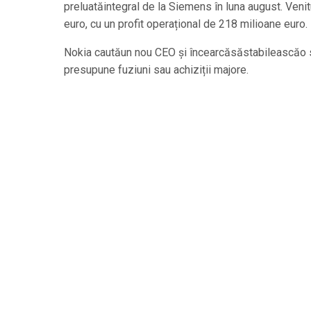
preluatăintegral de la Siemens în luna august. Venitur
euro, cu un profit operațional de 218 milioane euro.
Nokia cautăun nou CEO și încearcăsăstabileascăo st
presupune fuziuni sau achiziții majore.