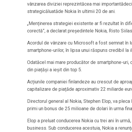
vânzarea diviziei reprezintăcea mai importantădec
strategicăluatăde Nokia în ultimii 20 de ani.
„Menținerea strategiei existente ar fi rezultat în d
corectă”, a declarat președintele Nokia, Risto Siilas
Acordul de vânzare cu Microsoft a fost semnat în l
smartphone-urilor, în lipsa unui răspuns credibil la
Odatăcel mai mare producător de smartphone-uri, c
din piațăși a ieșit din top 5.
Acțiunile companiei finlandeze au crescut de aproa
capitalizare de piațăde aproximativ 22 miliarde eur
Directorul general al Nokia, Stephen Elop, va pleca 
primi un bonus de 25 milioane de dolari în urma final
Elop a preluat conducerea Nokia cu trei ani în urmă
business. Sub conducerea acestuia, Nokia a renunț