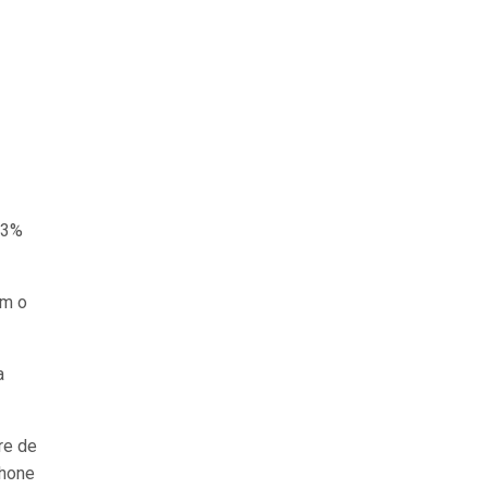
 3%
um o
a
re de
Phone