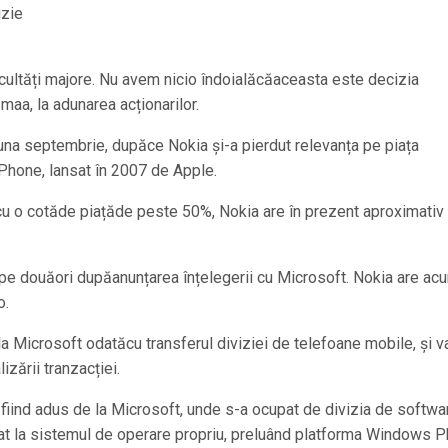
izie
ificultăți majore. Nu avem nicio îndoialăcăaceasta este decizia
maa, la adunarea acționarilor.
una septembrie, dupăce Nokia și-a pierdut relevanța pe piața
 iPhone, lansat în 2007 de Apple.
u o cotăde piațăde peste 50%, Nokia are în prezent aproximativ
pe douăori dupăanunțarea înțelegerii cu Microsoft. Nokia are ac
o.
la Microsoft odatăcu transferul diviziei de telefoane mobile, și v
izării tranzacției.
, fiind adus de la Microsoft, unde s-a ocupat de divizia de softwa
at la sistemul de operare propriu, preluând platforma Windows 