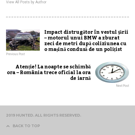
View All Posts by Author
Impact distrugător în vestul țării
– motorul unui BMW a zburat
zeci de metri după coliziunea cu
o mașină condusă de un polițist
Previous Post
Atenție! La noapte se schimbă
ora – România trece oficial la ora
de iarnă
Next Post
2019 HUNTED. ALL RIGHTS RESERVED.
BACK TO TOP