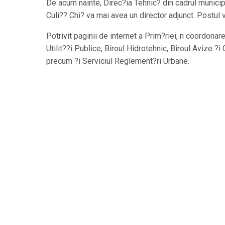
De acum nainte, Direc?ia Tehnic? din cadrul municip
Culi?? Chi? va mai avea un director adjunct. Postul v
Potrivit paginii de internet a Prim?riei, n coordonar
Utilit??i Publice, Biroul Hidrotehnic, Biroul Avize ?i
precum ?i Serviciul Reglement?ri Urbane.