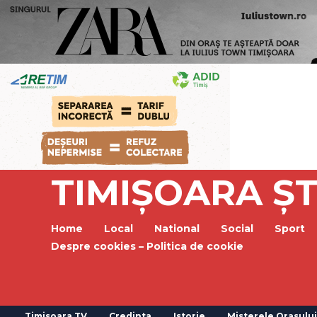
TIMIȘOARA ȘT
Home
Local
National
Social
Sport
Despre cookies – Politica de cookie
Timisoara TV
Credinta
Istorie
Misterele Orasului