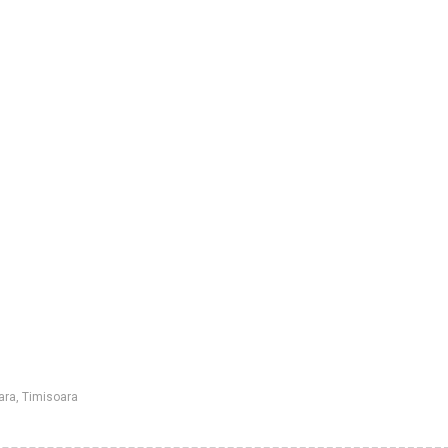
ara
,
Timisoara