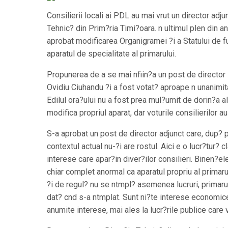
Consilierii locali ai PDL au mai vrut un director adju
Tehnic? din Prim?ria Timi?oara. n ultimul plen din an,
aprobat modificarea Organigramei ?i a Statului de f
aparatul de specialitate al primarului.
Propunerea de a se mai nfiin?a un post de director i
Ovidiu Ciuhandu ?i a fost votat? aproape n unanimita
Edilul ora?ului nu a fost prea mul?umit de dorin?a ale
modifica propriul aparat, dar voturile consilierilor a
S-a aprobat un post de director adjunct care, dup? 
contextul actual nu-?i are rostul. Aici e o lucr?tur? c
interese care apar?in diver?ilor consilieri. Binen?e
chiar complet anormal ca aparatul propriu al primarulu
?i de regul? nu se ntmpl? asemenea lucruri, primaru
dat? cnd s-a ntmplat. Sunt ni?te interese economice
anumite interese, mai ales la lucr?rile publice care 