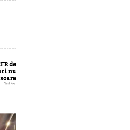
CFR de
uri nu
isoara
Next Post