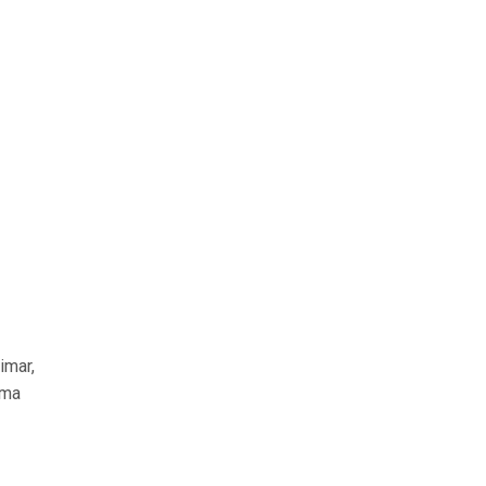
imar,
ima