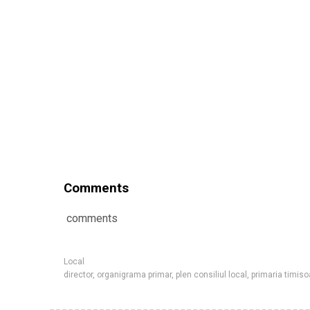
Comments
comments
Local
director
,
organigrama primar
,
plen consiliul local
,
primaria timiso