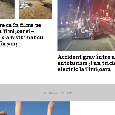
e ca în filme pe
 Timișoarei –
 s-a răsturnat cu
în șanț
Accident grav între 
autoturism și un trici
electric la Timișoara
BACK TO TOP