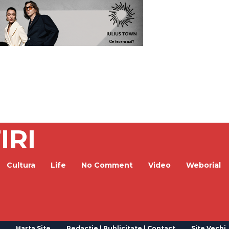
IRI
Cultura
Life
No Comment
Video
Weborial
Harta Site
Redactie | Publicitate | Contact
Site Vechi