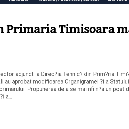
n Primaria Timisoara ma
irector adjunct la Direc?ia Tehnic? din Prim?ria Timi
ocali au aprobat modificarea Organigramei ?i a Statulu
l primarului. Propunerea de a se mai nfiin?a un post 
 ?i a…