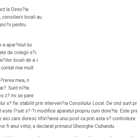
nct la Direc?ia
 consilierii locali au
unc?ii pentru
-a apar?inut lui
te de colegii s?i.
?ilor locali de a-i
u contat mai mult.
p?rerea mea, n
lar?. Sunt ni?te
les c? mi se pare
i s? fie stabilit prin interven?ia Consiliului Local. De cnd sunt pr
l este l?sat s?-?i modifice aparatul propriu cum dore?te. Este pr
 aici care doresc nfiin?area unui post ca prin asta s? controleze
vor fi anul viitor, a declarat primarul Gheorghe Ciuhandu.