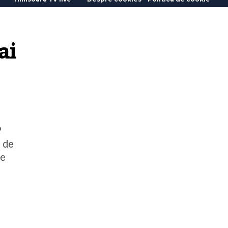
i 
?
i de
de