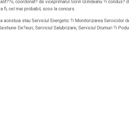
alit??ii, coordonat? de viceprimarul Sorin Grindeanu ?i condus? 
a fi, cel mai probabil, scos la concurs.
ea acestuia stau Serviciul Energetic ?i Monitorizarea Serviciilor d
 Gestiune De?euri, Serviciul Salubrizare, Serviciul Drumuri ?i Podur