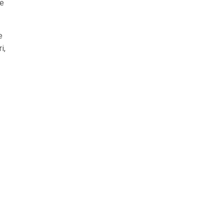
de
e
i,