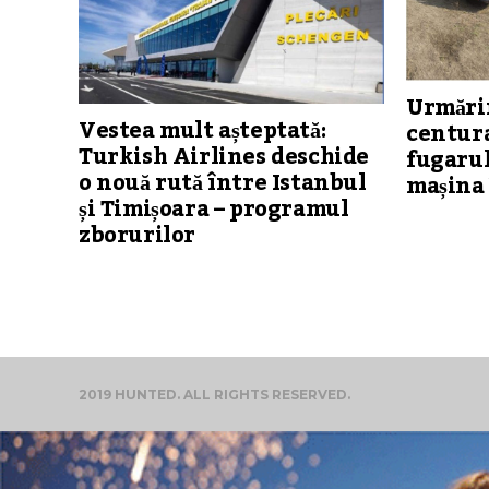
Urmărir
Vestea mult așteptată:
centura
Turkish Airlines deschide
fugarul
o nouă rută între Istanbul
mașina 
și Timișoara – programul
zborurilor
2019 HUNTED. ALL RIGHTS RESERVED.