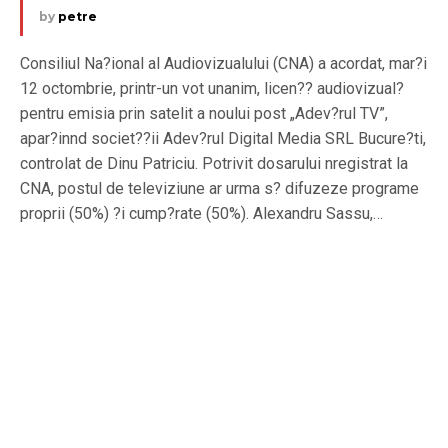
by
petre
Consiliul Na?ional al Audiovizualului (CNA) a acordat, mar?i
12 octombrie, printr-un vot unanim, licen?? audiovizual?
pentru emisia prin satelit a noului post „Adev?rul TV”,
apar?innd societ??ii Adev?rul Digital Media SRL Bucure?ti,
controlat de Dinu Patriciu. Potrivit dosarului nregistrat la
CNA, postul de televiziune ar urma s? difuzeze programe
proprii (50%) ?i cump?rate (50%). Alexandru Sassu,…