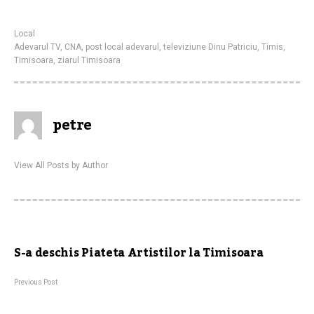
Local
Adevarul TV
,
CNA
,
post local adevarul
,
televiziune Dinu Patriciu
,
Timis
,
Timisoara
,
ziarul Timisoara
petre
View All Posts by Author
S-a deschis Piateta Artistilor la Timisoara
Previous Post