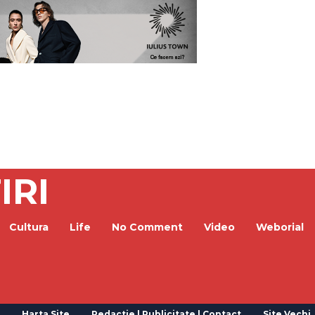
IRI
Cultura
Life
No Comment
Video
Weborial
Harta Site
Redactie | Publicitate | Contact
Site Vechi