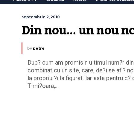
septembrie 2, 2010
Din nou… un nou n
by
petre
Dup? cum am promis n ultimul num?r din 
combinat cu un site, care, de?i se afl? nc
la propriu ?i la figurat. Iar asta pentru c?
Timi?oara,...