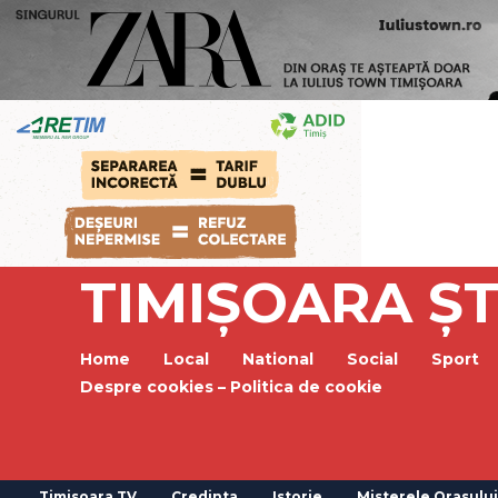
TIMIȘOARA ȘT
Home
Local
National
Social
Sport
Despre cookies – Politica de cookie
Timisoara TV
Credinta
Istorie
Misterele Orasului