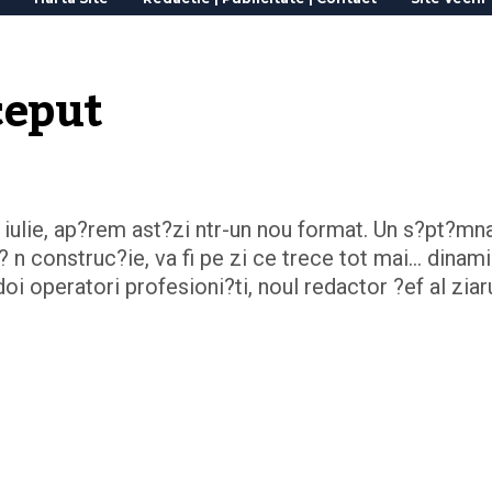
ceput
iulie, ap?rem ast?zi ntr-un nou format. Un s?pt?mn
? n construc?ie, va fi pe zi ce trece tot mai… dinami
 doi operatori profesioni?ti, noul redactor ?ef al ziar