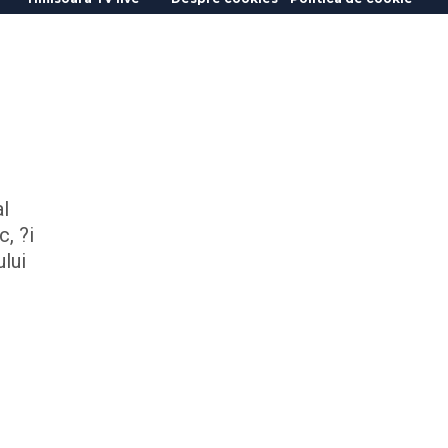
al
c, ?i
ului