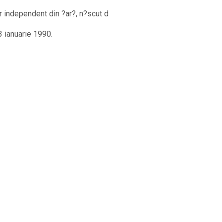
ar independent din ?ar?
, n?scut d
 ianuarie 1990.