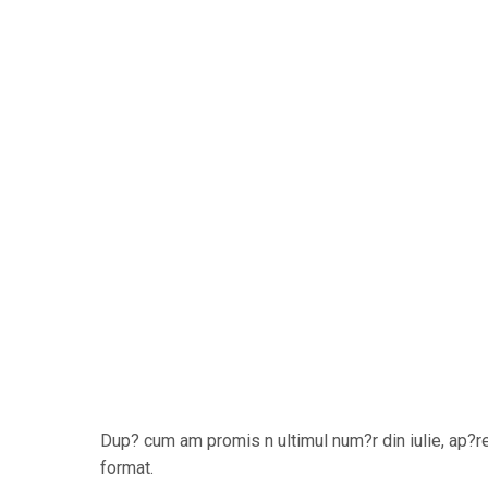
Dup? cum am promis n ultimul num?r din iulie, ap?r
format.