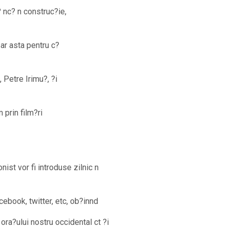
 nc? n construc?ie,
 Iar asta pentru c?
, Petre Irimu?, ?i
 prin film?ri
nist vor fi introduse zilnic n
ebook, twitter, etc, ob?innd
 ora?ului nostru occidental ct ?i