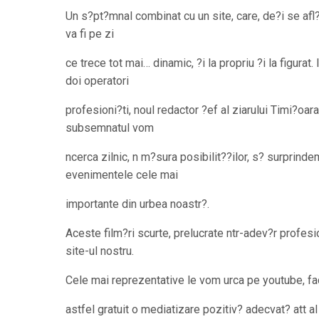
Un s?pt?mnal combinat cu un site, care, de?i se afl?
va fi pe zi
ce trece tot mai… dinamic, ?i la propriu ?i la figurat.
doi operatori
profesioni?ti, noul redactor ?ef al ziarului Timi?oara
subsemnatul vom
ncerca zilnic, n m?sura posibilit??ilor, s? surprindem
evenimentele cele mai
importante din urbea noastr?.
Aceste film?ri scurte, prelucrate ntr-adev?r profesio
site-ul nostru.
Cele mai reprezentative le vom urca pe youtube, fac
astfel gratuit o mediatizare pozitiv? adecvat? att al