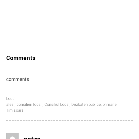
Comments
comments
Local
alesi
,
consilieri locali
,
Consiliul Local
,
Dezbateri publice
,
primarie
,
Timisoara