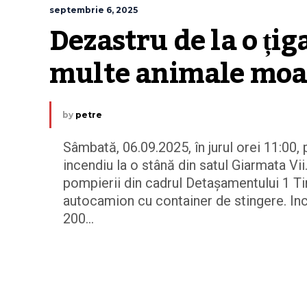
septembrie 6, 2025
Dezastru de la o țig
multe animale moart
by
petre
Sâmbată, 06.09.2025, în jurul orei 11:00,
incendiu la o stână din satul Giarmata Vi
pompierii din cadrul Detașamentului 1 T
autocamion cu container de stingere. In
200...