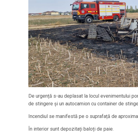
De urgență s-au deplasat la locul evenimentului po
de stingere și un autocamion cu container de stinge
Incendiul se manifestă pe o suprafață de aproximat
În interior sunt depozitați baloți de paie.