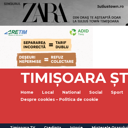
TIMIȘOARA ȘT
Home
Local
National
Social
Sport
Despre cookies – Politica de cookie
Timisoara TV
Credinta
Istorie
Misterele Orasului