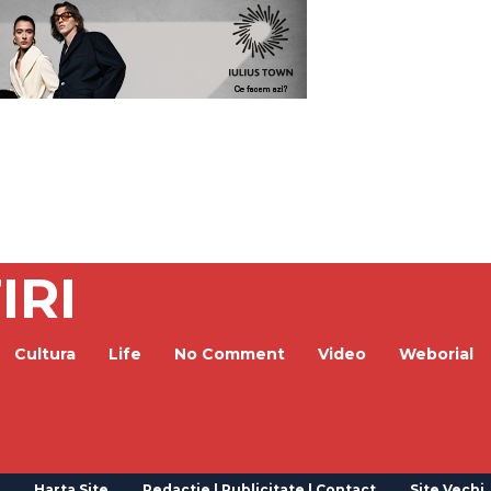
IRI
Cultura
Life
No Comment
Video
Weborial
Harta Site
Redactie | Publicitate | Contact
Site Vechi