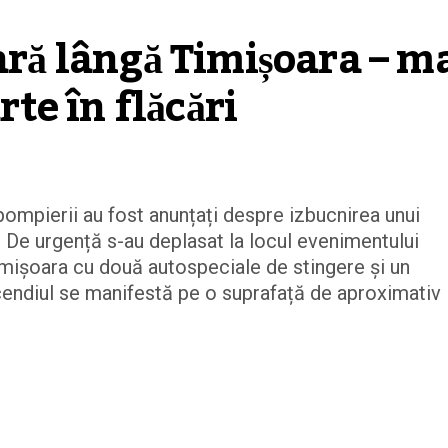
ară lângă Timișoara – ma
e în flăcări
 pompierii au fost anunțați despre izbucnirea unui
i. De urgență s-au deplasat la locul evenimentului
imișoara cu două autospeciale de stingere și un
cendiul se manifestă pe o suprafață de aproximativ