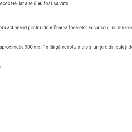
cedate, iar alte 8 au fost salvate.
erii acționând pentru identificarea focarelor ascunse și înlăturare
proximativ 300 mp. Pe lângă acesta, a ars și un țarc din paleți d
.