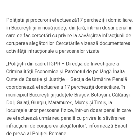
Poliţiştii şi procurorii efectuează17 percheziţii domiciliare,
în Bucureşti şi în nouă judeţe din ţară, într-un dosar penal în
care se fac cercetări cu privire la săvârşirea infracţiunii de
coruperea alegătorilor. Cercetările vizează documentarea
activităţii infracţionale a persoanelor vizate.
„Poliţiştii din cadrul IGPR – Direcţia de Investigare a
Criminalităţii Economice şi Parchetul de pe lângă Înalta
Curte de Casaţie şi Justiţie – Secţia de Urmărire Penală
coordonează efectuarea a 17 percheziţii domiciliare, în
municipiul Bucureşti şi judeţele Braşov, Botoşani, Călăraşi,
Dolj, Galaţi, Giurgiu, Maramureş, Mureş şi Timiş, la
locuinţele unor persoane fizice, într-un dosar penal în care
se efectuează urmărirea penală cu privire la săvârşirea
infracţiunii de coruperea alegătorilor”, informează Biroul
de presă al Poliţiei Române.