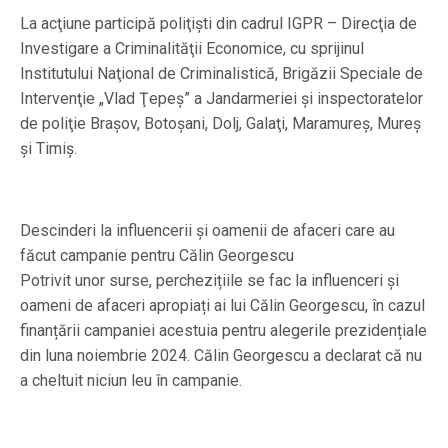
La acţiune participă poliţişti din cadrul IGPR – Direcţia de
Investigare a Criminalităţii Economice, cu sprijinul
Institutului Naţional de Criminalistică, Brigăzii Speciale de
Intervenţie „Vlad Ţepeş” a Jandarmeriei şi inspectoratelor
de poliţie Braşov, Botoşani, Dolj, Galaţi, Maramureş, Mureş
şi Timiş.
Descinderi la influencerii şi oamenii de afaceri care au
făcut campanie pentru Călin Georgescu
Potrivit unor surse, perchezițiile se fac la influenceri și
oameni de afaceri apropiați ai lui Călin Georgescu, în cazul
finanțării campaniei acestuia pentru alegerile prezidențiale
din luna noiembrie 2024. Călin Georgescu a declarat că nu
a cheltuit niciun leu în campanie.