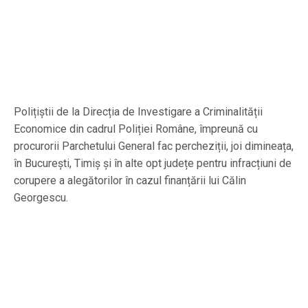
Polițiștii de la Direcția de Investigare a Criminalității
Economice din cadrul Poliției Române, împreună cu
procurorii Parchetului General fac percheziții, joi dimineața,
în București, Timiș și în alte opt județe pentru infracțiuni de
corupere a alegătorilor în cazul finanțării lui Călin
Georgescu.