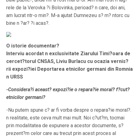
rele de la Verovka ?i Bolovinka, perioad? n care, doi ani,
am lucrat ntr-o min?. M-a ajutat Dumnezeu s? m? ntorc cu
bine n ?ar? ?i acas?.
O istorie documentar?
Interviu acordat n exclusivitate Ziarului Timi?oara de
cercet?torul CNSAS, Liviu Burlacu cu ocazia vernis?
rii expozi?iei Deportarea etnicilor germani din Romnia
n URSS
-Considera?i aceast? expozi?ie o repara?ie moral? f?cut?
etnicilor germani?
-Nu putem spune c? ar fi vorba despre o repara?ie moral?.
n realitate, este ceva mult mai mult. Noi c?ut?m, tocmai
prin modalitatea de expunere a acestor documente, s?
prezent?m celor care au trecut prin acest proces al