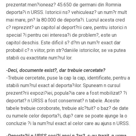
prezentat men?ioneaz? 45.650 de germani din Romnia
deporta?i n URSS. Istoricii ns? vehiculeaz? un num?r mult
mai mare, pn? la 80.000 de deporta?i. Lucrul acesta cred
c? reprezint? un capitol al deport?rii care, pentru istorici n
special ?i pentru cei interesa?i de problem?, este un
capitol deschis. Este dificil s? d?m un num?r exact dar
probabil c? n viitor, prin str?daniile istoricilor, se va putea
stabili cu exactitate num?rul lor.
-Deci, documente exist?, dar trebuie cercetate?
-Trebuie cercetate, puse la cap la cap, identificate, pentru a
stabili num?rul exact al deporta?ilor. Spuneam n cursul
prezent?rii expozi?iei, popula?ia care a fost mobilizat? ?i
deportat? n URSS a fost consemnat? n tabele. Aceste
tabele trebuie coroborate, trebuie alc?tuit? o baz? de date
cu numele celor deporta?i, dup? care se poate ajunge la o
concluzie ?i la num?rul exact al celor care au ajuns n URSS.
-Deporta?ii n URSS sosi?i apoi n ?ar?, s-au trezit, n urma