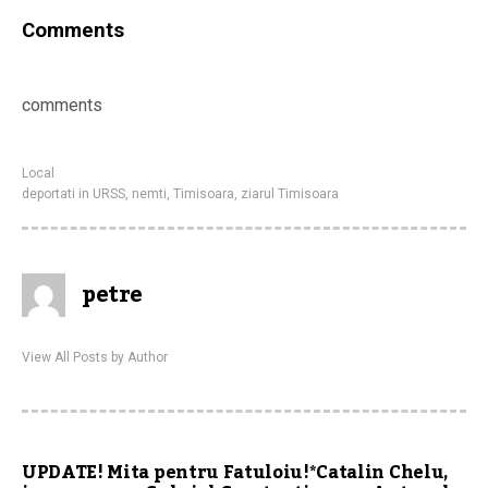
Comments
comments
Local
deportati in URSS
,
nemti
,
Timisoara
,
ziarul Timisoara
petre
View All Posts by Author
UPDATE! Mita pentru Fatuloiu!*Catalin Chelu,