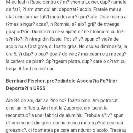
M-au luat n Rusia pentru c? m? chema Leiher, dup? numele
de fat?, ?i am stat doi ani deportat? acolo. Fratele meu a
stat cinci ani, iar tat?l meu doi ani ?i jum?tate. Doar mama a
r?mas singur? acas?, n Romnia, s? aib? grij? de ntreaga
gospod?rie. Dumnezeu ne-a ajutat s? ne ntoarcem cu to?ii
s?n?to?i ?i ntregi din Rusia. Pot s? v? spun c? via?a de
acolo nu a fost grea, ci foarte grea. Ne sculau diminea?a, la
ora 5, ?i dup? o sup? goal? de varz? munceam o zi ntreag?
la cariera de piatr?. Sp?rgeam piatra, dup? care o c?ram cu
targa. A fost un co?mar.
Bernhard Fischer, pre?edintele Asocia?ia Fo?tilor
Deporta?i n URSS
Are 84 de ani, dar se ?ine nc? foarte bine. Am petrecut
cinci ani n Rusia. Am fost la Zaporoje, am lucrat la
reconstruc?ia unei fabrici de aluminiu. Trebuie s? v? spun
c? am muncit din greu, dar nu munca mi s-a p?rut cea mai
groaznic?, ci foametea pe care am ndurat-o acolo. Treceau