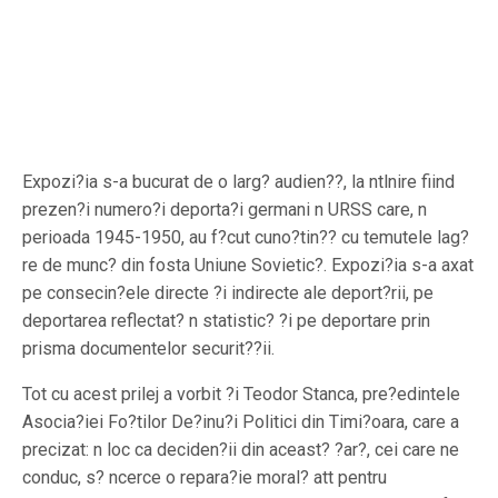
Expozi?ia s-a bucurat de o larg? audien??, la ntlnire fiind
prezen?i numero?i deporta?i germani n URSS care, n
perioada 1945-1950, au f?cut cuno?tin?? cu temutele lag?
re de munc? din fosta Uniune Sovietic?. Expozi?ia s-a axat
pe consecin?ele directe ?i indirecte ale deport?rii, pe
deportarea reflectat? n statistic? ?i pe deportare prin
prisma documentelor securit??ii.
Tot cu acest prilej a vorbit ?i Teodor Stanca, pre?edintele
Asocia?iei Fo?tilor De?inu?i Politici din Timi?oara, care a
precizat: n loc ca deciden?ii din aceast? ?ar?, cei care ne
conduc, s? ncerce o repara?ie moral? att pentru