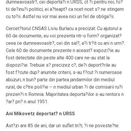
dumneavoastr?, cei deporta?i n URSS, ct ?i pentru noi, fo?
tii de?inu?i politici, ei a?teapt? ca ncet-ncet s? ne stingem
cu to?ii. Astfel nu vor mai avea nici un fel de obliga?ii.
Cercet?torul CNSAS Liviu Burlacu a precizat: Cu ajutorul a
60 de documente, eu voi prezenta ntr-o form? organizat?
ceea ce dumneavoastr?, cei din sal?, a?i tr?it cu ani n urm?.
Cele 60 de documente prezente n aceast? expozi?ie au
fost detectate din peste alte 400 care ne-au stat la
dispozi?ie. Trebuie s? precizez c?, de?i deport?rile au
fost f?cute dup? anumite criterii, s-au f?cut ?i numeroase
abuzuri, n bun? parte din partea jandarmilor din mediul
rural, de c?tre poli?ie – n mediul urban ?i de comisarii ru?i
prezen?i n Romnia. Majoritatea deporta?ilor s-au rentors n
?ar? pn? n anul 1951.
Ani Mikovetz deportat? n URSS
Ast?zi are 85 de ani, dar un suflet tn?r, ?i ne poveste?te: