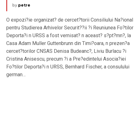
by
petre
O expozi?ie organizat? de cercet?torii Consiliului Na?ional
pentru Studierea Arhivelor Securit??ii ?i Reuniunea Fo?tilor
Deporta?i n URSS a fost vernisat? n aceast? s?pt?mn?, la
Casa Adam Muller Guttenbrunn din Timi?oara, n prezen?a
cercet?torilor CNSAS Denisa Budeanc?, Liviu Burlacu ?i
Cristina Anisescu, precum ?i a Pre?edintelui Asocia?iei
Fo?tilor Deporta?i n URSS, Bernhard Fischer, a consulului
german…