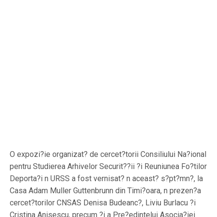
O expozi?ie organizat? de cercet?torii Consiliului Na?ional
pentru Studierea Arhivelor Securit??ii ?i Reuniunea Fo?tilor
Deporta?i n URSS a fost vernisat? n aceast? s?pt?mn?, la
Casa Adam Muller Guttenbrunn din Timi?oara, n prezen?a
cercet?torilor CNSAS Denisa Budeanc?, Liviu Burlacu ?i
Cristina Anisescu, precum ?i a Pre?edintelui Asocia?iei