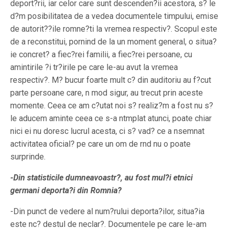
deport?rii, iar celor care sunt descenden?ii acestora, s? le
d?m posibilitatea de a vedea documentele timpului, emise
de autorit??ile romne?ti la vremea respectiv?. Scopul este
de a reconstitui, pornind de la un moment general, o situa?
ie concret? a fiec?rei familii, a fiec?rei persoane, cu
amintirile ?i tr?irile pe care le-au avut la vremea
respectiv?. M? bucur foarte mult c? din auditoriu au f?cut
parte persoane care, n mod sigur, au trecut prin aceste
momente. Ceea ce am c?utat noi s? realiz?m a fost nu s?
le aducem aminte ceea ce s-a ntmplat atunci, poate chiar
nici ei nu doresc lucrul acesta, ci s? vad? ce a nsemnat
activitatea oficial? pe care un om de rnd nu o poate
surprinde.
-Din statisticile dumneavoastr?, au fost mul?i etnici
germani deporta?i din Romnia?
-Din punct de vedere al num?rului deporta?ilor, situa?ia
este nc? destul de neclar?. Documentele pe care le-am