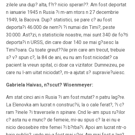
zilele una dup? alta, f?r? nicio speran??. Am fost deportat
n ianuarie 1945 n Rusia ?i m-am ntors n 27 decembrie
1949, la Bacova. Dup? statistici, se pare c? au fost
deporta?i 46.000 de nem?i ?i numai din Timi?, peste
30.000. Ast?zi, n statisticile noastre, mai sunt 340 de fo?ti
deporta?i n URSS, din care doar 140 se mai g?sesc la
Timi?oara. Cu toate greut??ile prin care am trecut, trebuie
s? v? spun c?, la 84 de ani, eu nu am fost niciodat? ca
pacient la vreun spital, ci doar ca vizitator. Dumnezeu, pe
care nu l-am uitat niciodat?, m-a ajutat s? supravie?uiesc.
Gabriela Haivas, n?scut? Wisenmeyer:
Am stat cinci ani n Rusia ?i am fost mutat? n patru lag?re.
La Elenovka am lucrat n construc?ii, la o cale ferat?, ?i c?
ram ?inele ?i traversele n spinare. Cnd le-am spus ru?ilor
c? asta nu e munc? de femeie, mi-au spus c? la ei nu e
nicio deosebire ntre femei ?i b?rba?i. Apoi am lucrat ntr-o
baie public?, unde mi-a fost mai u?or. Am mai fost n lag?