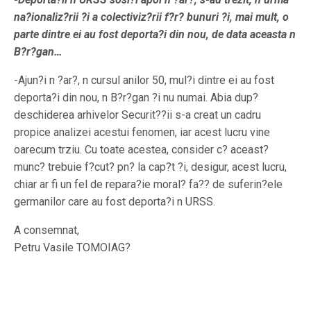
na?ionaliz?rii ?i a colectiviz?rii f?r? bunuri ?i, mai mult, o
parte dintre ei au fost deporta?i din nou, de data aceasta n
B?r?gan…
-Ajun?i n ?ar?, n cursul anilor 50, mul?i dintre ei au fost
deporta?i din nou, n B?r?gan ?i nu numai. Abia dup?
deschiderea arhivelor Securit??ii s-a creat un cadru
propice analizei acestui fenomen, iar acest lucru vine
oarecum trziu. Cu toate acestea, consider c? aceast?
munc? trebuie f?cut? pn? la cap?t ?i, desigur, acest lucru,
chiar ar fi un fel de repara?ie moral? fa?? de suferin?ele
germanilor care au fost deporta?i n URSS.
A consemnat,
Petru Vasile TOMOIAG?