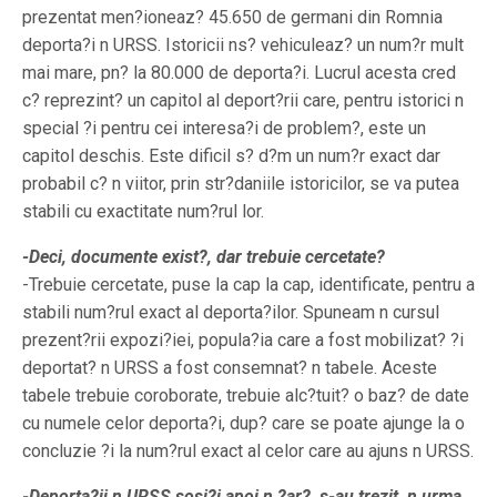
prezentat men?ioneaz? 45.650 de germani din Romnia
deporta?i n URSS. Istoricii ns? vehiculeaz? un num?r mult
mai mare, pn? la 80.000 de deporta?i. Lucrul acesta cred
c? reprezint? un capitol al deport?rii care, pentru istorici n
special ?i pentru cei interesa?i de problem?, este un
capitol deschis. Este dificil s? d?m un num?r exact dar
probabil c? n viitor, prin str?daniile istoricilor, se va putea
stabili cu exactitate num?rul lor.
-Deci, documente exist?, dar trebuie cercetate?
-Trebuie cercetate, puse la cap la cap, identificate, pentru a
stabili num?rul exact al deporta?ilor. Spuneam n cursul
prezent?rii expozi?iei, popula?ia care a fost mobilizat? ?i
deportat? n URSS a fost consemnat? n tabele. Aceste
tabele trebuie coroborate, trebuie alc?tuit? o baz? de date
cu numele celor deporta?i, dup? care se poate ajunge la o
concluzie ?i la num?rul exact al celor care au ajuns n URSS.
-Deporta?ii n URSS sosi?i apoi n ?ar?, s-au trezit, n urma