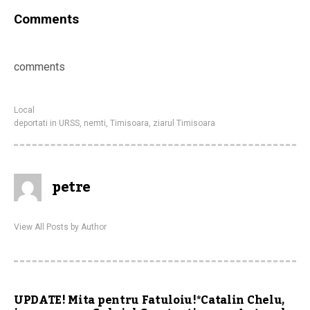
Comments
comments
Local
deportati in URSS
,
nemti
,
Timisoara
,
ziarul Timisoara
petre
View All Posts by Author
UPDATE! Mita pentru Fatuloiu!*Catalin Chelu,