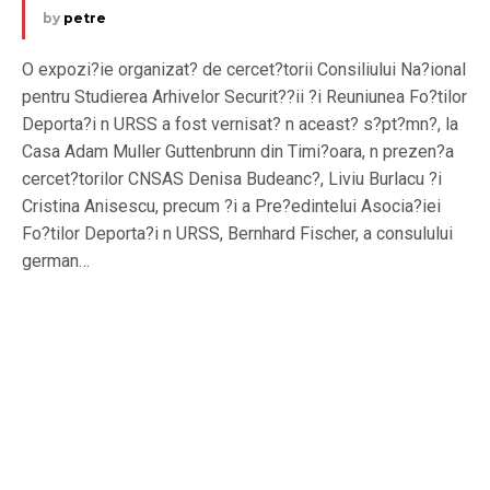
by
petre
O expozi?ie organizat? de cercet?torii Consiliului Na?ional
pentru Studierea Arhivelor Securit??ii ?i Reuniunea Fo?tilor
Deporta?i n URSS a fost vernisat? n aceast? s?pt?mn?, la
Casa Adam Muller Guttenbrunn din Timi?oara, n prezen?a
cercet?torilor CNSAS Denisa Budeanc?, Liviu Burlacu ?i
Cristina Anisescu, precum ?i a Pre?edintelui Asocia?iei
Fo?tilor Deporta?i n URSS, Bernhard Fischer, a consulului
german…