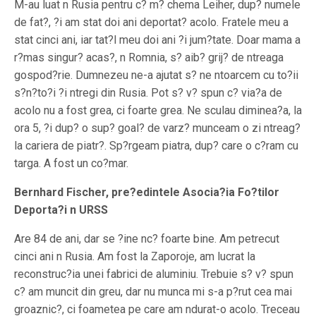
M-au luat n Rusia pentru c? m? chema Leiher, dup? numele
de fat?, ?i am stat doi ani deportat? acolo. Fratele meu a
stat cinci ani, iar tat?l meu doi ani ?i jum?tate. Doar mama a
r?mas singur? acas?, n Romnia, s? aib? grij? de ntreaga
gospod?rie. Dumnezeu ne-a ajutat s? ne ntoarcem cu to?ii
s?n?to?i ?i ntregi din Rusia. Pot s? v? spun c? via?a de
acolo nu a fost grea, ci foarte grea. Ne sculau diminea?a, la
ora 5, ?i dup? o sup? goal? de varz? munceam o zi ntreag?
la cariera de piatr?. Sp?rgeam piatra, dup? care o c?ram cu
targa. A fost un co?mar.
Bernhard Fischer, pre?edintele Asocia?ia Fo?tilor
Deporta?i n URSS
Are 84 de ani, dar se ?ine nc? foarte bine. Am petrecut
cinci ani n Rusia. Am fost la Zaporoje, am lucrat la
reconstruc?ia unei fabrici de aluminiu. Trebuie s? v? spun
c? am muncit din greu, dar nu munca mi s-a p?rut cea mai
groaznic?, ci foametea pe care am ndurat-o acolo. Treceau