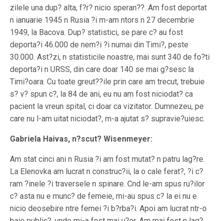
zilele una dup? alta, f?r? nicio speran??. Am fost deportat
n ianuarie 1945 n Rusia ?i m-am ntors n 27 decembrie
1949, la Bacova. Dup? statistici, se pare c? au fost
deporta?i 46.000 de nem?i ?i numai din Timi?, peste
30.000. Ast?zi, n statisticile noastre, mai sunt 340 de fo?ti
deporta?i n URSS, din care doar 140 se mai g?sesc la
Timi?oara. Cu toate greut??ile prin care am trecut, trebuie
s? v? spun c?, la 84 de ani, eu nu am fost niciodat? ca
pacient la vreun spital, ci doar ca vizitator. Dumnezeu, pe
care nu l-am uitat niciodat?, m-a ajutat s? supravie?uiesc.
Gabriela Haivas, n?scut? Wisenmeyer:
Am stat cinci ani n Rusia ?i am fost mutat? n patru lag?re.
La Elenovka am lucrat n construc?ii, la o cale ferat?, ?i c?
ram ?inele ?i traversele n spinare. Cnd le-am spus ru?ilor
c? asta nu e munc? de femeie, mi-au spus c? la ei nu e
nicio deosebire ntre femei ?i b?rba?i. Apoi am lucrat ntr-o
baie public?, unde mi-a fost mai u?or. Am mai fost n lag?