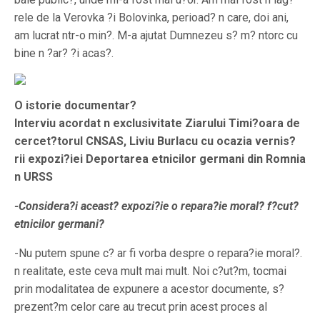
rele de la Verovka ?i Bolovinka, perioad? n care, doi ani,
am lucrat ntr-o min?. M-a ajutat Dumnezeu s? m? ntorc cu
bine n ?ar? ?i acas?.
O istorie documentar?
Interviu acordat n exclusivitate Ziarului Timi?oara de
cercet?torul CNSAS, Liviu Burlacu cu ocazia vernis?
rii expozi?iei Deportarea etnicilor germani din Romnia
n URSS
-Considera?i aceast? expozi?ie o repara?ie moral? f?cut?
etnicilor germani?
-Nu putem spune c? ar fi vorba despre o repara?ie moral?.
n realitate, este ceva mult mai mult. Noi c?ut?m, tocmai
prin modalitatea de expunere a acestor documente, s?
prezent?m celor care au trecut prin acest proces al