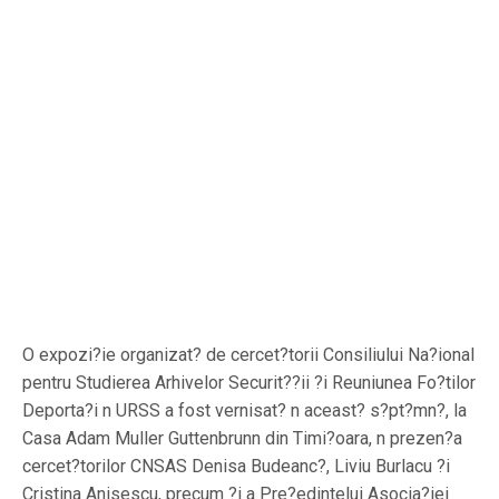
O expozi?ie organizat? de cercet?torii Consiliului Na?ional
pentru Studierea Arhivelor Securit??ii ?i Reuniunea Fo?tilor
Deporta?i n URSS a fost vernisat? n aceast? s?pt?mn?, la
Casa Adam Muller Guttenbrunn din Timi?oara, n prezen?a
cercet?torilor CNSAS Denisa Budeanc?, Liviu Burlacu ?i
Cristina Anisescu, precum ?i a Pre?edintelui Asocia?iei