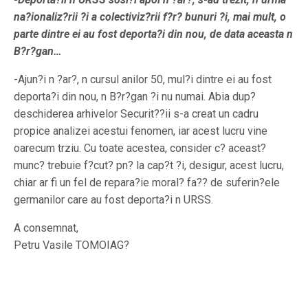
na?ionaliz?rii ?i a colectiviz?rii f?r? bunuri ?i, mai mult, o
parte dintre ei au fost deporta?i din nou, de data aceasta n
B?r?gan…
-Ajun?i n ?ar?, n cursul anilor 50, mul?i dintre ei au fost
deporta?i din nou, n B?r?gan ?i nu numai. Abia dup?
deschiderea arhivelor Securit??ii s-a creat un cadru
propice analizei acestui fenomen, iar acest lucru vine
oarecum trziu. Cu toate acestea, consider c? aceast?
munc? trebuie f?cut? pn? la cap?t ?i, desigur, acest lucru,
chiar ar fi un fel de repara?ie moral? fa?? de suferin?ele
germanilor care au fost deporta?i n URSS.
A consemnat,
Petru Vasile TOMOIAG?