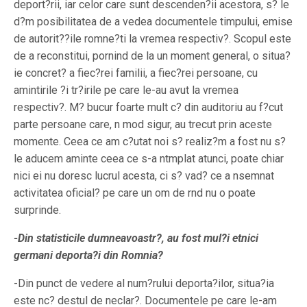
deport?rii, iar celor care sunt descenden?ii acestora, s? le
d?m posibilitatea de a vedea documentele timpului, emise
de autorit??ile romne?ti la vremea respectiv?. Scopul este
de a reconstitui, pornind de la un moment general, o situa?
ie concret? a fiec?rei familii, a fiec?rei persoane, cu
amintirile ?i tr?irile pe care le-au avut la vremea
respectiv?. M? bucur foarte mult c? din auditoriu au f?cut
parte persoane care, n mod sigur, au trecut prin aceste
momente. Ceea ce am c?utat noi s? realiz?m a fost nu s?
le aducem aminte ceea ce s-a ntmplat atunci, poate chiar
nici ei nu doresc lucrul acesta, ci s? vad? ce a nsemnat
activitatea oficial? pe care un om de rnd nu o poate
surprinde.
-Din statisticile dumneavoastr?, au fost mul?i etnici
germani deporta?i din Romnia?
-Din punct de vedere al num?rului deporta?ilor, situa?ia
este nc? destul de neclar?. Documentele pe care le-am