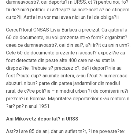
dumneavoastr?, cei deporta?i n URSS, ct ?i pentru noi, fo?
tii de?inu?i politici, ei a?teapt? ca ncet-ncet s? ne stingem
cu to?ii. Astfel nu vor mai avea nici un fel de obliga?ii.
Cercet?torul CNSAS Liviu Burlacu a precizat: Cu ajutorul a
60 de documente, eu voi prezenta ntr-o form? organizat?
ceea ce dumneavoastr?, cei din sal?, a?i tr?it cu ani n urm?.
Cele 60 de documente prezente n aceast? expozi?ie au
fost detectate din peste alte 400 care ne-au stat la
dispozi?ie. Trebuie s? precizez c?, de?i deport?rile au
fost f?cute dup? anumite criterii, s-au f?cut ?i numeroase
abuzuri, n bun? parte din partea jandarmilor din mediul
rural, de c?tre poli?ie – n mediul urban ?i de comisarii ru?i
prezen?i n Romnia. Majoritatea deporta?ilor s-au rentors n
?ar? pn? n anul 1951.
Ani Mikovetz deportat? n URSS
Ast?zi are 85 de ani, dar un suflet tn?r, ?i ne poveste?te: