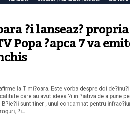
ara ?i lanseaz? propria 
TV Popa ?apca 7 va emite
nchis
afirme la Timi?oara. Este vorba despre doi de?inu?i
alitate care au avut ideea ?i ini?iativa de a pune pe
 B?ie?ii sunt tineri, unul condamnat pentru infrac?iu
roguri, ?i…