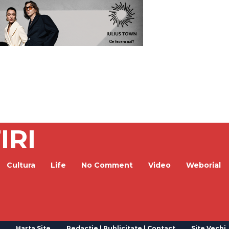
IRI
Cultura
Life
No Comment
Video
Weborial
Harta Site
Redactie | Publicitate | Contact
Site Vechi