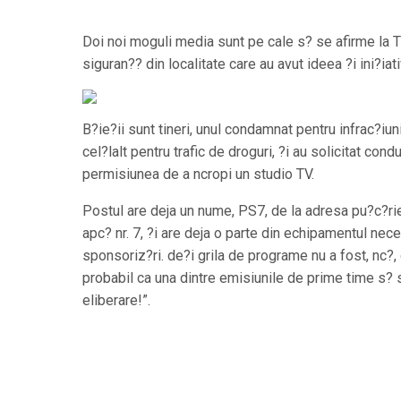
Doi noi moguli media sunt pe cale s? se afirme la 
siguran?? din localitate care au avut ideea ?i ini?ia
B?ie?ii sunt tineri, unul condamnat pentru infrac?iun
cel?lalt pentru trafic de droguri, ?i au solicitat cond
permisiunea de a ncropi un studio TV.
Postul are deja un nume, PS7, de la adresa pu?c?ri
apc? nr. 7, ?i are deja o parte din echipamentul nece
sponsoriz?ri. de?i grila de programe nu a fost, nc?, 
probabil ca una dintre emisiunile de prime time s?
eliberare!”.