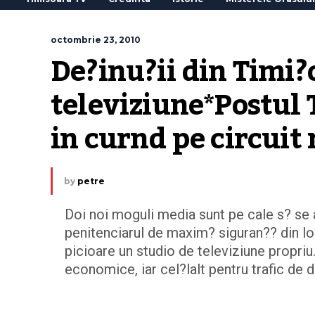
octombrie 23, 2010
De?inu?ii din Timi?o
televiziune*Postul 
in curnd pe circuit 
by
petre
Doi noi moguli media sunt pe cale s? se 
penitenciarul de maxim? siguran?? din loc
picioare un studio de televiziune propriu.
economice, iar cel?lalt pentru trafic de d