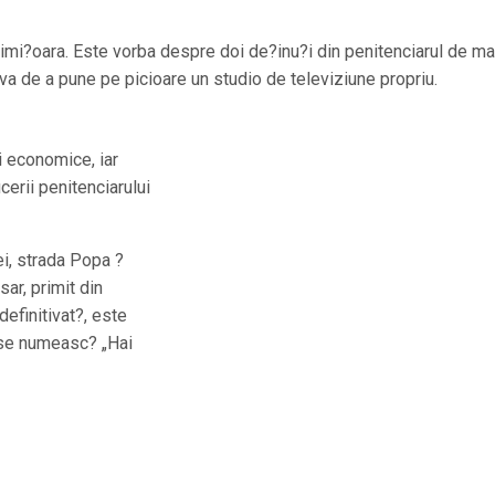
Timi?oara. Este vorba despre doi de?inu?i din penitenciarul de m
tiva de a pune pe picioare un studio de televiziune propriu.
i economice, iar
ucerii penitenciarului
ei, strada Popa ?
sar, primit din
definitivat?, este
 se numeasc? „Hai