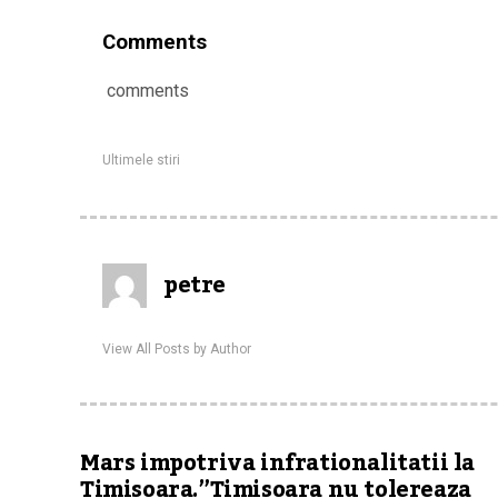
Comments
comments
Ultimele stiri
petre
View All Posts by Author
Mars impotriva infrationalitatii la
Timisoara.”Timisoara nu tolereaza