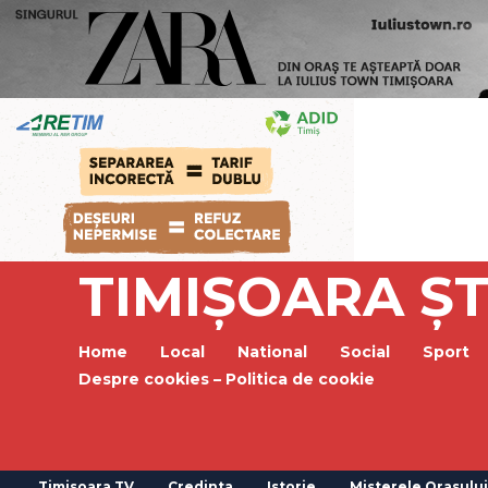
TIMIȘOARA ȘT
Home
Local
National
Social
Sport
Despre cookies – Politica de cookie
Timisoara TV
Credinta
Istorie
Misterele Orasului