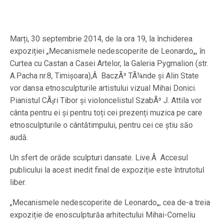
Marți, 30 septembrie 2014, de la ora 19, la închiderea
expoziției „Mecanismele nedescoperite de Leonardo„, în
Curtea cu Castan a Casei Artelor, la Galeria Pygmalion (str.
A.Pacha nr.8, Timișoara),Â BaczÃ³ TÃ¼nde și Alin State
vor dansa etnosculpturile artistului vizual Mihai Donici.
Pianistul CÃ¡ri Tibor și violoncelistul SzabÃ³ J. Attila vor
cânta pentru ei și pentru toți cei prezenți muzica pe care
etnosculpturile o cântătimpului, pentru cei ce știu săo
audă.
Un sfert de orăde sculpturi dansate. Live.Â Accesul
publicului la acest inedit final de expoziție este întrutotul
liber.
„Mecanismele nedescoperite de Leonardo„, cea de-a treia
expoziție de enosculpturăa arhitectului Mihai-Corneliu