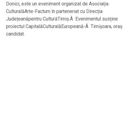
Donici, este un eveniment organizat de Asociația
CulturalăArte-Factum în parteneriat cu Direcția
Județeanăpentru CulturăTimiș.Â Evenimentul susține
proiectul CapitalăCulturalăEuropeană-Â Timișoara, oraș
candidat.