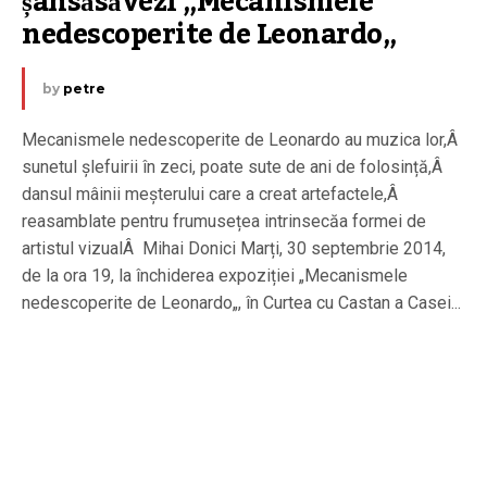
șansăsăvezi „Mecanismele 
nedescoperite de Leonardo„
by
petre
Mecanismele nedescoperite de Leonardo au muzica lor,Â
sunetul șlefuirii în zeci, poate sute de ani de folosință,Â
dansul mâinii meșterului care a creat artefactele,Â
reasamblate pentru frumusețea intrinsecăa formei de
artistul vizualÂ Mihai Donici Marți, 30 septembrie 2014,
de la ora 19, la închiderea expoziției „Mecanismele
nedescoperite de Leonardo„, în Curtea cu Castan a Casei...