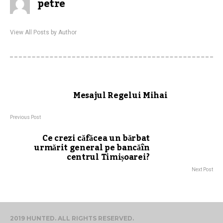
petre
View All Posts by Author
Mesajul Regelui Mihai
Previous Post
Ce crezi căfăcea un bărbat
urmărit general pe bancăîn
centrul Timișoarei?
Next Post
2019 HUNTED. ALL RIGHTS RESERVED.