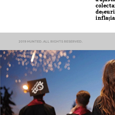
colecta
deșeuri
inflația
2019 HUNTED. ALL RIGHTS RESERVED.