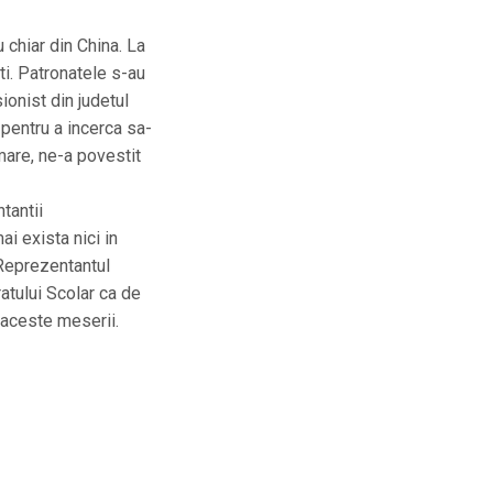
 chiar din China. La
ati. Patronatele s-au
ionist din judetul
 pentru a incerca sa-
mare, ne-a povestit
tantii
i exista nici in
 Reprezentantul
ratului Scolar ca de
u aceste meserii.