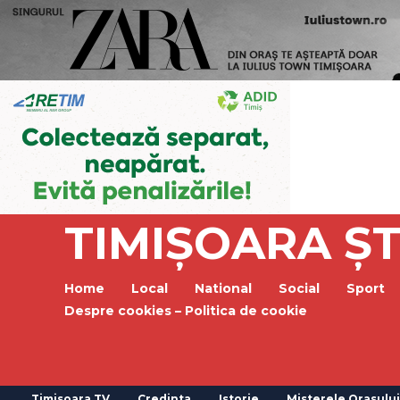
TIMIȘOARA ȘT
Home
Local
National
Social
Sport
Despre cookies – Politica de cookie
Timisoara TV
Credinta
Istorie
Misterele Orasului