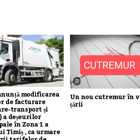
anunță modificarea
Un nou cutremur în v
or de facturare
țării
are-transport și
) a deșeurilor
ale în Zona 1 a
ui Timiș , ca urmare
rii tarifelor de