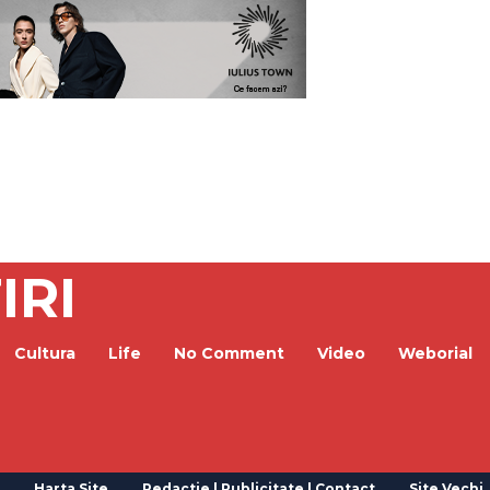
IRI
Cultura
Life
No Comment
Video
Weborial
Harta Site
Redactie | Publicitate | Contact
Site Vechi