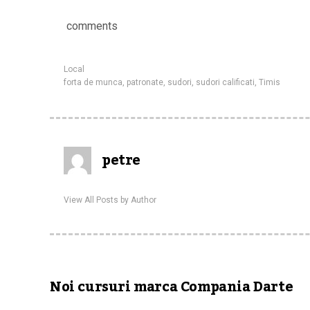
comments
Local
forta de munca
,
patronate
,
sudori
,
sudori calificati
,
Timis
petre
View All Posts by Author
Noi cursuri marca Compania Darte