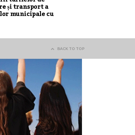
re și transport a
lor municipale cu
BACK TO TOP