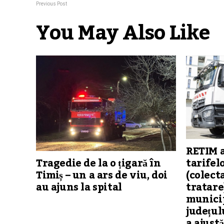
Previous Post
You May Also Like
RETIM 
tarifel
Tragedie de la o țigară în
(colect
Timiș – un a ars de viu, doi
tratare
au ajuns la spital
municip
județul
a ajustă