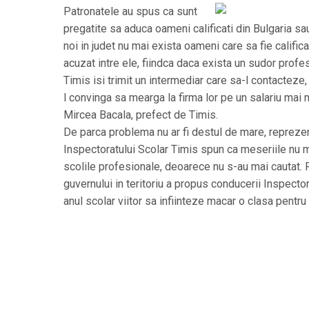
Patronatele au spus ca sunt
pregatite sa aduca oameni calificati din Bulgaria sau
noi in judet nu mai exista oameni care sa fie calific
acuzat intre ele, fiindca daca exista un sudor profes
Timis isi trimit un intermediar care sa-l contacteze,
l convinga sa mearga la firma lor pe un salariu mai 
Mircea Bacala, prefect de Timis.
De parca problema nu ar fi destul de mare, reprezen
Inspectoratului Scolar Timis spun ca meseriile nu ma
scolile profesionale, deoarece nu s-au mai cautat.
guvernului in teritoriu a propus conducerii Inspecto
anul scolar viitor sa infiinteze macar o clasa pentr