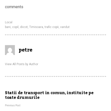
comments
Local
bani
,
copil
,
diicot
,
Timisoara
,
trafic copii
,
vandut
petre
View All Posts by Author
Statii de transport in comun, instituite pe
toate drumurile
Previous Post