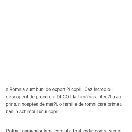
n Romnia sunt buni de export ?i copiii. Caz incredibil
descoperit de procurorii DIICOT la Timi?oara. Ace?tia au
prins, n noaptea de mar?i, o familie de romni care primea
bani n schimbul unui copil.
Potrivit oamenilor legii, copilul a fost vndut contra sumei