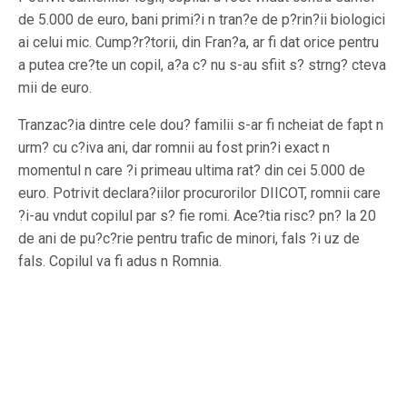
de 5.000 de euro, bani primi?i n tran?e de p?rin?ii biologici
ai celui mic. Cump?r?torii, din Fran?a, ar fi dat orice pentru
a putea cre?te un copil, a?a c? nu s-au sfiit s? strng? cteva
mii de euro.
Tranzac?ia dintre cele dou? familii s-ar fi ncheiat de fapt n
urm? cu c?iva ani, dar romnii au fost prin?i exact n
momentul n care ?i primeau ultima rat? din cei 5.000 de
euro. Potrivit declara?iilor procurorilor DIICOT, romnii care
?i-au vndut copilul par s? fie romi. Ace?tia risc? pn? la 20
de ani de pu?c?rie pentru trafic de minori, fals ?i uz de
fals. Copilul va fi adus n Romnia.