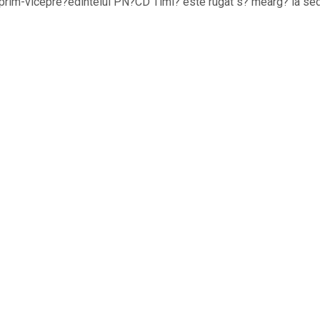
? a prim-vicepre?edintelui PN?CD Timi? este rugat s? mearg? la sed