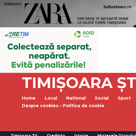
TIMIȘOARA ȘT
Home
Local
National
Social
Sport
Despre cookies – Politica de cookie
Timisoara TV
Credinta
Istorie
Misterele Orasului