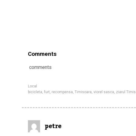
Comments
comments
Local
bicicleta
,
furt
,
recompensa
,
Timisoara
,
viorel sasca
,
ziarul Timi
petre