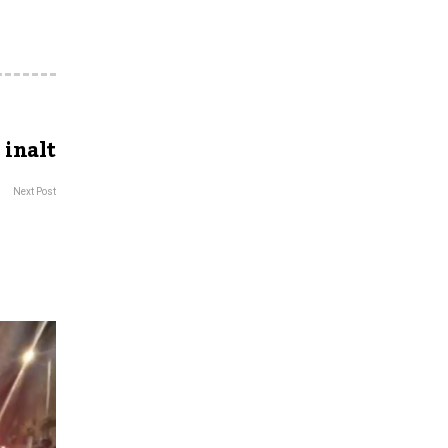
 inalt
Next Post