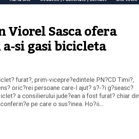
 Viorel Sasca ofera 
-si gasi bicicleta
iclet? furat?, prim-vicepre?edintele PN?CD Timi?,
ns? oric?rei persoane care-l ajut? s?-?i g?seasc?
clet? a consilierului jude?ean a fost furat? chiar di
ei conferin?e pe care o sus?inea. Ho?ii…