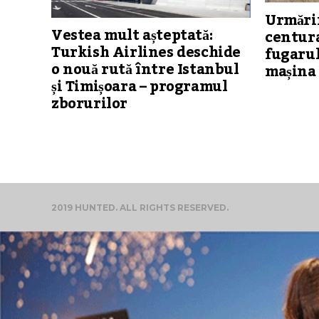
Urmărir
Vestea mult așteptată:
centura
Turkish Airlines deschide
fugarul
o nouă rută între Istanbul
mașina 
și Timișoara – programul
zborurilor
2019 HUNTED. ALL RIGHTS RESERVED.