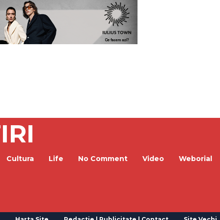
IRI
Cultura
Life
No Comment
Video
Weborial
Harta Site
Redactie | Publicitate | Contact
Site Vechi