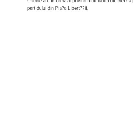
Oricine are informa?ii privind mult iubita biciclet
partidului din Pia?a Libert??ii.