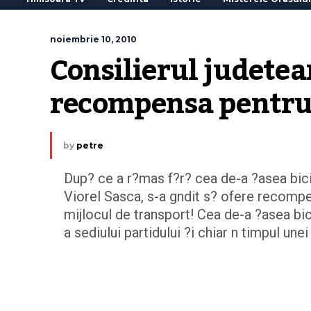
noiembrie 10, 2010
Consilierul judetean
recompensa pentru a
by
petre
Dup? ce a r?mas f?r? cea de-a ?asea bic
Viorel Sasca, s-a gndit s? ofere recompe
mijlocul de transport! Cea de-a ?asea bici
a sediului partidului ?i chiar n timpul un