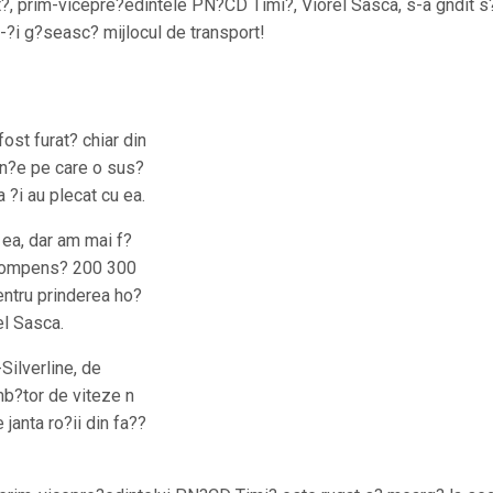
t?, prim-vicepre?edintele PN?CD Timi?, Viorel Sasca, s-a gndit s
-?i g?seasc? mijlocul de transport!
ost furat? chiar din
rin?e pe care o sus?
a ?i au plecat cu ea.
 ea, dar am mai f?
recompens? 200 300
entru prinderea ho?
el Sasca.
Silverline, de
mb?tor de viteze n
 janta ro?ii din fa??