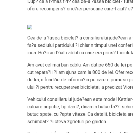
Dup? ce a r?mas f?r? cea de-a ?asea biciclet? fura
ofere recompens? oric?rei persoane care-l ajut? s?
Cea de-a ?asea biciclet? a consilierului jude?ean a f
fa?a sediului partidului ?i chiar n timpul unei confe
inea. Ho?ii au t?iat cablul cu care era prins? biciclet
Am avut cel mai bun cablu. Am dat pe 650 de lei pe
cut repara?ii ?i am ajuns cam la 800 de lei. Ofer 
de lei, n func?ie de informa?ia pe care o primesc p
ului ?i pentru recuperarea bicicletei, a precizat Vior
Vehiculul consilierului jude?ean este model Kettler-
culoare argintie, tip dam?, dinam n butuc fa??, schi
butuc spate, cu ?apte viteze. Ca detalii, bicicleta are
schimbat? ?i cteva zgrieturi pe ghidon.