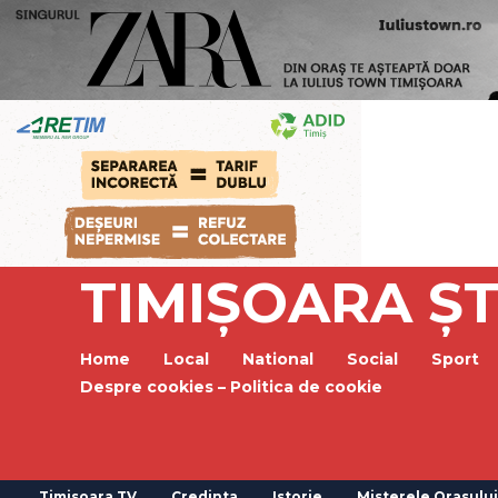
TIMIȘOARA ȘT
Home
Local
National
Social
Sport
Despre cookies – Politica de cookie
Timisoara TV
Credinta
Istorie
Misterele Orasului