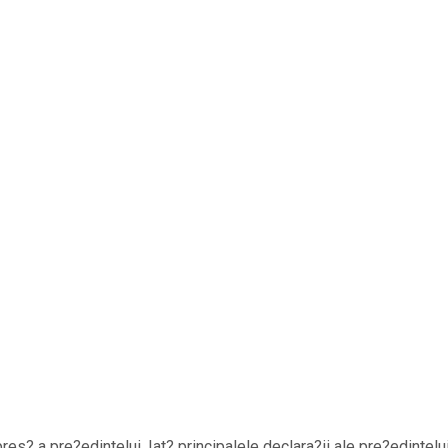
es? a pre?edintelui. Iat? principalele declara?ii ale pre?edintelui