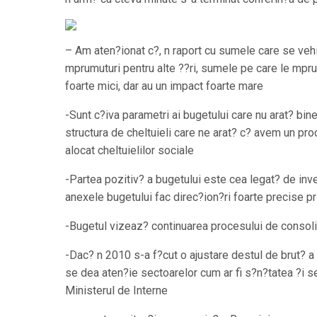
– Am aten?ionat c
?, n raport cu sumele care se veh
mprumuturi pentru alte ??ri, sumele pe care le mp
foarte mici, dar au un impact foarte mare
-Sunt c?iva parametri ai bugetului care nu arat? bine
structura de cheltuieli care ne arat? c? avem un pr
alocat cheltuielilor sociale
-Partea pozitiv? a bugetului este cea legat? de inve
anexele bugetului fac direc?ion?ri foarte precise pri
-Bugetul vizeaz? continuarea procesului de consoli
-Dac? n 2010 s-a f?cut o ajustare destul de brut? a 
se dea aten?ie sectoarelor cum ar fi s?n?tatea ?i se
Ministerul de Interne