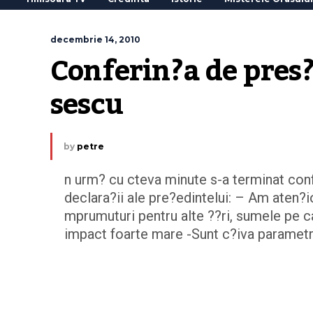
decembrie 14, 2010
Conferin?a de pres?
sescu
by
petre
n urm? cu cteva minute s-a terminat confe
declara?ii ale pre?edintelui: – Am aten?
mprumuturi pentru alte ??ri, sumele pe c
impact foarte mare -Sunt c?iva parametri