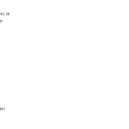
i, la
te
n
eri