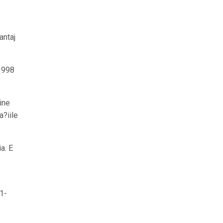
antaj
-1998
ine
a?iile
a. E
11-