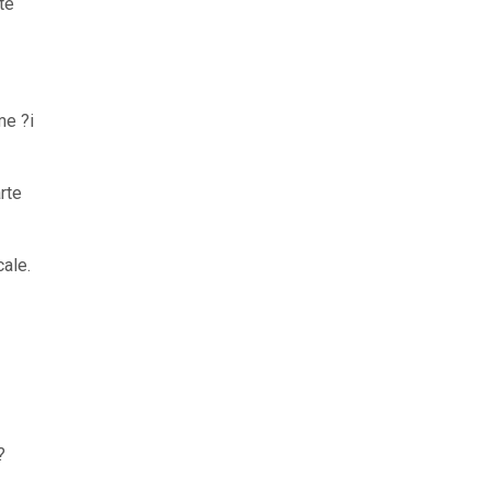
te
me ?i
rte
cale.
?