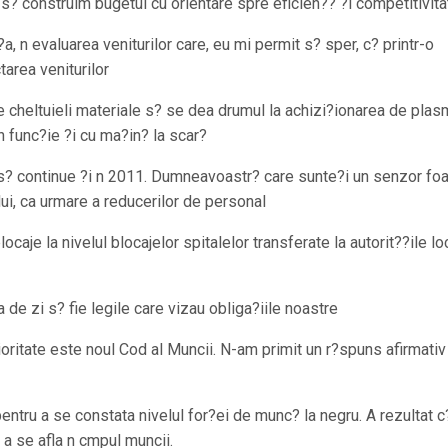
s? construim bugetul cu orientare spre eficien?? ?i competitivita
a, n evaluarea veniturilor care, eu mi permit s? sper, c? printr-o
area veniturilor
e cheltuieli materiale s? se dea drumul la achizi?ionarea de plas
 n func?ie ?i cu ma?in? la scar?
e s? continue ?i n 2011. Dumneavoastr? care sunte?i un senzor foa
ului, ca urmare a reducerilor de personal
ocaje la nivelul blocajelor spitalelor transferate la autorit??ile lo
 de zi s? fie legile care vizau obliga?iile noastre
ioritate este noul Cod al Muncii. N-am primit un r?spuns afirmativ
entru a se constata nivelul for?ei de munc? la negru. A rezultat c
a se afla n cmpul muncii.