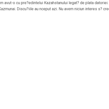
am avut-o cu pre?edintelui Kazahstanului legat? de plata datoriei.
 Kazmunai. Discu?iile au nceput azi. Nu avem niciun interes s? cr