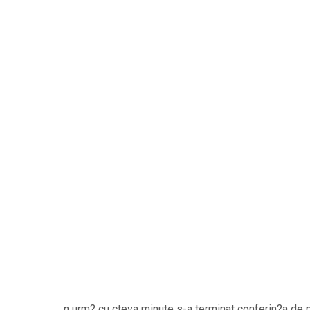
n urm? cu cteva minute s-a terminat conferin?a de pr