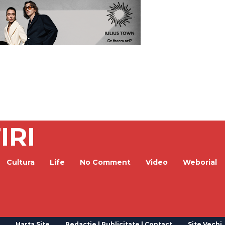
IRI
Cultura
Life
No Comment
Video
Weborial
Harta Site
Redactie | Publicitate | Contact
Site Vechi