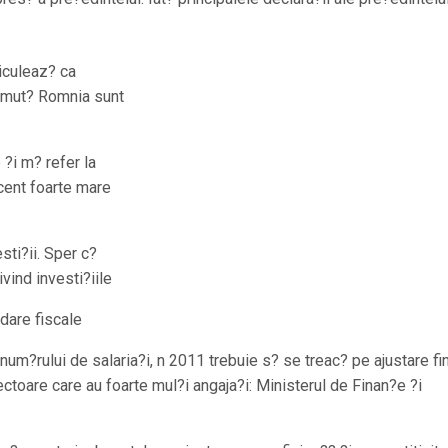
iculeaz? ca
rumut? Romnia sunt
 ?i m? refer la
ocent foarte mare
sti?ii. Sper c?
vind investi?iile
dare fiscale
num?rului de salaria?i, n 2011 trebuie s? se treac? pe ajustare fi
ctoare care au foarte mul?i angaja?i: Ministerul de Finan?e ?i