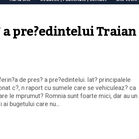
 a pre?edintelui Traian
rin?a de pres? a pre?edintelui. Iat? principalele
ionat c?, n raport cu sumele care se vehiculeaz? ca
are le mprumut? Romnia sunt foarte mici, dar au un
 ai bugetului care nu…