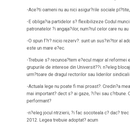
-Ace?ti oameni nu au nici asigur?rile sociale pl?tite,
-E obliga?ia partidelor s? flexibilizeze Codul munci
patronatelor ?i angaja?ilor, num?rul celor care nu au
-O spun f?r? nicio rezerv?: sunt un sus?in?tor al a
este un mare e?ec.
-Trebuie s? recunoa?tem e?ecul major al reformei 
grupurile de interese din Universit??i. n?eleg bloca
urm?toare de dragul rectorilor sau liderilor sindicali
-Actuala lege nu poate fi mai proast?. Credin?a me
mai important? dect s? ai gaze, ?i?ei sau c?rbune.
performant?
-n?eleg jocul ntrzierii, ?i fac socoteala c? dac? tr
2012. Legea trebuie adoptat? acum