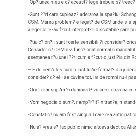
-Op?iunea mea e c? aceast? lege trebuie s? treac? p
-Sunt ??ri care cupleaz? aderarea la spa?iul Schenge
CSM. Marea problem? e legat? de CSM unde s-a sper
alegerile. S-au f?cut interpret?ri discutabile care 
-?tiu c? dn?ii sunt foarte sensibili ?i consider? ori
Consider c? CSM n-a func?ionat normal n mandatul tr
asemenea r?u unei ??ri cum a f?cut-o justi?ia din R
– E de nen?eles cum o institu?ie format? din judec?
consider? c? ei i se cuvine tot, iar de romni nu-i pa
-Orict s-ar sup?ra ?i doamna Pivniceru, doamna cu s
-Vom negocia o sum?, nemp?r?it? n tran?e, n stand-b
-Constat c? nu am fost singurul care n-a anticipat criz
-Nu a? vrea s? fac public nimic altceva dect ca Ali