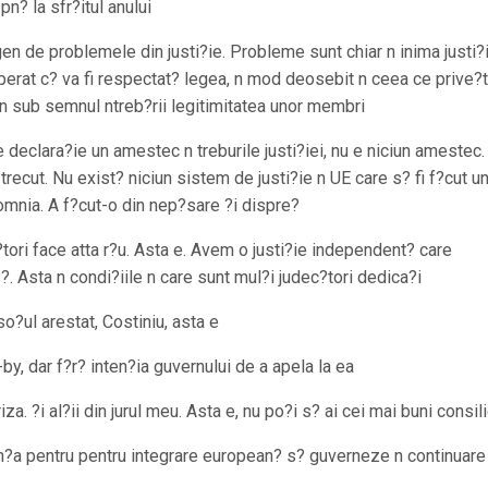
n? la sfr?itul anului
n de problemele din justi?ie. Probleme sunt chiar n inima justi?ie
at c? va fi respectat? legea, n mod deosebit n ceea ce prive?
pun sub semnul ntreb?rii legitimitatea unor membri
ce declara?ie un amestec n treburile justi?iei, nu e niciun amestec.
ecut. Nu exist? niciun sistem de justi?ie n UE care s? fi f?cut u
omnia. A f?cut-o din nep?sare ?i dispre?
tori face atta r?u. Asta e. Avem o justi?ie independent? care
s?. Asta n condi?iile n care sunt mul?i judec?tori dedica?i
o?ul arestat, Costiniu, asta e
y, dar f?r? inten?ia guvernului de a apela la ea
a. ?i al?ii din jurul meu. Asta e, nu po?i s? ai cei mai buni consili
an?a pentru pentru integrare european? s? guverneze n continuare