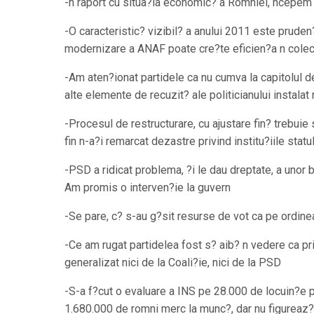
-n raport cu situa?ia economic? a Romniei, ncepem 
-O caracteristic? vizibil? a anului 2011 este pruden?
modernizare a ANAF poate cre?te eficien?a n colect
-Am aten?ionat partidele ca nu cumva la capitolul d
alte elemente de recuzit? ale politicianului instalat
-Procesul de restructurare, cu ajustare fin? trebui
fin n-a?i remarcat dezastre privind institu?iile stat
-PSD a ridicat problema, ?i le dau dreptate, a unor bl
Am promis o interven?ie la guvern
-Se pare, c? s-au g?sit resurse de vot ca pe ordinea
-Ce am rugat partidelea fost s? aib? n vedere ca pr
generalizat nici de la Coali?ie, nici de la PSD
-S-a f?cut o evaluare a INS pe 28.000 de locuin?e p
1.680.000 de romni merc la munc?, dar nu figureaz? 