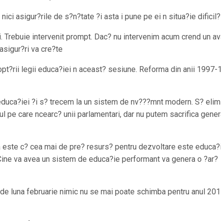
 nici asigur?rile de s?n?tate ?i asta i pune pe ei n situa?ie dificil?
i. Trebuie intervenit prompt. Dac? nu intervenim acum crend un av
 asigur?ri va cre?te
dopt?rii legii educa?iei n aceast? sesiune. Reforma din anii 1997
educa?iei ?i s? trecem la un sistem de nv???mnt modern. S? elim
jul pe care ncearc? unii parlamentari, dar nu putem sacrifica gener
a este c? cea mai de pre? resurs? pentru dezvoltare este educa?i
 Cine va avea un sistem de educa?ie performant va genera o ?ar?
ec de luna februarie nimic nu se mai poate schimba pentru anul 20