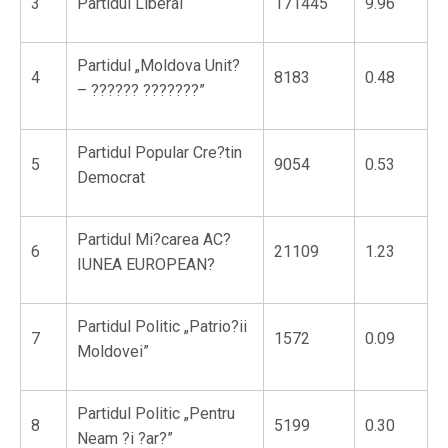
3
Partidul Liberal
171445
9.96
Partidul „Moldova Unit?
4
8183
0.48
– ?????? ???????”
Partidul Popular Cre?tin
5
9054
0.53
Democrat
Partidul Mi?carea AC?
6
21109
1.23
IUNEA EUROPEAN?
Partidul Politic „Patrio?ii
7
1572
0.09
Moldovei”
Partidul Politic „Pentru
8
5199
0.30
Neam ?i ?ar?”