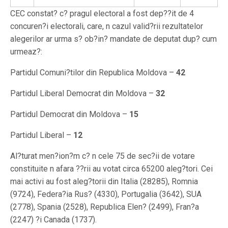
CEC constat? c? pragul electoral a fost dep??it de 4
concuren?i electorali, care, n cazul valid?rii rezultatelor
alegerilor ar urma s? ob?in? mandate de deputat dup? cum
urmeaz?:
Partidul Comuni?tilor din Republica Moldova –
42
Partidul Liberal Democrat din Moldova –
32
Partidul Democrat din Moldova –
15
Partidul Liberal –
12
Al?turat men?ion?m c? n cele 75 de sec?ii de votare
constituite n afara ??rii au votat circa 65200 aleg?tori. Cei
mai activi au fost aleg?torii din Italia (28285), Romnia
(9724), Federa?ia Rus? (4330), Portugalia (3642), SUA
(2778), Spania (2528), Republica Elen? (2499), Fran?a
(2247) ?i Canada (1737).