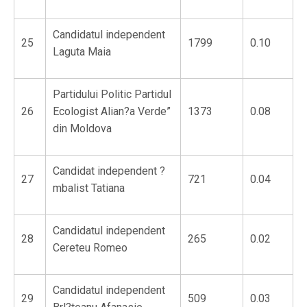
Candidatul independent
25
1799
0.10
Laguta Maia
Partidului Politic Partidul
26
Ecologist Alian?a Verde”
1373
0.08
din Moldova
Candidat independent ?
27
721
0.04
mbalist Tatiana
Candidatul independent
28
265
0.02
Cereteu Romeo
Candidatul independent
29
509
0.03