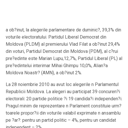
a ob?inut, la alegerile parlamentare de duminic?, 39,3% din
voturile electoratului. Partidul Liberal Democrat din
Moldova (PLDM) al premierului Vlad Filat a ob?inut 29,4%
din voturi, Partidul Democrat din Moldova (PDM), al c?rui
pre?edinte este Marian Lupu,12,7%, Partidul Liberal (PL) al
pre?edintelui interimar Mihai Ghimpu 10,0%, Alian?a
Moldova Noastr? (AMN), a ob?inut 2%.
La 28 noiembrie 2010 au avut loc alegerile n Parlamentul
Republicii Moldova. La alegeri au participat 39 concuren?i
electorali: 20 partide politice ?i 19 candida?i independen?i.
Pragul minim de reprezentare n Parlament constituie urm?
toarele propor?ii din voturile valabil exprimate n ansamblu
pe ?ar?: pentru un partid politic – 4%, pentru un candidat
independent – 2%.