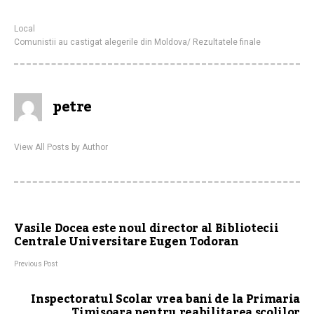
Local
Comunistii au castigat alegerile din Moldova/ Rezultatele finale
petre
View All Posts by Author
Vasile Docea este noul director al Bibliotecii
Centrale Universitare Eugen Todoran
Previous Post
Inspectoratul Scolar vrea bani de la Primaria
Timisoara pentru reabilitarea scolilor