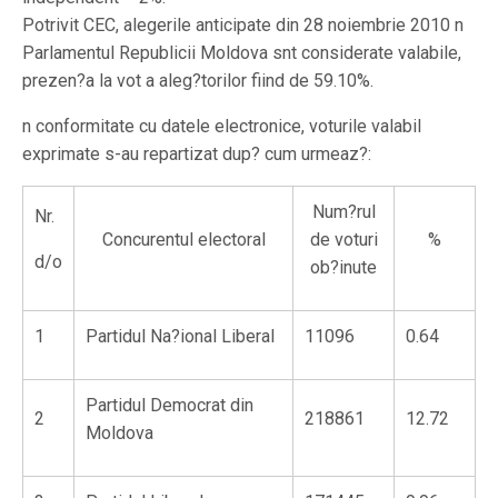
Potrivit CEC, alegerile anticipate din 28 noiembrie 2010 n
Parlamentul Republicii Moldova snt considerate valabile,
prezen?a la vot a aleg?torilor fiind de 59.10%.
n conformitate cu datele electronice, voturile valabil
exprimate s-au repartizat dup? cum urmeaz?:
Num?rul
Nr.
Concurentul electoral
de voturi
%
d/o
ob?inute
1
Partidul Na?ional Liberal
11096
0.64
Partidul Democrat din
2
218861
12.72
Moldova