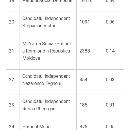
19
Partidul Social Democrat
10136
0.59
Candidatul independent
20
1031
0.06
Stepaniuc Victor
Mi?carea Social-Politic?
21
a Romilor din Republica
2388
0.14
Moldova
Candidatul independent
22
454
0.03
Nazarenco Evgheni
Candidatul independent
23
185
0.01
Russu Gheorghe
24
Partidul Muncii
875
0.05