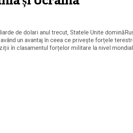
nia și Ucraina
iarde de dolari anul trecut, Statele Unite dominăRu
a având un avantaj în ceea ce privește forțele terestr
i în clasamentul forțelor militare la nivel mondial