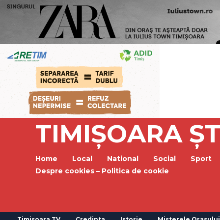
TIMIȘOARA ȘT
Home
Local
National
Social
Sport
Despre cookies – Politica de cookie
Timisoara TV
Credinta
Istorie
Misterele Orasului