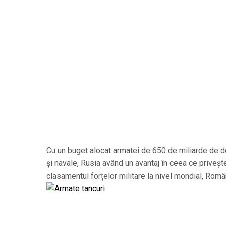
Cu un buget alocat armatei de 650 de miliarde de dol
și navale, Rusia având un avantaj în ceea ce priveș
clasamentul forțelor militare la nivel mondial, Româ