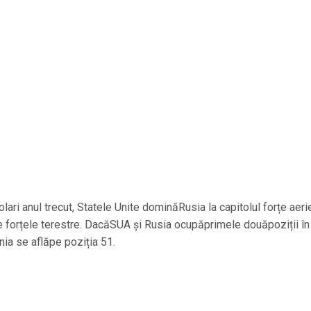
ari anul trecut, Statele Unite dominăRusia la capitolul forțe aer
te forțele terestre. DacăSUA și Rusia ocupăprimele douăpoziții în
nia se aflăpe poziția 51.