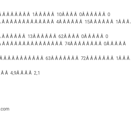
 Â Â Â Â Â Â Â Â 1Â Â Â Â Â 10Â Â Â Â 0Â Â Â Â Â Â 0
 Â Â Â Â Â Â Â Â Â Â Â Â Â Â 4Â Â Â Â Â Â 15Â Â Â Â Â Â 1Â Â Â
 Â Â Â Â Â Â Â 13Â Â Â Â Â Â 62Â Â Â Â 0Â Â Â Â Â 0
Â Â Â Â Â Â Â Â Â Â Â Â Â Â Â Â 74Â Â Â Â Â Â Â Â 0Â Â Â Â Â
 Â Â Â Â Â Â Â Â Â Â Â 63Â Â Â Â Â Â Â 72Â Â Â Â Â Â Â 1Â Â Â
 Â Â 4,9Â Â Â Â 2,1
r.com