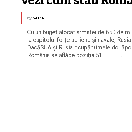
vezi cum stau Româ
by
petre
Cu un buget alocat armatei de 650 de mil
la capitolul forțe aeriene și navale, Rusi
DacăSUA și Rusia ocupăprimele douăpoziți
România se aflăpe poziția 51. ...