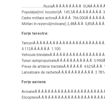
……………………….RusiaÂ Â Â Â Â Â Â Â Â SUAÂ Â Â Â Â
Populație(mil. locuitori)Â 145.5Â Â Â Â Â Â Â Â Â
Cadre militare activeÂ Â Â Â Â 766.000Â Â Â Â Â 
Militari în rezervă(milioane) 2,48Â Â Â 0,85Â Â Â 
Forțe terestre:
TancuriÂ Â Â Â Â Â Â Â Â Â Â Â Â Â Â Â Â Â Â Â Â 
4.112Â Â Â Â Â Â 1.100
Vehicule blindateÂ Â Â Â Â Â Â Â Â Â Â Â Â Â Â Â
Tunuri autopropulsateÂ Â Â Â Â Â Â Â Â Â Â 5.990
Piese de artilerie tractateÂ Â Â Â Â Â 4.625Â Â 
Lansatoare de racheteÂ Â Â Â Â Â Â Â Â Â Â 3.78
Forțe aeriene
AvioaneÂ Â Â Â Â Â Â Â Â Â Â Â Â Â Â Â Â Â Â Â Â
ElicoptereÂ Â Â Â Â Â Â Â Â Â Â Â Â Â Â Â Â Â Â 