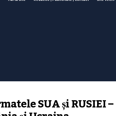
matele SUA și RUSIEI – 