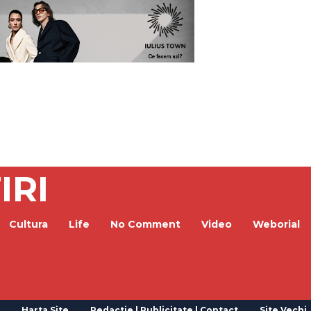
IRI
Cultura
Life
No Comment
Video
Weborial
Harta Site
Redactie | Publicitate | Contact
Site Vechi