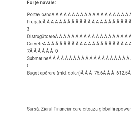
Forțe navale:
PortavioaneÂ Â Â Â Â Â Â Â Â Â Â Â Â Â Â Â Â Â Â
FregateÂ Â Â Â Â Â Â Â Â Â Â Â Â Â Â Â Â Â Â Â Â
3
DistrugătoareÂ Â Â Â Â Â Â Â Â Â Â Â Â Â Â Â Â Â
CorveteÂ Â Â Â Â Â Â Â Â Â Â Â Â Â Â Â Â Â Â Â Â 
7Â Â Â Â Â Â 0
SubmarineÂ Â Â Â Â Â Â Â Â Â Â Â Â Â Â Â Â Â Â Â
0
Buget apărare (mld. dolari)Â Â Â 76,6Â Â Â 612,5Â
Sursă: Ziarul Financiar care citeaza globalfirepowe