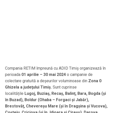
Compania RETIM împreună cu ADID Timiș organizează în
perioada
01 aprilie – 30 mai 2024
o campanie de
colectare gratuită a deșeurilor voluminoase din
Zona 0
Ghizela a judeţului Timiş.
Sunt cuprinse
localitățile
Lugoj, Buziaș, Recaș, Balinț, Bara, Bogda (și
în Buzad), Boldur (Ohaba – Forgaci și
Jabăr),
Brestovăț, Chevereșu Mare (și în Dragșina și Vucova),
Coșteiu, Criciova (și în Jdioara și Cireșu), Darova,