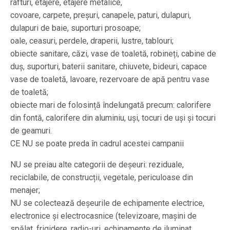
rafturi, etajere, etajere metalice,
covoare, carpete, preșuri, canapele, paturi, dulapuri,
dulapuri de baie, suporturi prosoape;
oale, ceasuri, perdele, draperii, lustre, tablouri;
obiecte sanitare, căzi, vase de toaletă, robineți, cabine de
duș, suporturi, baterii sanitare, chiuvete, bideuri, capace
vase de toaletă, lavoare, rezervoare de apă pentru vase
de toaletă;
obiecte mari de folosință îndelungată precum: calorifere
din fontă, calorifere din aluminiu, uși, tocuri de uși şi tocuri
de geamuri.
CE NU se poate preda în cadrul acestei campanii
NU se preiau alte categorii de deșeuri: reziduale,
reciclabile, de construcții, vegetale, periculoase din
menajer;
NU se colectează deșeurile de echipamente electrice,
electronice și electrocasnice (televizoare, mașini de
spălat, frigidere, radio-uri, echipamente de iluminat,