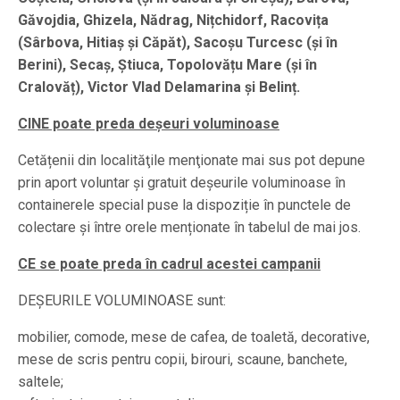
Găvojdia, Ghizela, Nădrag, Nițchidorf, Racovița
(Sârbova, Hitiaș și Căpăt), Sacoșu Turcesc (și în
Berini), Secaș, Știuca, Topolovățu Mare (și în
Cralovăț), Victor Vlad Delamarina și Belinț.
CINE poate preda deşeuri voluminoase
Cetățenii din localităţile menţionate mai sus pot depune
prin aport voluntar și gratuit deșeurile voluminoase în
containerele special puse la dispoziție în punctele de
colectare și între orele menționate în tabelul de mai jos.
CE se poate preda în cadrul acestei campanii
DEŞEURILE VOLUMINOASE sunt:
mobilier, comode, mese de cafea, de toaletă, decorative,
mese de scris pentru copii, birouri, scaune, banchete,
saltele;