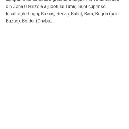
din Zona 0 Ghizela a judeţului Timiş. Sunt cuprinse
localitățile Lugoj, Buziaș, Recaș, Balinț, Bara, Bogda (și în
Buzad), Boldur (Ohaba...