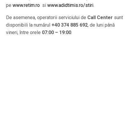
pe
www.retim.ro
si
www.adidtimis.ro/stiri
.
De asemenea, operatorii serviciului de
Call Center
sunt
disponibili la numărul
+40 374 885 692
, de luni până
vineri, între orele
07:00 – 19:00
.