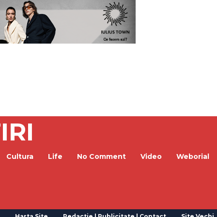
IRI
Cultura
Life
No Comment
Video
Weborial
Harta Site
Redactie | Publicitate | Contact
Site Vechi