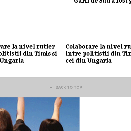
Garii de Sud a fost 
are la nivel rutier
Colaborare la nivel ru
litistii din Timis si
intre politistii din Ti
 Ungaria
cei din Ungaria
BACK TO TOP