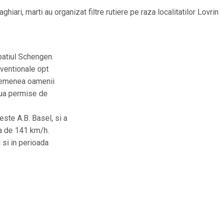
ghiari, marti au organizat filtre rutiere pe raza localitatilor Lovrin
patiul Schengen.
aventionale opt
asemenea oamenii
doua permise de
este A.B. Basel, si a
za de 141 km/h.
a si in perioada