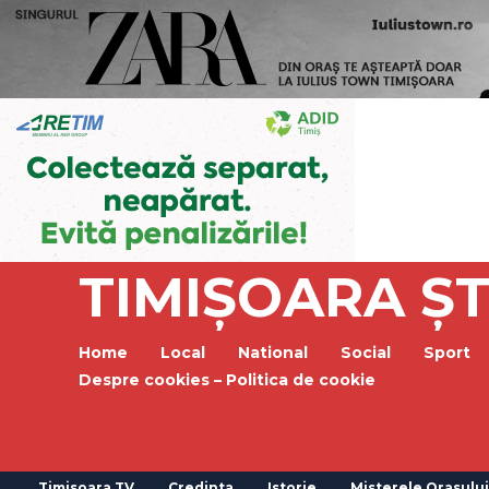
TIMIȘOARA ȘT
Home
Local
National
Social
Sport
Despre cookies – Politica de cookie
Timisoara TV
Credinta
Istorie
Misterele Orasului