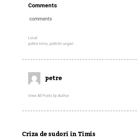
Comments
comments
Local
politie timis
,
politisti ungari
petre
View All Posts by Author
Criza de sudori in Timis