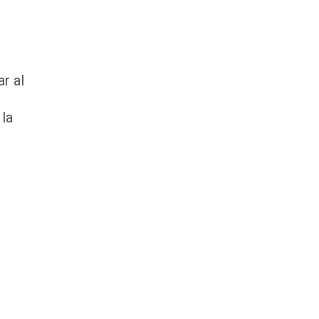
r al
 la