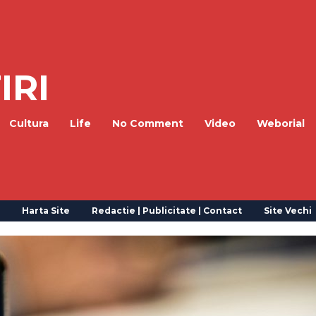
IRI
Cultura
Life
No Comment
Video
Weborial
Harta Site
Redactie | Publicitate | Contact
Site Vechi