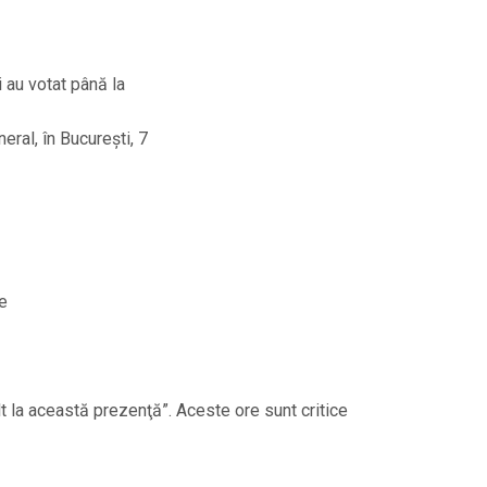
 au votat până la
ral, în București, 7
le
t la această prezenţă”. Aceste ore sunt critice