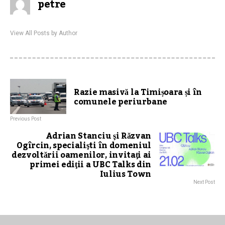
petre
View All Posts by Author
Razie masivă la Timișoara și în
comunele periurbane
Previous Post
Adrian Stanciu şi Răzvan
Ogîrcin, specialişti în domeniul
dezvoltării oamenilor, invitaţi ai
primei ediţii a UBC Talks din
Iulius Town
Next Post