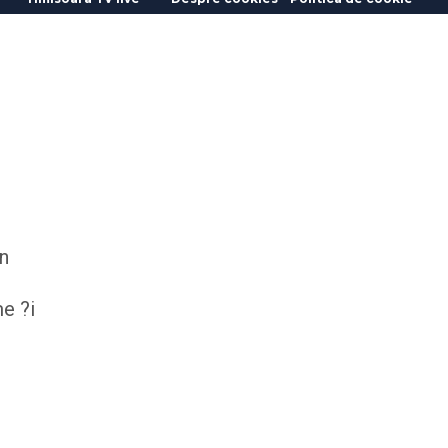
in
me ?i