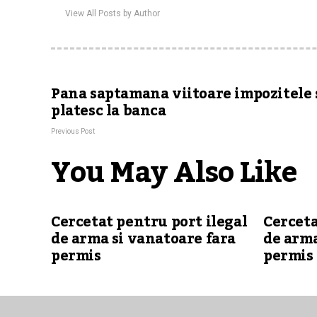
View All Posts by Author
Pana saptamana viitoare impozitele 
platesc la banca
Previous Post
You May Also Like
Cercetat pentru port ilegal
Cerceta
de arma si vanatoare fara
de arma
permis
permis