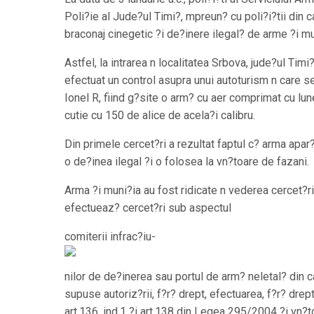
Poli?ie al Jude?ul Timi?, mpreun? cu poli?i?tii din c
braconaj cinegetic ?i de?inere ilegal? de arme ?i mun
Astfel, la intrarea n localitatea Srbova, jude?ul Timi?,
efectuat un control asupra unui autoturism n care se
Ionel R, fiind g?site o arm? cu aer comprimat cu lune
cutie cu 150 de alice de acela?i calibru.
Din primele cercet?ri a rezultat faptul c? arma apar?
o de?inea ilegal ?i o folosea la vn?toare de fazani.
Arma ?i muni?ia au fost ridicate n vederea cercet?ri
efectueaz? cercet?ri sub aspectul
comiterii infrac?iu-
nilor de de?inerea sau portul de arm? neletal? din c
supuse autoriz?rii, f?r? drept, efectuarea, f?r? dre
art.136, ind.1 ?i art.138 din Legea 295/2004 ?i vn?t