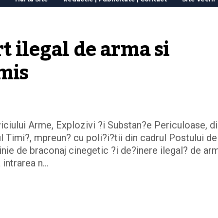
 ilegal de arma si 
mis
erviciului Arme, Explozivi ?i Substan?e Periculoase, d
l Timi?, mpreun? cu poli?i?tii din cadrul Postului de
inie de braconaj cinegetic ?i de?inere ilegal? de ar
a intrarea n…