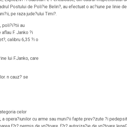
adrul Postului de Poli?ie Belin?, au efectuat o ac?iune pe linie de
i?ii, pe raza jude?ului Timi?.
 poli?i?tii au
 aflau F. Janko ?i
t?, calibru 6,35 ?i o
ine lui F.Janko, care
lor. n cauz? se
ategoria celor
pt, a opera?iunilor cu arme sau muni?ii fapte prev?zute ?i pedepsi
oarea f?r? permis de vn?toare, f?r? autoriza?ie de vn?toare legal