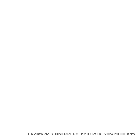
La data de 3 ianuarie a.c., poli?i?ti ai Serviciului 