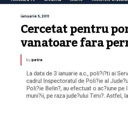
ianuarie 5, 2011
Cercetat pentru port
vanatoare fara per
by
petre
La data de 3 ianuarie a.c., poli?i?ti ai S
cadrul Inspectoratul de Poli?ie al Jude?u
Poli?ie Belin?, au efectuat o ac?iune pe l
muni?ii, pe raza jude?ului Timi?. Astfel, l