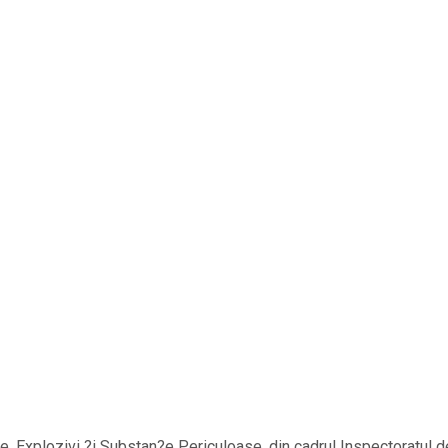
Arme, Explozivi ?i Substan?e Periculoase, din cadrul Inspectoratul d