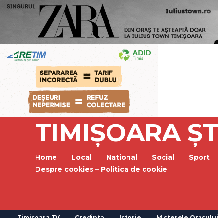
TIMIȘOARA ȘT
Home
Local
National
Social
Sport
Despre cookies – Politica de cookie
Timisoara TV
Credinta
Istorie
Misterele Orasului