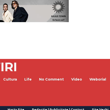
IRI
Cultura
Life
No Comment
Video
Weborial
Harta Site
Redactie | Publicitate | Contact
Site Vechi