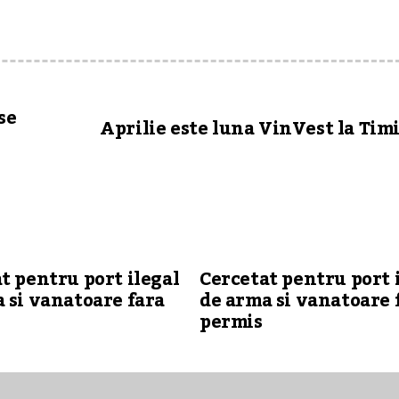
se
Aprilie este luna VinVest la Tim
t pentru port ilegal
Cercetat pentru port 
 si vanatoare fara
de arma si vanatoare 
permis