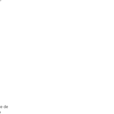
te de
?,