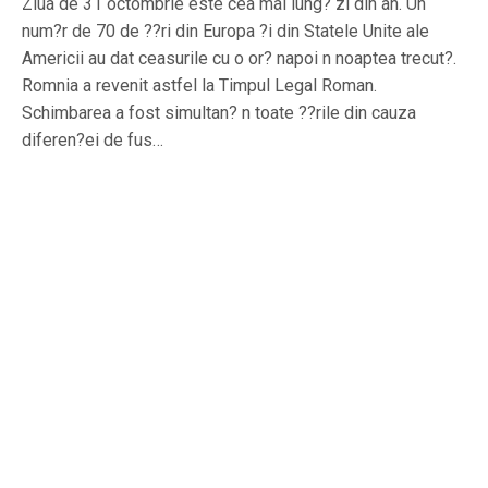
Ziua de 31 octombrie este cea mai lung? zi din an. Un
num?r de 70 de ??ri din Europa ?i din Statele Unite ale
Americii au dat ceasurile cu o or? napoi n noaptea trecut?.
Romnia a revenit astfel la Timpul Legal Roman.
Schimbarea a fost simultan? n toate ??rile din cauza
diferen?ei de fus…