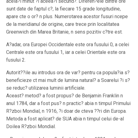
acela?i minut ?i aceea?i secund?. Diferen?ele dintre ore
sunt date de faptul c?, la fiecare 15 grade longitudine,
apare cte o or? n plus. Numerotarea acestor fusuri ncepe
de la meridianul de origine, care trece prin localitatea
Greenwich din Marea Britanie, n sens pozitiv c?tre est.
A?adar, ora Europei Occidentale este ora fusului 0, a celei
Centrale este ora fusului 1, iar a celei Orientale este ora
fusului 2.
Autorit??ile au introdus ora de var? pentru ca popula?ia s?
beneficieze ct mai mult de lumina natural? a Soarelui ?i s?
se reduc? utilizarea luminii artificiale.
Aceast? metod? a fost propus? de Benjamin Franklin n
anul 1784, dar a fost pus? n practic? abia n timpul Primului
R?zboi Mondial, n 1916, ?i doar de cteva ??ri din Europa.
Metoda a fost aplicat? de SUA abia n timpul celui de-al
Doilea R?zboi Mondial.