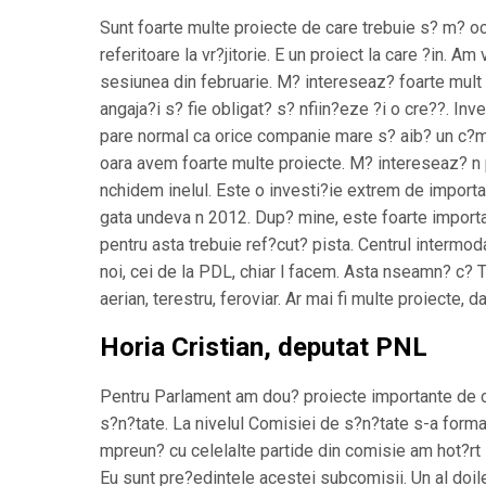
Sunt foarte multe proiecte de care trebuie s? m? ocu
referitoare la vr?jitorie. E un proiect la care ?in. Am 
sesiunea din februarie. M? intereseaz? foarte mult
angaja?i s? fie obligat? s? nfiin?eze ?i o cre??. Inve
pare normal ca orice companie mare s? aib? un c?min
oara avem foarte multe proiecte. M? intereseaz? n p
nchidem inelul. Este o investi?ie extrem de importa
gata undeva n 2012. Dup? mine, este foarte importan
pentru asta trebuie ref?cut? pista. Centrul intermo
noi, cei de la PDL, chiar l facem. Asta nseamn? c? T
aerian, terestru, feroviar. Ar mai fi multe proiecte,
Horia Cristian, deputat PNL
Pentru Parlament am dou? proiecte importante de c
s?n?tate. La nivelul Comisiei de s?n?tate s-a form
mpreun? cu celelalte partide din comisie am hot?rt s
Eu sunt pre?edintele acestei subcomisii. Un al doil