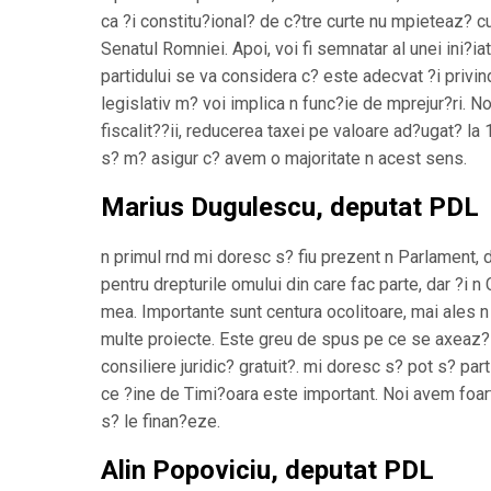
ca ?i constitu?ional? de c?tre curte nu mpieteaz? 
Senatul Romniei. Apoi, voi fi semnatar al unei ini?iat
partidului se va considera c? este adecvat ?i priv
legislativ m? voi implica n func?ie de mprejur?ri. N
fiscalit??ii, reducerea taxei pe valoare ad?ugat? la 
s? m? asigur c? avem o majoritate n acest sens.
Marius Dugulescu, deputat PDL
n primul rnd mi doresc s? fiu prezent n Parlament,
pentru drepturile omului din care fac parte, dar ?i n
mea. Importante sunt centura ocolitoare, mai ales n 
multe proiecte. Este greu de spus pe ce se axeaz? a
consiliere juridic? gratuit?. mi doresc s? pot s? part
ce ?ine de Timi?oara este important. Noi avem foar
s? le finan?eze.
Alin Popoviciu, deputat PDL