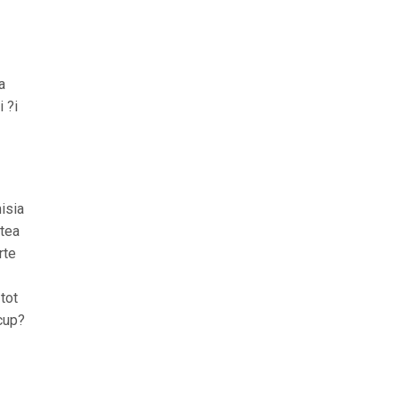
a
i ?i
isia
atea
rte
 tot
cup?