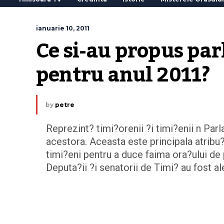
ianuarie 10, 2011
Ce si-au propus par
pentru anul 2011?
by
petre
Reprezint? timi?orenii ?i timi?enii n Par
acestora. Aceasta este principala atribu?
timi?eni pentru a duce faima ora?ului de 
Deputa?ii ?i senatorii de Timi? au fost a