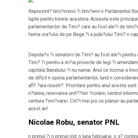
Reprezint? timi?orenii ?i timi?enii n Parlamentul Ro
lupte pentru binele acestora. Aceasta este principal
parlamentarilor de Timi? care au fost ale?i de timi?
faima ora?ului de pe Bega ?i a jude?ului Timi? n cap
Deputa?ii ?i senatorii de Timi? au fost ale?i pentru
Timi? ?i pentru a ini?ia proiecte de legi ?i amendam
capitala Banatului ?i nu numai. Anul ce tocmai a trec
de dificil n opinia parlamentarilor, lund n considerar
afl? ?ara noastr?. Prioritare pentru anul acesta sun
n?tatea, renovarea unit??ilor ?colare, centrul interm
centura Timi?oarei. Citi?i mai jos ce planuri au parl
acest an!
Nicolae Robu, senator PNL
n primul ?i n primul rnd, n luna februarie, o s? con