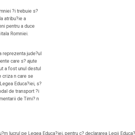
mniei ?i trebuie s?
a atribu?ie a
eni pentru a duce
itala Romniei.
 a reprezenta jude?ul
ente care s? ajute
ut a fost unul destul
e criza n care se
t Legea Educa?iei, s?
odal de transport ?i
amentarii de Timi? n
tinu?m lucrul pe Legea Educa?iei, pentru c? declararea Legii Educa?