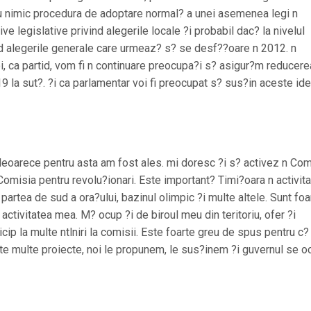
cu nimic procedura de adoptare normal? a unei asemenea legi n
ive legislative privind alegerile locale ?i probabil dac? la nivelul
ind alegerile generale care urmeaz? s? se desf??oare n 2012. n
oi, ca partid, vom fi n continuare preocupa?i s? asigur?m reducere
19 la sut?. ?i ca parlamentar voi fi preocupat s? sus?in aceste ide
 deoarece pentru asta am fost ales. mi doresc ?i s? activez n Com
 Comisia pentru revolu?ionari. Este important? Timi?oara n activit
partea de sud a ora?ului, bazinul olimpic ?i multe altele. Sunt foa
ctivitatea mea. M? ocup ?i de biroul meu din teritoriu, ofer ?i
icip la multe ntlniri la comisii. Este foarte greu de spus pentru c?
te multe proiecte, noi le propunem, le sus?inem ?i guvernul se o