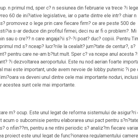
p. n primul rnd, sper c? n sesiunea din februarie va trece ?i leg
vreo 60 de ini?iative legislative, iar o parte dintre ele intr? chiar n
 s? promovez o lege prin care fiecare firm? ce are peste 500 de
sti?ia s-ar deduce din profitul firmei, deci nu ar fi o problem?. Mi
 sau o cre?? n care angaja?ii s?-?i poat? duc? copiii. Pentru Ti
rimul rnd s? nceap? lucr?rile la cealalt? jum?tate de centur?, s?
nt? pentru care ne-am b?tut mult. Sper c? va ncepe anul acesta ?i
t? ?i dezvoltarea aeroportului. Este nu nod aerian foarte importa
dal mai este important, unde avem nevoie de lobby puternic ?i pe 
imi?oara va deveni unul dintre cele mai importante noduri, inclus
 dar acestea sunt cele mai importante.
are m? ocup. Este unul legat de reforma sistemului de asigur?ri
at acum o subcomisie pentru elaborarea unui pact pentru s?n?tate
? o nfiin??m, pentru a ne ntlni periodic s? analiz?m fiecare varia
ea proiect este unul legat de func?ionarea regulamentului camere