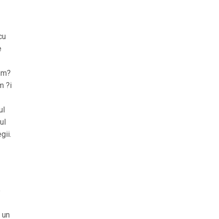
cu
e
e m?
m ?i
ul
ul
gii.
e
 un