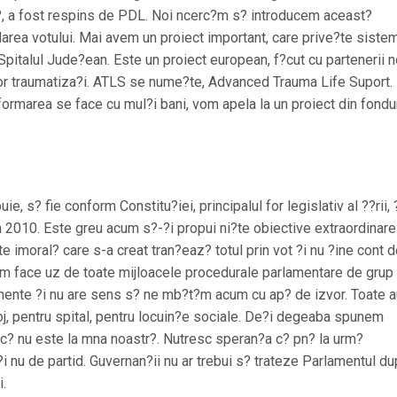
z?, a fost respins de PDL. Noi ncerc?m s? introducem aceast?
area votului. Mai avem un proiect important, care prive?te siste
pitalul Jude?ean. Este un proiect european, f?cut cu partenerii n
lor traumatiza?i. ATLS se nume?te, Advanced Trauma Life Suport.
formarea se face cu mul?i bani, vom apela la un proiect din fondu
e, s? fie conform Constitu?iei, principalul for legislativ al ??rii, 
n 2010. Este greu acum s?-?i propui ni?te obiective extraordinare
te imoral? care s-a creat tran?eaz? totul prin vot ?i nu ?ine cont 
om face uz de toate mijloacele procedurale parlamentare de grup 
mente ?i nu are sens s? ne mb?t?m acum cu ap? de izvor. Toate a
oj, pentru spital, pentru locuin?e sociale. De?i degeaba spunem
 c? nu este la mna noastr?. Nutresc speran?a c? pn? la urm?
?i nu de partid. Guvernan?ii nu ar trebui s? trateze Parlamentul d
i.