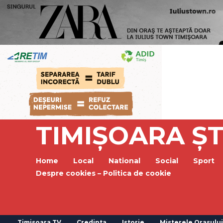
TIMIȘOARA ȘT
Home
Local
National
Social
Sport
Despre cookies – Politica de cookie
Timisoara TV
Credinta
Istorie
Misterele Orasului