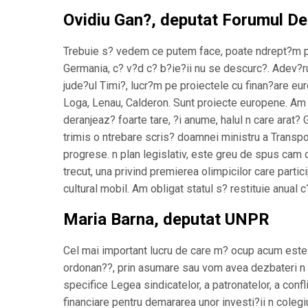
Ovidiu Gan?, deputat Forumul De
Trebuie s? vedem ce putem face, poate ndrept?m pu?
Germania, c? v?d c? b?ie?ii nu se descurc?. Adev?r
jude?ul Timi?, lucr?m pe proiectele cu finan?are eur
Loga, Lenau, Calderon. Sunt proiecte europene. Am 
deranjeaz? foarte tare, ?i anume, halul n care arat? 
trimis o ntrebare scris? doamnei ministru a Transpor
progrese. n plan legislativ, este greu de spus cam 
trecut, una privind premierea olimpicilor care partic
cultural mobil. Am obligat statul s? restituie anual c
Maria Barna, deputat UNPR
Cel mai important lucru de care m? ocup acum este C
ordonan??, prin asumare sau vom avea dezbateri n Pa
specifice Legea sindicatelor, a patronatelor, a conf
financiare pentru demararea unor investi?ii n colegi