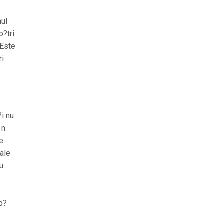
mul
o?tri
 Este
ri
?i nu
 n
de
ale
u
up?