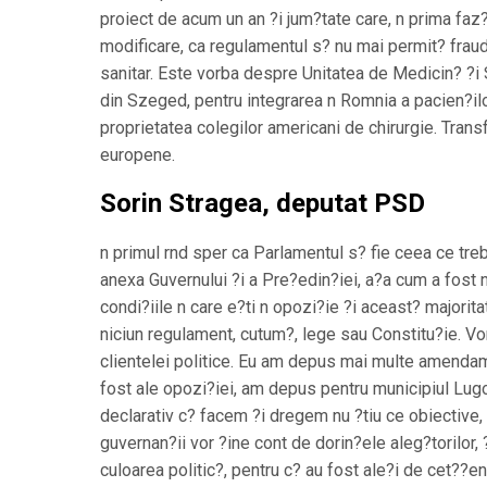
proiect de acum un an ?i jum?tate care, n prima fa
modificare, ca regulamentul s? nu mai permit? fraud
sanitar. Este vorba despre Unitatea de Medicin? ?i S
din Szeged, pentru integrarea n Romnia a pacien?i
proprietatea colegilor americani de chirurgie. Trans
europene.
Sorin Stragea, deputat PSD
n primul rnd sper ca Parlamentul s? fie ceea ce trebui
anexa Guvernului ?i a Pre?edin?iei, a?a cum a fost 
condi?iile n care e?ti n opozi?ie ?i aceast? majorita
niciun regulament, cutum?, lege sau Constitu?ie. V
clientelei politice. Eu am depus mai multe amenda
fost ale opozi?iei, am depus pentru municipiul Lug
declarativ c? facem ?i dregem nu ?tiu ce obiective,
guvernan?ii vor ?ine cont de dorin?ele aleg?torilor, 
culoarea politic?, pentru c? au fost ale?i de cet??en