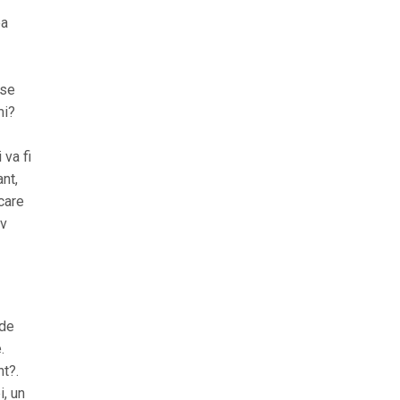
ea
 se
mi?
 va fi
nt,
care
iv
 de
.
nt?.
i, un