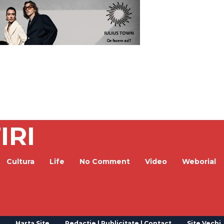
IRI
Cultura
Life
No Comment
Video
Weborial
Harta Site
Redactie | Publicitate | Contact
Site Vechi