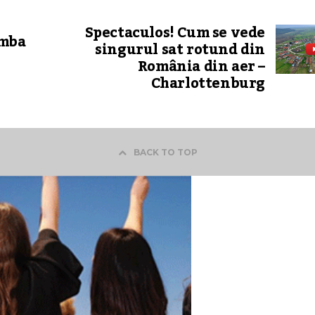
Spectaculos! Cum se vede
omba
singurul sat rotund din
România din aer –
Charlottenburg
BACK TO TOP