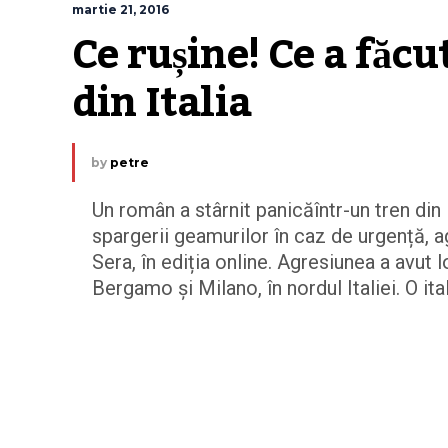
martie 21, 2016
Ce rușine! Ce a făcu
din Italia
by
petre
Un român a stârnit panicăîntr-un tren din
spargerii geamurilor în caz de urgență, ag
Sera, în ediția online. Agresiunea a avut l
Bergamo și Milano, în nordul Italiei. O ita