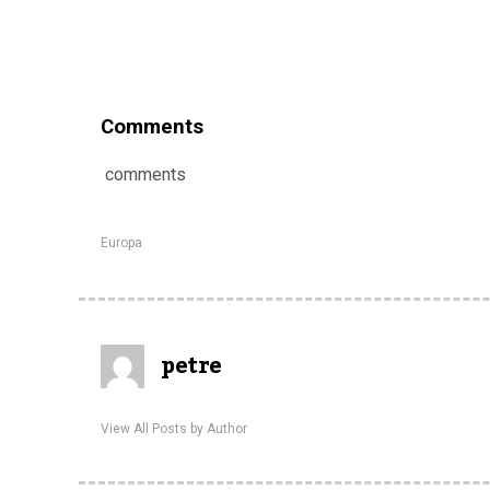
Comments
comments
Europa
petre
View All Posts by Author