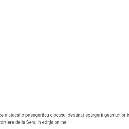
ăce a atacat o pasagerăcu ciocanul destinat spargerii geamurilor î
orriere della Sera, în ediția online.