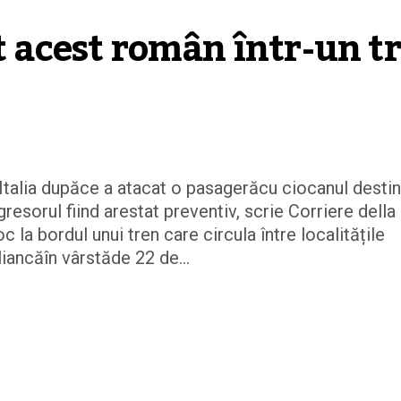
t acest român într-un tr
 Italia dupăce a atacat o pasagerăcu ciocanul destin
resorul fiind arestat preventiv, scrie Corriere della
oc la bordul unui tren care circula între localitățile
liancăîn vârstăde 22 de...