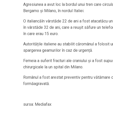
Agresiunea a avut loc la bordul unui tren care circula 
Bergamo și Milano, în nordul Italiei.
O italiancăîn vârstăde 22 de ani a fost atacatăcu u
în vârstăde 32 de ani, care a reușit săfure un telefo
în care erau 15 euro.
Autoritățile italiene au stabilit căromânul a folosit 
spargerea geamurilor în caz de urgență.
Femeia a suferit fracturi ale craniului și a fost supu
chirurgicale la un spital din Milano.
Românul a fost arestat preventiv pentru vătămare co
formăagravată.
sursa: Mediafax