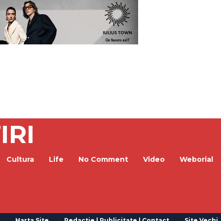
IRI
Cultura
Life
No Comment
Video
Weborial
Harta Site
Redactie | Publicitate | Contact
Site Vechi