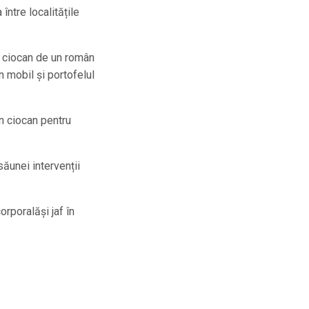
între localitățile
n ciocan de un român
n mobil și portofelul
un ciocan pentru
săunei intervenții
rporalăși jaf în