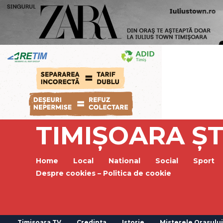
TIMIȘOARA ȘT
Home
Local
National
Social
Sport
Despre cookies – Politica de cookie
Timisoara TV
Credinta
Istorie
Misterele Orasului