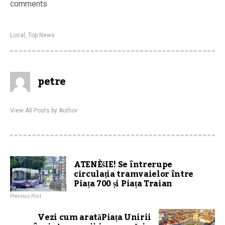
comments
Local
,
Top News
petre
View All Posts by Author
ATENÈšIE! Se întrerupe
circulația tramvaielor între
Piața 700 și Piața Traian
Previous Post
Vezi cum aratăPiața Unirii