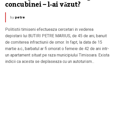
concubinei – l-ai văzut?
by
petre
Politistii timiseni efectueaza cercetari in vederea
depistarii lui BUTIRI PETRE MARIUS, de 45 de ani, banuit
de comiterea infractiunii de omor. In fapt, la data de 15
martie a.c., barbatul ar fi omorat o femeie de 42 de ani intr-
un apartament situat pe raza municipiului Timisoara. Exista
indicii ca acesta se deplaseaza cu un autoturism...