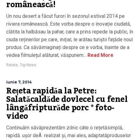
românească!
Un nou desert a făcut furori în sezonul estival 2014 pe
riviera românească. Este vorba despre o inovație ciudată,
clătita la halbăsau la pahar, care a prins repede la public, în
ciuda reținerilor pe care, inițial, le arătau turiștii fațăde noul
produs. Ca săvăimaginați despre ce e vorba, înainte de a
vedea filmulețul alăturat, văspunem...
Read More
Retete
,
Top News
iunie 7, 2014
Rețeta rapidăa la Petre:
Salatăcaldăde dovlecel cu fenel
lângăfripturăde porc * foto-
video
Continuăm săvăprezentăm zilnic câte o rețetăsimplă,
rapidă. ușor deÂ realizat și, mai ales, adaptatăproduselor