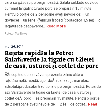
care se găsesc pe piața noastră. Salata caldăde dovlecel
cu fenel lângăfripturăde porc se preparăîn 15 minute.
Pentru o porție de 2 persoane aveți nevoie de: – un
dovlecel – un fenel (fenicul) fraged (costăcirca 1,5 lei) – o
legăturăde ceapăverde...
Read More
Retete
,
Top News
mai 26, 2014
Rețeta rapidăa la Petre:
Salatăverde la tigaie cu tăieței
de casă, usturoi și cotlet de porc
ÃŽncepând de azi văvom prezenta zilnic câte o
rețetăsimplă, rapidă, ușor deÂ realizat și, mai ales,
adaptatăproduselor tradiționale pe piața noastră. Rețea de
azi: Salatăverde la tigaie cu tăieței de casă, usturoi și
cotlet deÂ porc – se preparăîn 15 minute. Pentru o porție
de 2 persoane aveți nevoie de: – 2 felii de cotlet...
Read