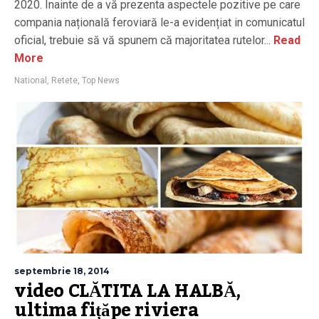
2020. Înainte de a vă prezenta aspectele pozitive pe care
compania națională feroviară le-a evidențiat in comunicatul
oficial, trebuie să vă spunem că majoritatea rutelor...
Read
More
National
,
Retete
,
Top News
septembrie 18, 2014
video CLĂTITA LA HALBĂ,
ultima fițăpe riviera