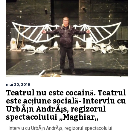
mai 20, 2016
Teatrul nu este cocaină. Teatrul
este acțiune socială- Interviu cu
UrbÃ¡n AndrÃ¡s, regizorul
spectacolului „Maghiar„
Interviu cu UrbÃ¡n AndrÃ¡s, regizorul spectacolului