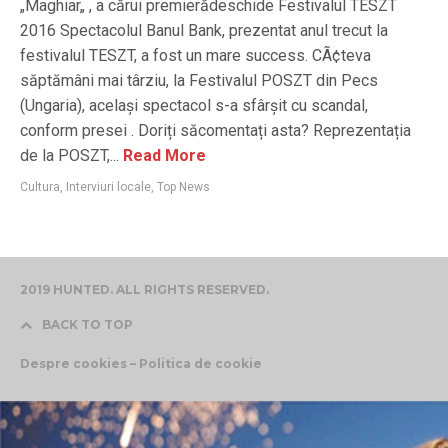
„Maghiar„ , a cărui premierădeschide Festivalul TESZT
2016 Spectacolul Banul Bank, prezentat anul trecut la
festivalul TESZT, a fost un mare success. CÃ¢teva
săptămâni mai târziu, la Festivalul POSZT din Pecs
(Ungaria), același spectacol s-a sfârșit cu scandal,
conform presei . Doriți săcomentați asta? Reprezentația
de la POSZT,...
Read More
Cultura
,
Interviuri locale
,
Top News
2019 HUNTED. ALL RIGHTS RESERVED.
BACK TO TOP
Despre cookies – Politica de cookie