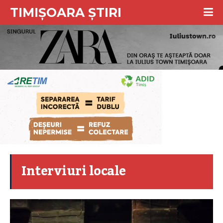
TIMIȘOARA ȘTIRI
Interviuri locale