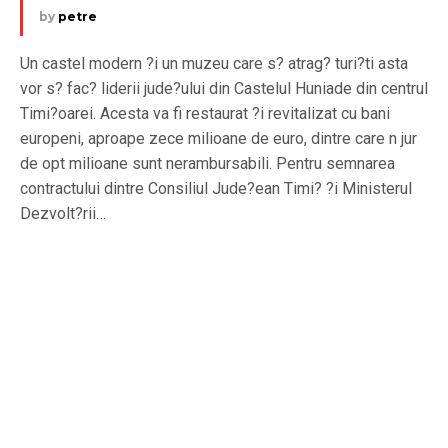
by
petre
Un castel modern ?i un muzeu care s? atrag? turi?ti asta
vor s? fac? liderii jude?ului din Castelul Huniade din centrul
Timi?oarei. Acesta va fi restaurat ?i revitalizat cu bani
europeni, aproape zece milioane de euro, dintre care n jur
de opt milioane sunt nerambursabili. Pentru semnarea
contractului dintre Consiliul Jude?ean Timi? ?i Ministerul
Dezvolt?rii…