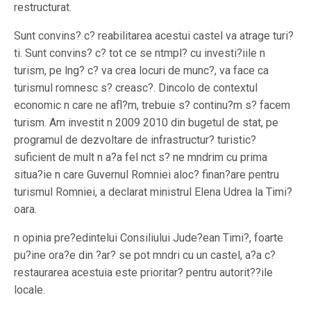
restructurat.
Sunt convins? c? reabilitarea acestui castel va atrage turi?
ti. Sunt convins? c? tot ce se ntmpl? cu investi?iile n
turism, pe lng? c? va crea locuri de munc?, va face ca
turismul romnesc s? creasc?. Dincolo de contextul
economic n care ne afl?m, trebuie s? continu?m s? facem
turism. Am investit n 2009 2010 din bugetul de stat, pe
programul de dezvoltare de infrastructur? turistic?
suficient de mult n a?a fel nct s? ne mndrim cu prima
situa?ie n care Guvernul Romniei aloc? finan?are pentru
turismul Romniei, a declarat ministrul Elena Udrea la Timi?
oara.
n opinia pre?edintelui Consiliului Jude?ean Timi?, foarte
pu?ine ora?e din ?ar? se pot mndri cu un castel, a?a c?
restaurarea acestuia este prioritar? pentru autorit??ile
locale.