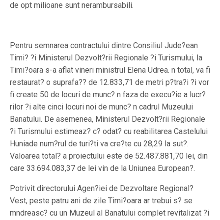
de opt milioane sunt nerambursabili.
Pentru semnarea contractului dintre Consiliul Jude?ean
Timi? ?i Ministerul Dezvolt?rii Regionale ?i Turismului, la
Timi?oara s-a aflat vineri ministrul Elena Udrea. n total, va fi
restaurat? o suprafa?? de 12.833,71 de metri p?tra?i ?i vor
fi create 50 de locuri de munc? n faza de execu?ie a lucr?
rilor ?i alte cinci locuri noi de munc? n cadrul Muzeului
Banatului. De asemenea, Ministerul Dezvolt?rii Regionale
?i Turismului estimeaz? c? odat? cu reabilitarea Castelului
Huniade num?rul de turi?ti va cre?te cu 28,29 la sut?.
Valoarea total? a proiectului este de 52.487.881,70 lei, din
care 33.694.083,37 de lei vin de la Uniunea European?.
Potrivit directorului Agen?iei de Dezvoltare Regional?
Vest, peste patru ani de zile Timi?oara ar trebui s? se
mndreasc? cu un Muzeul al Banatului complet revitalizat ?i