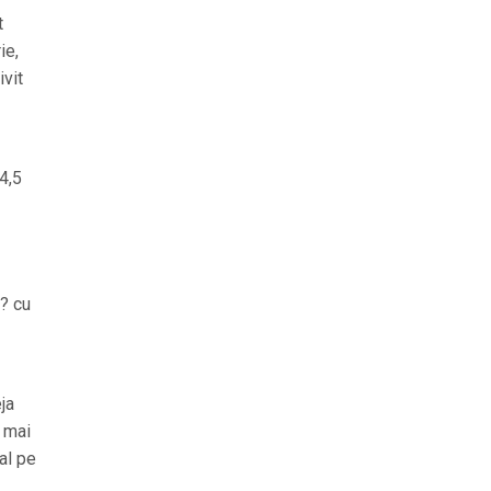
t
ie,
ivit
 4,5
r? cu
ja
u mai
gal pe