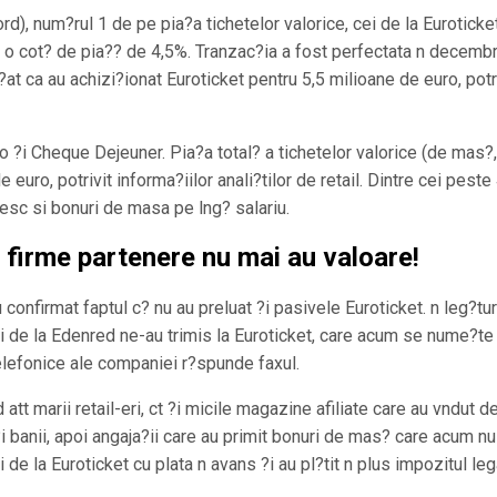
rd), num?rul 1 de pe pia?a tichetelor valorice, cei de la Euroticke
 o cot? de pia?? de 4,5%. Tranzac?ia a fost perfectata n decembr
?at ca au achizi?ionat Euroticket pentru 5,5 milioane de euro, potr
o ?i Cheque Dejeuner. Pia?a total? a tichetelor valorice (de mas?,
 euro, potrivit informa?iilor anali?tilor de retail. Dintre cei peste
mesc si bonuri de masa pe lng? salariu.
?i firme partenere nu mai au valoare!
confirmat faptul c? nu au preluat ?i pasivele Euroticket. n leg?tu
i de la Edenred ne-au trimis la Euroticket, care acum se nume?te
telefonice ale companiei r?spunde faxul.
t marii retail-eri, ct ?i micile magazine afiliate care au vndut de
?i banii, apoi angaja?ii care au primit bonuri de mas? care acum n
 de la Euroticket cu plata n avans ?i au pl?tit n plus impozitul le