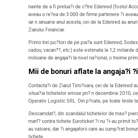
nainte de a fi prelua?i de c?tre Edenred (fostul Acco
aveau o re?ea de 3.000 de firme partenere ?i aveau
iar n ianuarie anul acesta, cei de la Edenred au anun
Ziarului Financiar.
Primii trei juc?tori de pe pia?a sunt Edenred, Sodex
cadou, vacan??, etc.) este estimata la 1,2 miliarde de
milioane de angaja?i la nivel na?ional, o treime pri
Mii de bonuri aflate la angaja?i 
Contacta?i de Ziarul Timi?oara, cei de la Edenred au 
situa?ia tichetelor emise pn? n decembrie 2010, ce
Operativ Logistic SRL. Din p?cate, pe toate liniile 
Deocamdat?, din scandalul tichetelor de mas? pierd at
marf? contra tichete Euroticket ?i nu ?i-au primit to
au valoare, dar ?i angajatorii care au cump?rat bonuri
tichete.