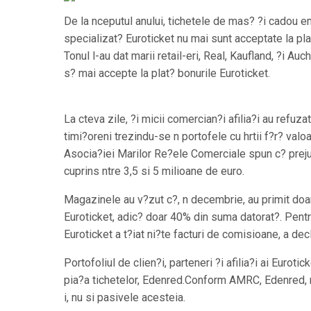
De la nceputul anului, tichetele de mas? ?i cadou
specializat? Euroticket nu mai sunt acceptate la pla
Tonul l-au dat marii retail-eri, Real, Kaufland, ?i Au
s? mai accepte la plat? bonurile Euroticket.
La cteva zile, ?i micii comercian?i afilia?i au refuzat
timi?oreni trezindu-se n portofele cu hrtii f?r? valo
Asocia?iei Marilor Re?ele Comerciale spun c? preju
cuprins ntre 3,5 si 5 milioane de euro.
Magazinele au v?zut c?, n decembrie, au primit doar
Euroticket, adic? doar 40% din suma datorat?. Pentru
Euroticket a t?iat ni?te facturi de comisioane, a de
Portofoliul de clien?i, parteneri ?i afilia?i ai Euroti
pia?a tichetelor, Edenred.Conform AMRC, Edenred, nou
i, nu si pasivele acesteia.