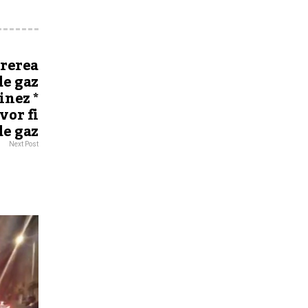
arerea
de gaz
inez *
vor fi
de gaz
Next Post