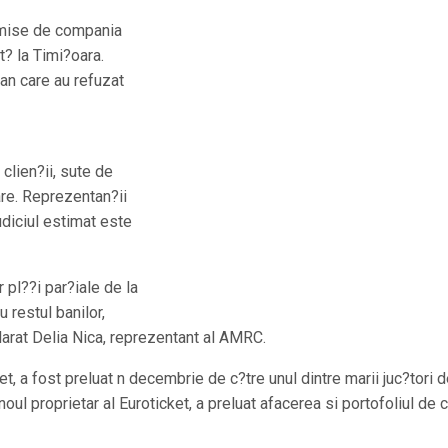
 emise de compania
t? la Timi?oara.
chan care au refuzat
 clien?ii, sute de
are. Reprezentan?ii
diciul estimat este
 pl??i par?iale de la
 restul banilor,
clarat Delia Nica, reprezentant al AMRC.
cket, a fost preluat n decembrie de c?tre unul dintre marii juc?tori 
l proprietar al Euroticket, a preluat afacerea si portofoliul de c