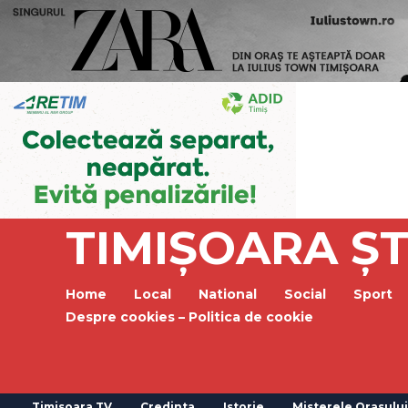
TIMIȘOARA ȘT
Home
Local
National
Social
Sport
Despre cookies – Politica de cookie
Timisoara TV
Credinta
Istorie
Misterele Orasului