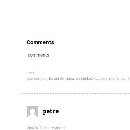
Comments
comments
Local
auchan
,
bani
,
bonuri de masa
,
euroticket
,
kaufland
,
metro
,
real
,
t
petre
View All Posts by Author