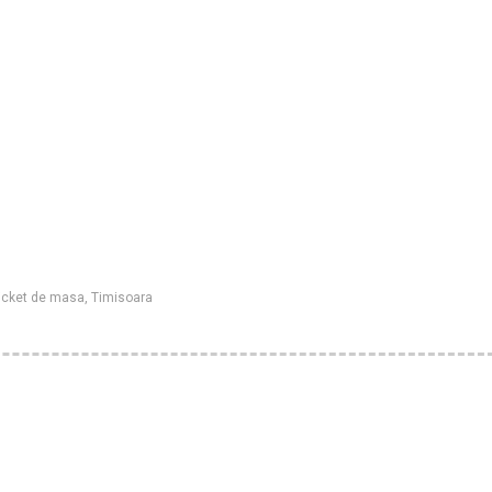
icket de masa
,
Timisoara