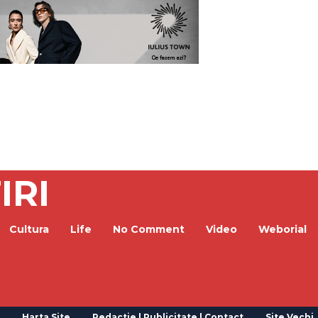
IRI
Cultura
Life
No Comment
Video
Weborial
Harta Site
Redactie | Publicitate | Contact
Site Vechi