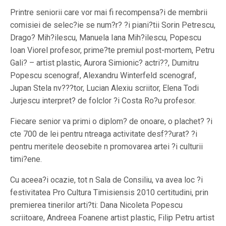
Printre seniorii care vor mai fi recompensa?i de membrii
comisiei de selec?ie se num?r? ?i piani?tii Sorin Petrescu,
Drago? Mih?ilescu, Manuela Iana Mih?ilescu, Popescu
Ioan Viorel profesor, prime?te premiul post-mortem, Petru
Gali? – artist plastic, Aurora Simionic? actri??, Dumitru
Popescu scenograf, Alexandru Winterfeld scenograf,
Jupan Stela nv???tor, Lucian Alexiu scriitor, Elena Todi
Jurjescu interpret? de folclor ?i Costa Ro?u profesor.
Fiecare senior va primi o diplom? de onoare, o plachet? ?i
cte 700 de lei pentru ntreaga activitate desf??urat? ?i
pentru meritele deosebite n promovarea artei ?i culturii
timi?ene.
Cu aceea?i ocazie, tot n Sala de Consiliu, va avea loc ?i
festivitatea Pro Cultura Timisiensis 2010 certitudini, prin
premierea tinerilor arti?ti: Dana Nicoleta Popescu
scriitoare, Andreea Foanene artist plastic, Filip Petru artist