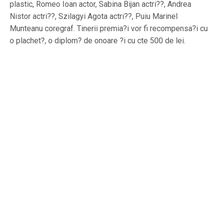
plastic, Romeo Ioan actor, Sabina Bijan actri??, Andrea
Nistor actri??, Szilagyi Agota actri??, Puiu Marinel
Munteanu coregraf. Tinerii premia?i vor fi recompensa?i cu
o plachet?, o diplom? de onoare ?i cu cte 500 de lei.