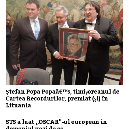
Ștefan Popa Popaâ€™s, timișoreanul de
Cartea Recordurilor, premiat (și) în
Lituania
STS a luat „OSCAR”-ul european in
domeniu! vezi de ce