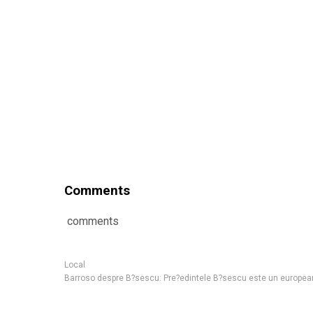
Comments
comments
Local
Barroso despre B?sescu: Pre?edintele B?sescu este un europea