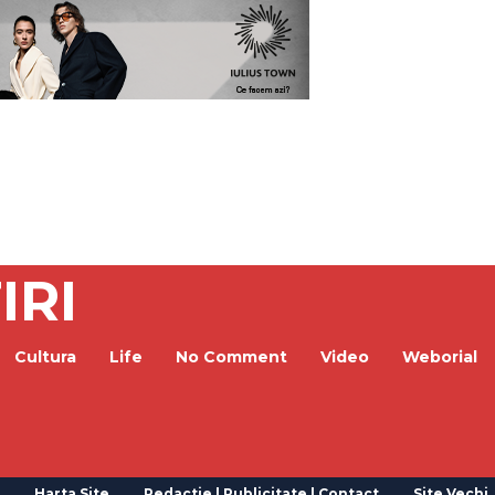
IRI
Cultura
Life
No Comment
Video
Weborial
Harta Site
Redactie | Publicitate | Contact
Site Vechi