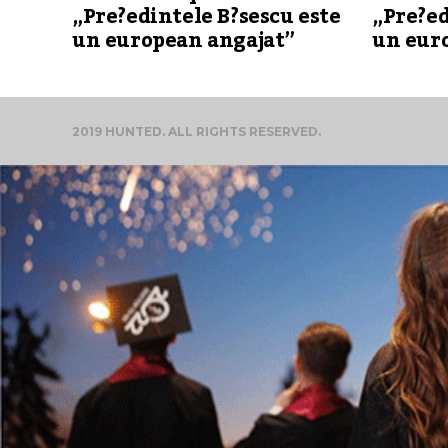
„Pre?edintele B?sescu este
„Pre?ed
un european angajat”
un eur
2019 HUNTED. ALL RIGHTS RESERVED.