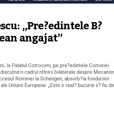
scu: „Pre?edintele B?
pean angajat”
uni, la Palatul Cotroceni, pe pre?edintele Comisiei
iscutnd n cadrul ntlnirii bilaterale despre Mecanis
accesul Romniei la Schengen, absorb?ia fondurilor
le Uniunii Europene. „Este o real? bucurie s? fiu di