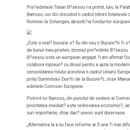
Pre?edintele Traian B?sescu l-a primit, luni, la Pa
Barroso, cei doi discutnd n cadrul ntlnirii bilatera
Romniei la Schengen, absorb?ia fondurilor europene
„Este o real? bucurie s? fiu din nou n Bucure?ti ?i s
de bunul meu prieten, domnul pre?edinte B?sescu.
B?sescu este un european angajat ?i am afirmat foa
colabora mpreun? cu dnsul pentru a ajuta la modern
consolidarea rolului acesteia n cadrul Uniunii Europe
prilej Summitului Dun?ri de la Bucure?t, Jose Manu
edintele Comisiei Europene.
Potrivit lui Barroso, din punctul de vedere al Comis
prioritatea imediat? este redresarea economic?, iar
suri importante, chiar dac? uneori sunt dureroase.
„Alternativa la a nu face reforme ar fi una ?i mai di