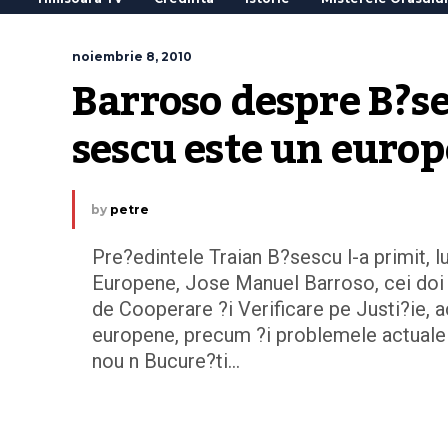
noiembrie 8, 2010
Barroso despre B?se
sescu este un euro
by
petre
Pre?edintele Traian B?sescu l-a primit, l
Europene, Jose Manuel Barroso, cei doi d
de Cooperare ?i Verificare pe Justi?ie, 
europene, precum ?i problemele actuale a
nou n Bucure?ti…