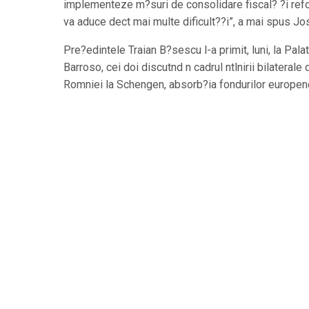
implementeze m?suri de consolidare fiscal? ?i refo
va aduce dect mai multe dificult??i”, a mai spus J
Pre?edintele Traian B?sescu l-a primit, luni, la Pa
Barroso, cei doi discutnd n cadrul ntlnirii bilatera
Romniei la Schengen, absorb?ia fondurilor europene