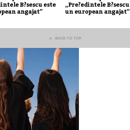
intele B?sescu este
„Pre?edintele B?sescu
opean angajat”
un european angajat”
BACK TO TOP