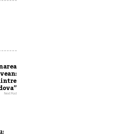
mnarea
vean:
dintre
ldova”
Next Post
u: