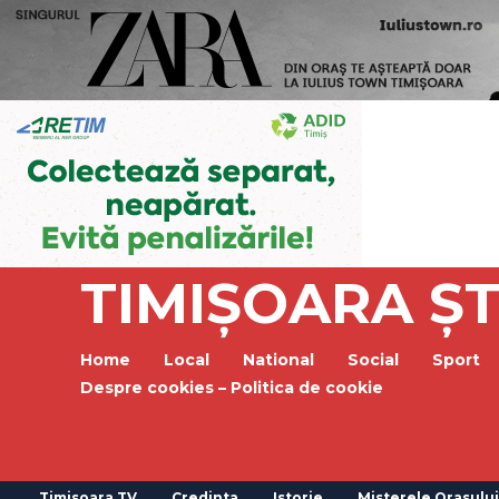
TIMIȘOARA ȘT
Home
Local
National
Social
Sport
Despre cookies – Politica de cookie
Timisoara TV
Credinta
Istorie
Misterele Orasului