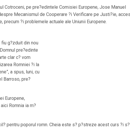
latul Cotroceni, pe pre?edintele Comisiei Europene, Jose Manuel
le despre Mecanismul de Cooperare ?i Verificare pe Justi?ie, acce
, precum ?i problemele actuale ale Uniunii Europene.
? fiu g?zduit din nou
 Domnul pre?edinte
rte clar c? vom
izarea Romniei ?i la
ne”, a spus, luni, cu
el Barroso, pre?
iei Europene,
 aici Romnia ia m?
ficil? pentru poporul romn. Cheia este s? p?streze acest curs ?i s?