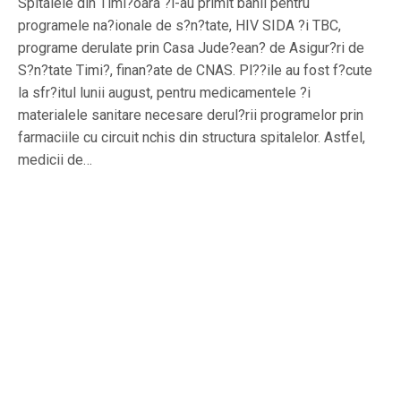
Spitalele din Timi?oara ?i-au primit banii pentru
programele na?ionale de s?n?tate, HIV SIDA ?i TBC,
programe derulate prin Casa Jude?ean? de Asigur?ri de
S?n?tate Timi?, finan?ate de CNAS. Pl??ile au fost f?cute
la sfr?itul lunii august, pentru medicamentele ?i
materialele sanitare necesare derul?rii programelor prin
farmaciile cu circuit nchis din structura spitalelor. Astfel,
medicii de…