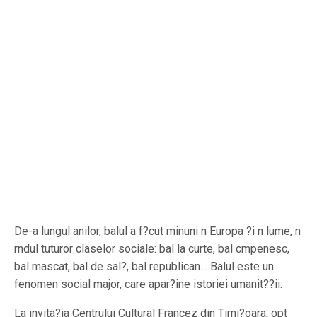
De-a lungul anilor, balul a f?cut minuni n Europa ?i n lume, n
rndul tuturor claselor sociale: bal la curte, bal cmpenesc,
bal mascat, bal de sal?, bal republican… Balul este un
fenomen social major, care apar?ine istoriei umanit??ii.
La invita?ia Centrului Cultural Francez din Timi?oara, opt