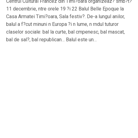
Centrul Cultural Francez din Timi?oara organizeaz? smb?t?
11 decembrie, ntre orele 19 ?i 22 Balul Belle Epoque la
Casa Armatei Timi?oara, Sala festiv?. De-a lungul anilor,
balul a f?cut minuni n Europa ?i n lume, n rndul tuturor
claselor sociale: bal la curte, bal cmpenesc, bal mascat,
bal de sal?, bal republican… Balul este un…