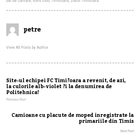
bal de caritate
,
lions club
,
Timisoara
,
ziarul Timisoara
petre
View All Posts by Author
Site-ul echipei FC Timi?oara a revenit, de azi,
la culorile alb-violet ?i la denumirea de
Politehnica!
Previous Post
Camioane cu placute de moped inregistrate la
primariile din Timis
Next Post