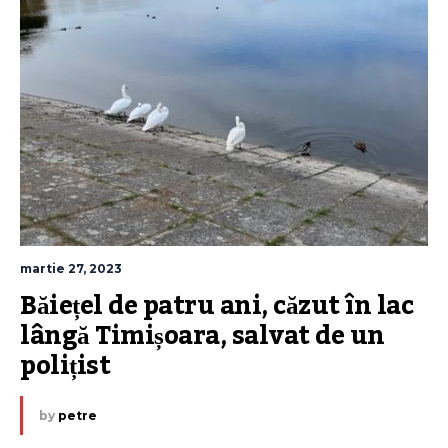
martie 27, 2023
Băiețel de patru ani, căzut în lac 
lângă Timișoara, salvat de un 
polițist
by
petre